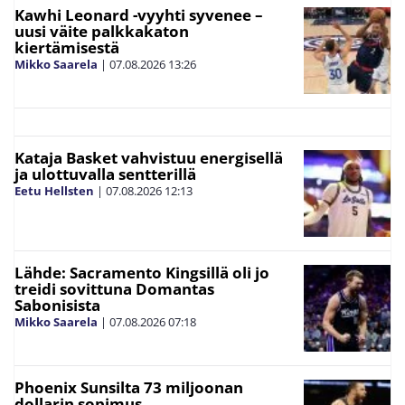
Kawhi Leonard -vyyhti syvenee –
uusi väite palkkakaton
kiertämisestä
Mikko Saarela
|
07.08.2026
13:26
Kataja Basket vahvistuu energisellä
ja ulottuvalla sentterillä
Eetu Hellsten
|
07.08.2026
12:13
Lähde: Sacramento Kingsillä oli jo
treidi sovittuna Domantas
Sabonisista
Mikko Saarela
|
07.08.2026
07:18
Phoenix Sunsilta 73 miljoonan
dollarin sopimus