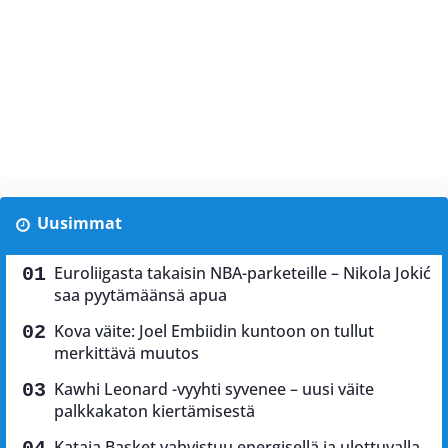
Uusimmat
Euroliigasta takaisin NBA-parketeille – Nikola Jokić
saa pyytämäänsä apua
Kova väite: Joel Embiidin kuntoon on tullut
merkittävä muutos
Kawhi Leonard -vyyhti syvenee – uusi väite
palkkakaton kiertämisestä
Kataja Basket vahvistuu energisellä ja ulottuvalla