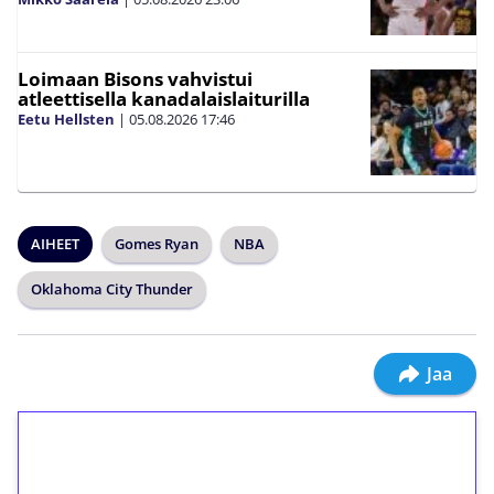
Loimaan Bisons vahvistui
atleettisella kanadalaislaiturilla
Eetu Hellsten
|
05.08.2026
17:46
AIHEET
Gomes Ryan
NBA
Oklahoma City Thunder
Jaa
1€ = 10€ arvosta
ilmaiskierroksia ilman