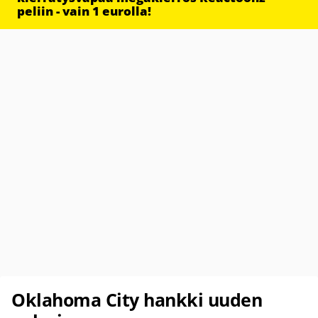
peliin - vain 1 eurolla!
Oklahoma City hankki uuden