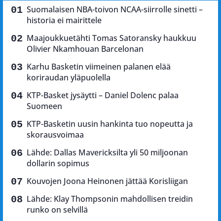
Suomalaisen NBA-toivon NCAA-siirrolle sinetti –
historia ei mairittele
Maajoukkuetähti Tomas Satoransky haukkuu
Olivier Nkamhouan Barcelonan
Karhu Basketin viimeinen palanen elää
koriraudan yläpuolella
KTP-Basket jysäytti – Daniel Dolenc palaa
Suomeen
KTP-Basketin uusin hankinta tuo nopeutta ja
skorausvoimaa
Lähde: Dallas Mavericksilta yli 50 miljoonan
dollarin sopimus
Kouvojen Joona Heinonen jättää Korisliigan
Lähde: Klay Thompsonin mahdollisen treidin
runko on selvillä