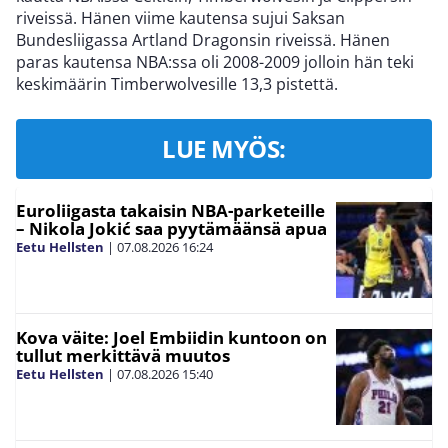
riveissä. Hänen viime kautensa sujui Saksan
Bundesliigassa Artland Dragonsin riveissä. Hänen
paras kautensa NBA:ssa oli 2008-2009 jolloin hän teki
keskimäärin Timberwolvesille 13,3 pistettä.
LUE MYÖS:
Euroliigasta takaisin NBA-parketeille
– Nikola Jokić saa pyytämäänsä apua
Eetu Hellsten
|
07.08.2026
16:24
Kova väite: Joel Embiidin kuntoon on
tullut merkittävä muutos
Eetu Hellsten
|
07.08.2026
15:40