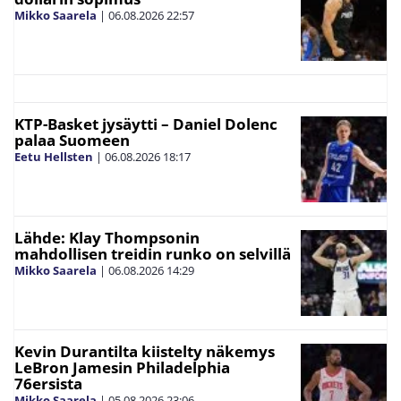
Mikko Saarela
|
06.08.2026
22:57
KTP-Basket jysäytti – Daniel Dolenc
palaa Suomeen
Eetu Hellsten
|
06.08.2026
18:17
Lähde: Klay Thompsonin
mahdollisen treidin runko on selvillä
Mikko Saarela
|
06.08.2026
14:29
Kevin Durantilta kiistelty näkemys
LeBron Jamesin Philadelphia
76ersista
Mikko Saarela
|
05.08.2026
23:06