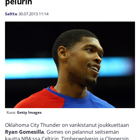
pelurin
Salttu
30.07.2013
11:14
Kuva:
Getty Images
Oklahoma City Thunder on vankistanut joukkuettaan
Ryan Gomesilla
. Gomes on pelannut seitsemän
kautta NBA:ssa Celticin, Timberwolvesin ja Clippersin