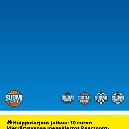
🎁 Huipputarjous jatkuu: 10 euron
kierrätysvapaa megakierros Reactoonz-