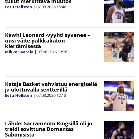
tullut merkittävä muutos
Eetu Hellsten
|
07.08.2026
15:40
Kawhi Leonard -vyyhti syvenee –
uusi väite palkkakaton
kiertämisestä
Mikko Saarela
|
07.08.2026
13:26
Kataja Basket vahvistuu energisellä
ja ulottuvalla sentterillä
Eetu Hellsten
|
07.08.2026
12:13
Lähde: Sacramento Kingsillä oli jo
treidi sovittuna Domantas
Sabonisista