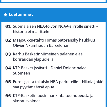
Luetuimmat
Suomalaisen NBA-toivon NCAA-siirrolle sinetti –
historia ei mairittele
Maajoukkuetähti Tomas Satoransky haukkuu
Olivier Nkamhouan Barcelonan
Karhu Basketin viimeinen palanen elää
koriraudan yläpuolella
KTP-Basket jysäytti – Daniel Dolenc palaa
Suomeen
Euroliigasta takaisin NBA-parketeille – Nikola Jokić
saa pyytämäänsä apua
KTP-Basketin uusin hankinta tuo nopeutta ja
skorausvoimaa