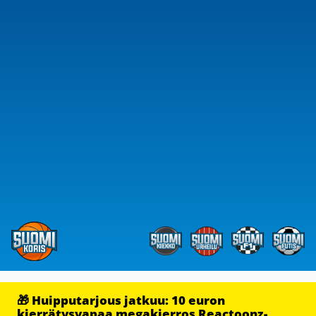
🎁 Huipputarjous jatkuu: 10 euron
kierrätysvapaa megakierros Reactoonz-