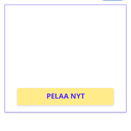
1€ = 10€ arvosta
ilmaiskierroksia ilman
kierrätystä!
Talleta 1€
Saat heti 50 ilmaiskierrosta Tuohi 1000 -
peliin (arvo 0,20€ per kierros)!
Ei kierrätysvaatimusta!
PELAA NYT