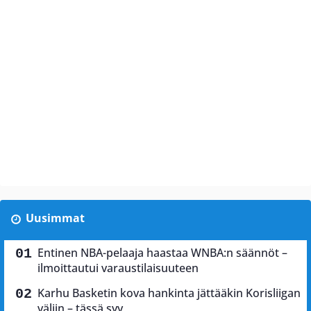
Uusimmat
Entinen NBA-pelaaja haastaa WNBA:n säännöt –
ilmoittautui varaustilaisuuteen
Karhu Basketin kova hankinta jättääkin Korisliigan
väliin – tässä syy