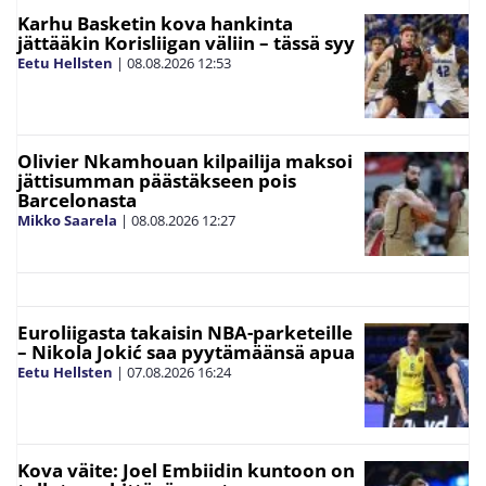
Karhu Basketin kova hankinta
jättääkin Korisliigan väliin – tässä syy
Eetu Hellsten
|
08.08.2026
12:53
Olivier Nkamhouan kilpailija maksoi
jättisumman päästäkseen pois
Barcelonasta
Mikko Saarela
|
08.08.2026
12:27
Euroliigasta takaisin NBA-parketeille
– Nikola Jokić saa pyytämäänsä apua
Eetu Hellsten
|
07.08.2026
16:24
Kova väite: Joel Embiidin kuntoon on