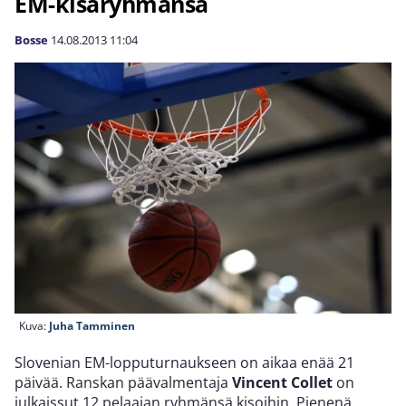
EM-kisaryhmänsä
Bosse
14.08.2013
11:04
Kuva:
Juha Tamminen
Slovenian EM-lopputurnaukseen on aikaa enää 21
päivää. Ranskan päävalmentaja
Vincent Collet
on
julkaissut 12 pelaajan ryhmänsä kisoihin. Pienenä