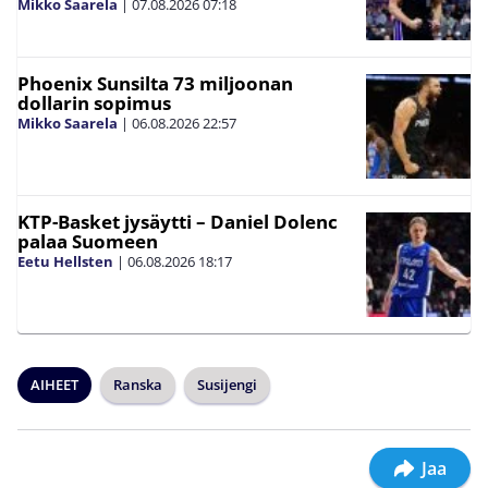
Mikko Saarela
|
07.08.2026
07:18
Phoenix Sunsilta 73 miljoonan
dollarin sopimus
Mikko Saarela
|
06.08.2026
22:57
KTP-Basket jysäytti – Daniel Dolenc
palaa Suomeen
Eetu Hellsten
|
06.08.2026
18:17
AIHEET
Ranska
Susijengi
Jaa