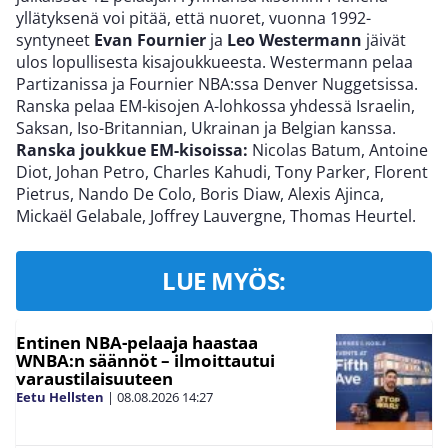
yllätyksenä voi pitää, että nuoret, vuonna 1992-
syntyneet
Evan Fournier
ja
Leo Westermann
jäivät
ulos lopullisesta kisajoukkueesta. Westermann pelaa
Partizanissa ja Fournier NBA:ssa Denver Nuggetsissa.
Ranska pelaa EM-kisojen A-lohkossa yhdessä Israelin,
Saksan, Iso-Britannian, Ukrainan ja Belgian kanssa.
Ranska joukkue EM-kisoissa:
Nicolas Batum, Antoine
Diot, Johan Petro, Charles Kahudi, Tony Parker, Florent
Pietrus, Nando De Colo, Boris Diaw, Alexis Ajinca,
Mickaël Gelabale, Joffrey Lauvergne, Thomas Heurtel.
LUE MYÖS:
Entinen NBA-pelaaja haastaa
WNBA:n säännöt – ilmoittautui
varaustilaisuuteen
Eetu Hellsten
|
08.08.2026
14:27