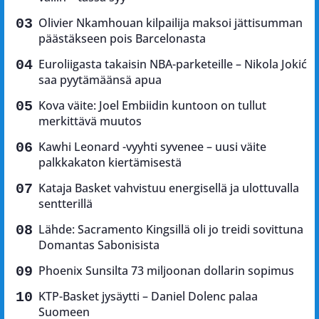
Olivier Nkamhouan kilpailija maksoi jättisumman
päästäkseen pois Barcelonasta
Euroliigasta takaisin NBA-parketeille – Nikola Jokić
saa pyytämäänsä apua
Kova väite: Joel Embiidin kuntoon on tullut
merkittävä muutos
Kawhi Leonard -vyyhti syvenee – uusi väite
palkkakaton kiertämisestä
Kataja Basket vahvistuu energisellä ja ulottuvalla
sentterillä
Lähde: Sacramento Kingsillä oli jo treidi sovittuna
Domantas Sabonisista
Phoenix Sunsilta 73 miljoonan dollarin sopimus
KTP-Basket jysäytti – Daniel Dolenc palaa
Suomeen