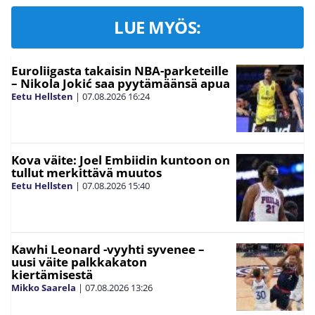
LUE MYÖS:
Euroliigasta takaisin NBA-parketeille
– Nikola Jokić saa pyytämäänsä apua
Eetu Hellsten
|
07.08.2026
16:24
Kova väite: Joel Embiidin kuntoon on
tullut merkittävä muutos
Eetu Hellsten
|
07.08.2026
15:40
Kawhi Leonard -vyyhti syvenee –
uusi väite palkkakaton
kiertämisestä
Mikko Saarela
|
07.08.2026
13:26