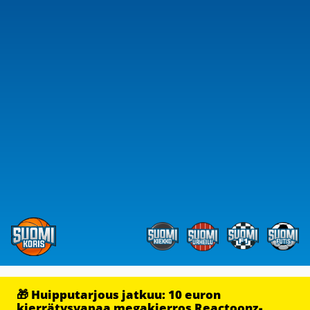
🎁 Huipputarjous jatkuu: 10 euron
kierrätysvapaa megakierros Reactoonz-