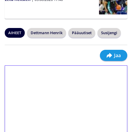
AIHEET
Dettmann Henrik
Pääuutiset
Susijengi
Jaa
1€ = 10€ arvosta
ilmaiskierroksia ilman
kierrätystä!
Talleta 1€
Saat heti 50 ilmaiskierrosta Tuohi 1000 -
peliin (arvo 0,20€ per kierros)!