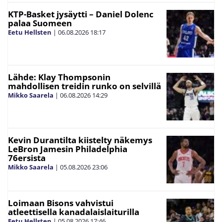
KTP-Basket jysäytti – Daniel Dolenc
palaa Suomeen
Eetu Hellsten
|
06.08.2026
18:17
Lähde: Klay Thompsonin
mahdollisen treidin runko on selvillä
Mikko Saarela
|
06.08.2026
14:29
Kevin Durantilta kiistelty näkemys
LeBron Jamesin Philadelphia
76ersista
Mikko Saarela
|
05.08.2026
23:06
Loimaan Bisons vahvistui
atleettisella kanadalaislaiturilla
Eetu Hellsten
|
05.08.2026
17:46