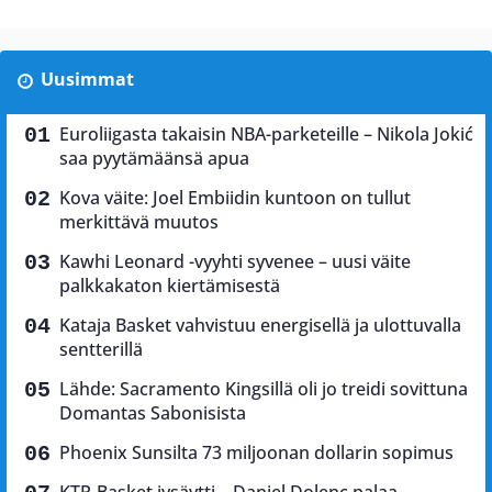
Uusimmat
Euroliigasta takaisin NBA-parketeille – Nikola Jokić
saa pyytämäänsä apua
Kova väite: Joel Embiidin kuntoon on tullut
merkittävä muutos
Kawhi Leonard -vyyhti syvenee – uusi väite
palkkakaton kiertämisestä
Kataja Basket vahvistuu energisellä ja ulottuvalla
sentterillä
Lähde: Sacramento Kingsillä oli jo treidi sovittuna
Domantas Sabonisista
Phoenix Sunsilta 73 miljoonan dollarin sopimus