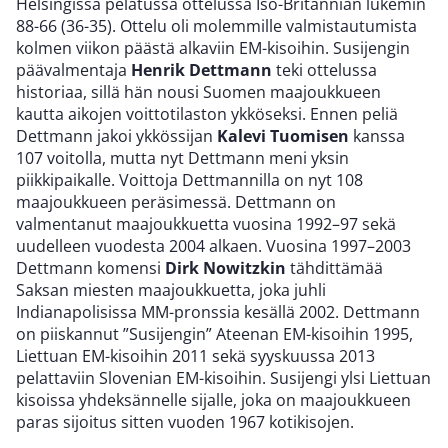
Helsingissä pelatussa ottelussa Iso-Britannian lukemin
88-66 (36-35). Ottelu oli molemmille valmistautumista
kolmen viikon päästä alkaviin EM-kisoihin. Susijengin
päävalmentaja
Henrik Dettmann
teki ottelussa
historiaa, sillä hän nousi Suomen maajoukkueen
kautta aikojen voittotilaston ykköseksi. Ennen peliä
Dettmann jakoi ykkössijan
Kalevi Tuomisen
kanssa
107 voitolla, mutta nyt Dettmann meni yksin
piikkipaikalle. Voittoja Dettmannilla on nyt 108
maajoukkueen peräsimessä. Dettmann on
valmentanut maajoukkuetta vuosina 1992–97 sekä
uudelleen vuodesta 2004 alkaen. Vuosina 1997–2003
Dettmann komensi
Dirk Nowitzkin
tähdittämää
Saksan miesten maajoukkuetta, joka juhli
Indianapolisissa MM-pronssia kesällä 2002. Dettmann
on piiskannut ”Susijengin” Ateenan EM-kisoihin 1995,
Liettuan EM-kisoihin 2011 sekä syyskuussa 2013
pelattaviin Slovenian EM-kisoihin. Susijengi ylsi Liettuan
kisoissa yhdeksännelle sijalle, joka on maajoukkueen
paras sijoitus sitten vuoden 1967 kotikisojen.