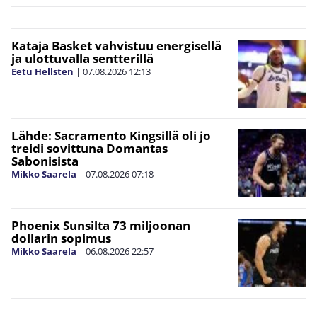
Kataja Basket vahvistuu energisellä
ja ulottuvalla sentterillä
Eetu Hellsten
|
07.08.2026
12:13
Lähde: Sacramento Kingsillä oli jo
treidi sovittuna Domantas
Sabonisista
Mikko Saarela
|
07.08.2026
07:18
Phoenix Sunsilta 73 miljoonan
dollarin sopimus
Mikko Saarela
|
06.08.2026
22:57