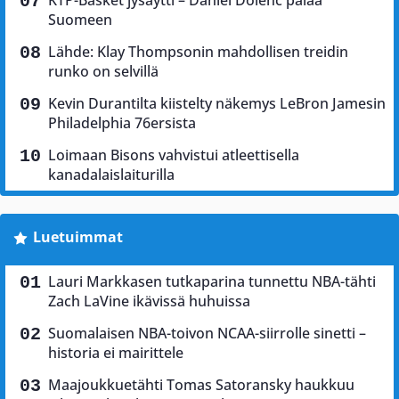
KTP-Basket jysäytti – Daniel Dolenc palaa
Suomeen
Lähde: Klay Thompsonin mahdollisen treidin
runko on selvillä
Kevin Durantilta kiistelty näkemys LeBron Jamesin
Philadelphia 76ersista
Loimaan Bisons vahvistui atleettisella
kanadalaislaiturilla
Luetuimmat
Lauri Markkasen tutkaparina tunnettu NBA-tähti
Zach LaVine ikävissä huhuissa
Suomalaisen NBA-toivon NCAA-siirrolle sinetti –
historia ei mairittele
Maajoukkuetähti Tomas Satoransky haukkuu