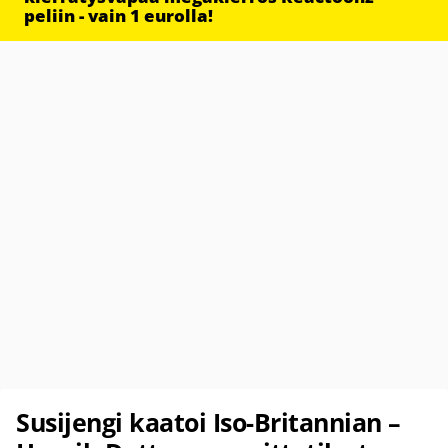
peliin - vain 1 eurolla!
Susijengi kaatoi Iso-Britannian –