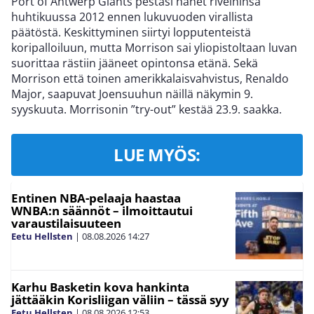
Port of Antwerp Giants pestasi hänet riveihinsä
huhtikuussa 2012 ennen lukuvuoden virallista
päätöstä. Keskittyminen siirtyi lopputenteistä
koripalloiluun, mutta Morrison sai yliopistoltaan luvan
suorittaa rästiin jääneet opintonsa etänä. Sekä
Morrison että toinen amerikkalaisvahvistus, Renaldo
Major, saapuvat Joensuuhun näillä näkymin 9.
syyskuuta. Morrisonin ”try-out” kestää 23.9. saakka.
LUE MYÖS:
Entinen NBA-pelaaja haastaa
WNBA:n säännöt – ilmoittautui
varaustilaisuuteen
Eetu Hellsten
|
08.08.2026
14:27
Karhu Basketin kova hankinta
jättääkin Korisliigan väliin – tässä syy
Eetu Hellsten
|
08.08.2026
12:53