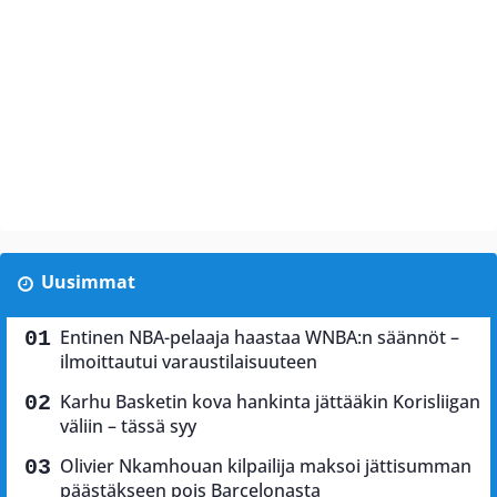
Uusimmat
Entinen NBA-pelaaja haastaa WNBA:n säännöt –
ilmoittautui varaustilaisuuteen
Karhu Basketin kova hankinta jättääkin Korisliigan
väliin – tässä syy
Olivier Nkamhouan kilpailija maksoi jättisumman
päästäkseen pois Barcelonasta