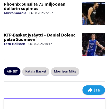
Phoenix Sunsilta 73 miljoonan
dollarin sopimus
Mikko Saarela
|
06.08.2026
22:57
KTP-Basket jysäytti – Daniel Dolenc
palaa Suomeen
Eetu Hellsten
|
06.08.2026
18:17
AIHEET
Kataja Basket
Morrison Mike
Jaa
1€ = 10€ arvosta