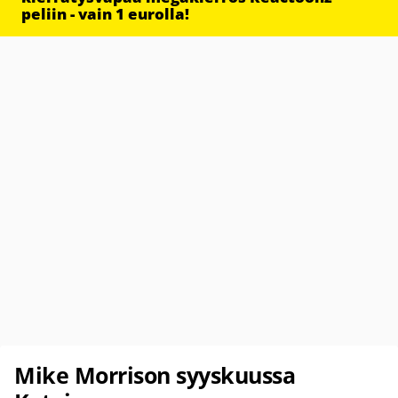
peliin - vain 1 eurolla!
Mike Morrison syyskuussa