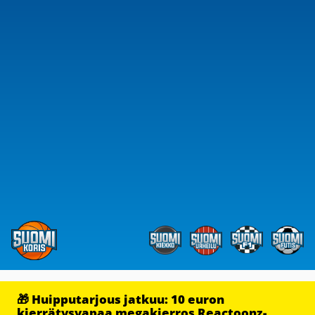
🎁 Huipputarjous jatkuu: 10 euron
kierrätysvapaa megakierros Reactoonz-