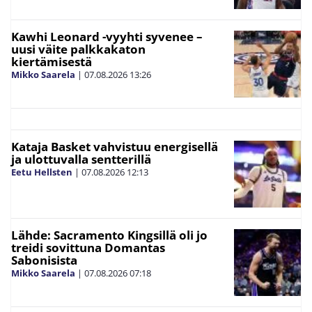
Kawhi Leonard -vyyhti syvenee –
uusi väite palkkakaton
kiertämisestä
Mikko Saarela
|
07.08.2026
13:26
Kataja Basket vahvistuu energisellä
ja ulottuvalla sentterillä
Eetu Hellsten
|
07.08.2026
12:13
Lähde: Sacramento Kingsillä oli jo
treidi sovittuna Domantas
Sabonisista
Mikko Saarela
|
07.08.2026
07:18