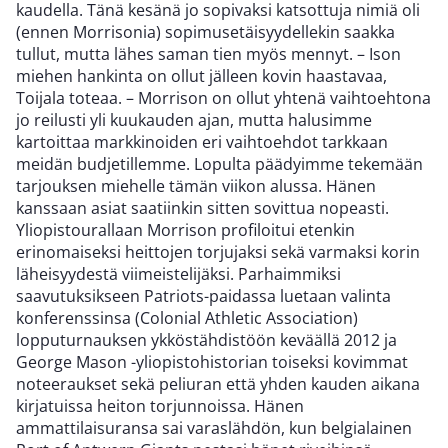
kaudella. Tänä kesänä jo sopivaksi katsottuja nimiä oli
(ennen Morrisonia) sopimusetäisyydellekin saakka
tullut, mutta lähes saman tien myös mennyt. – Ison
miehen hankinta on ollut jälleen kovin haastavaa,
Toijala toteaa. – Morrison on ollut yhtenä vaihtoehtona
jo reilusti yli kuukauden ajan, mutta halusimme
kartoittaa markkinoiden eri vaihtoehdot tarkkaan
meidän budjetillemme. Lopulta päädyimme tekemään
tarjouksen miehelle tämän viikon alussa. Hänen
kanssaan asiat saatiinkin sitten sovittua nopeasti.
Yliopistourallaan Morrison profiloitui etenkin
erinomaiseksi heittojen torjujaksi sekä varmaksi korin
läheisyydestä viimeistelijäksi. Parhaimmiksi
saavutuksikseen Patriots-paidassa luetaan valinta
konferenssinsa (Colonial Athletic Association)
lopputurnauksen ykköstähdistöön keväällä 2012 ja
George Mason -yliopistohistorian toiseksi kovimmat
noteeraukset sekä peliuran että yhden kauden aikana
kirjatuissa heiton torjunnoissa. Hänen
ammattilaisuransa sai varaslähdön, kun belgialainen