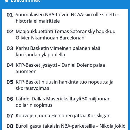
Luetuimmat
Suomalaisen NBA-toivon NCAA-siirrolle sinetti –
historia ei mairittele
Maajoukkuetähti Tomas Satoransky haukkuu
Olivier Nkamhouan Barcelonan
Karhu Basketin viimeinen palanen elää
koriraudan yläpuolella
KTP-Basket jysäytti – Daniel Dolenc palaa
Suomeen
KTP-Basketin uusin hankinta tuo nopeutta ja
skorausvoimaa
Lähde: Dallas Mavericksilta yli 50 miljoonan
dollarin sopimus
Kouvojen Joona Heinonen jättää Korisliigan
Euroliigasta takaisin NBA-parketeille – Nikola Jokić