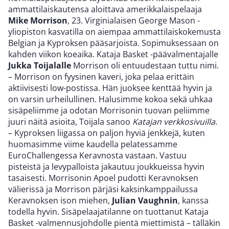
ammattilaiskautensa aloittava amerikkalaispelaaja
Mike Morrison
, 23. Virginialaisen George Mason -
yliopiston kasvatilla on aiempaa ammattilaiskokemusta
Belgian ja Kyproksen pääsarjoista. Sopimuksessaan on
kahden viikon koeaika. Kataja Basket -päävalmentajalle
Jukka Toijalalle
Morrison oli entuudestaan tuttu nimi.
– Morrison on fyysinen kaveri, joka pelaa erittäin
aktiivisesti low-postissa. Hän juoksee kenttää hyvin ja
on varsin urheilullinen. Halusimme kokoa sekä uhkaa
sisäpeliimme ja odotan Morrisonin tuovan peliimme
juuri näitä asioita, Toijala sanoo
Katajan verkkosivuilla
.
– Kyproksen liigassa on paljon hyviä jenkkejä, kuten
huomasimme viime kaudella pelatessamme
EuroChallengessa Keravnosta vastaan. Vastuu
pisteistä ja levypalloista jakautuu joukkueissa hyvin
tasaisesti. Morrisonin Apoel pudotti Keravnoksen
välierissä ja Morrison pärjäsi kaksinkamppailussa
Keravnoksen ison miehen,
Julian Vaughnin
, kanssa
todella hyvin. Sisäpelaajatilanne on tuottanut Kataja
Basket -valmennusjohdolle pientä miettimistä – tälläkin