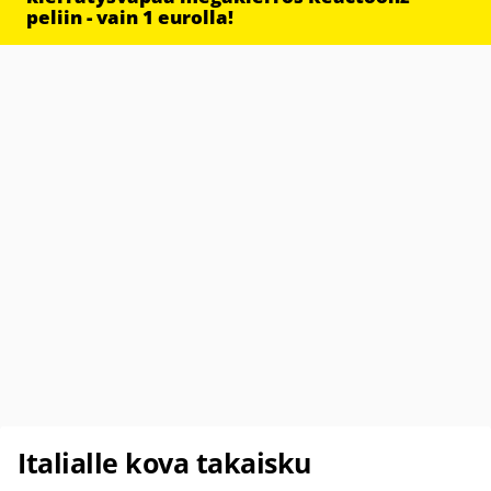
peliin - vain 1 eurolla!
Italialle kova takaisku