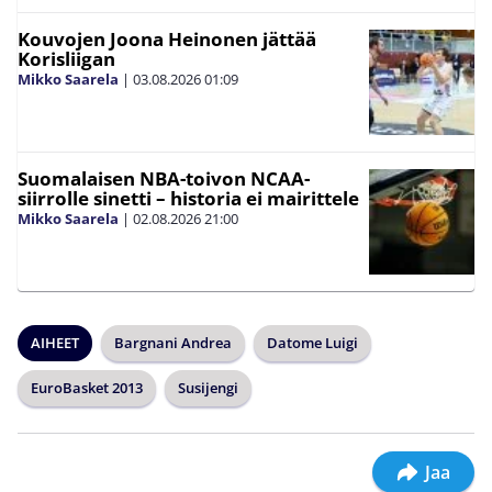
Kouvojen Joona Heinonen jättää
Korisliigan
Mikko Saarela
|
03.08.2026
01:09
Suomalaisen NBA-toivon NCAA-
siirrolle sinetti – historia ei mairittele
Mikko Saarela
|
02.08.2026
21:00
AIHEET
Bargnani Andrea
Datome Luigi
EuroBasket 2013
Susijengi
Jaa