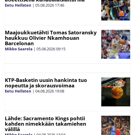
Eetu Hellsten
|
05.08.2026
17:46
Maajoukkuetähti Tomas Satoransky
haukkuu Olivier Nkamhouan
Barcelonan
Mikko Saarela
|
05.08.2026
09:15
KTP-Basketin uusin hankinta tuo
nopeutta ja skorausvoimaa
Eetu Hellsten
|
04.08.2026
19:08
Lähde: Sacramento Kings pohtii
kahden nimekkään takamiehen
välillä
Mikko Saarela
|
04.08.2026
13:04