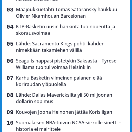
Maajoukkuetähti Tomas Satoransky haukkuu
Olivier Nkamhouan Barcelonan
KTP-Basketin uusin hankinta tuo nopeutta ja
skorausvoimaa
Lähde: Sacramento Kings pohtii kahden
nimekkään takamiehen välillä
Seagulls nappasi pistetykin Saksasta – Tyrese
Williams tuo tulivoimaa Helsinkiin
Karhu Basketin viimeinen palanen elää
koriraudan yläpuolella
Lähde: Dallas Mavericksilta yli 50 miljoonan
dollarin sopimus
Kouvojen Joona Heinonen jättää Korisliigan
Suomalaisen NBA-toivon NCAA-siirrolle sinetti –
historia ei mairittele