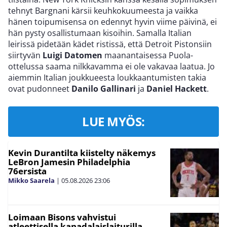
tehnyt Bargnani kärsii keuhkokuumeesta ja vaikka
hänen toipumisensa on edennyt hyvin viime päivinä, ei
hän pysty osallistumaan kisoihin. Samalla Italian
leirissä pidetään kädet ristissä, että Detroit Pistonsiin
siirtyvän
Luigi Datomen
maanantaisessa Puola-
ottelussa saama nilkkavamma ei ole vakavaa laatua. Jo
aiemmin Italian joukkueesta loukkaantumisten takia
ovat pudonneet
Danilo Gallinari
ja
Daniel Hackett
.
LUE MYÖS:
Kevin Durantilta kiistelty näkemys
LeBron Jamesin Philadelphia
76ersista
Mikko Saarela
|
05.08.2026
23:06
Loimaan Bisons vahvistui
atleettisella kanadalaislaiturilla