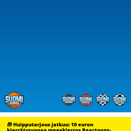
🎁 Huipputarjous jatkuu: 10 euron
kierrätysvapaa megakierros Reactoonz-