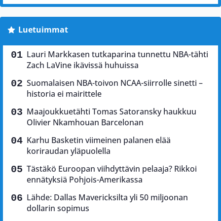
Luetuimmat
Lauri Markkasen tutkaparina tunnettu NBA-tähti
Zach LaVine ikävissä huhuissa
Suomalaisen NBA-toivon NCAA-siirrolle sinetti –
historia ei mairittele
Maajoukkuetähti Tomas Satoransky haukkuu
Olivier Nkamhouan Barcelonan
Karhu Basketin viimeinen palanen elää
koriraudan yläpuolella
Tästäkö Euroopan viihdyttävin pelaaja? Rikkoi
ennätyksiä Pohjois-Amerikassa
Lähde: Dallas Mavericksilta yli 50 miljoonan
dollarin sopimus