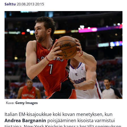
Salttu
20.08.2013
20:15
Kuva:
Getty Images
Italian EM-kisajoukkue koki kovan menetyksen, kun
Andrea Bargnanin
poisjääminen kisoista varmistui
tiistaina. New York Knicksin kanssa kesällä sopimuksen