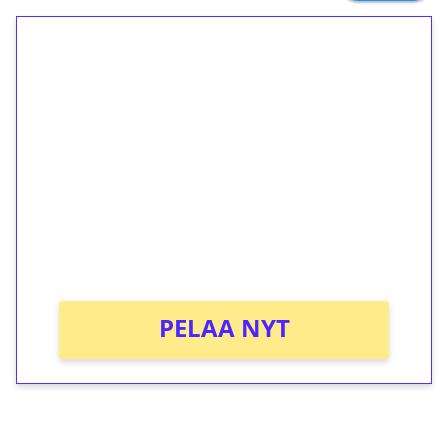
1€ = 10€ arvosta
ilmaiskierroksia ilman
kierrätystä!
Talleta 1€
Saat heti 50 ilmaiskierrosta Tuohi 1000 -
peliin (arvo 0,20€ per kierros)!
Ei kierrätysvaatimusta!
PELAA NYT