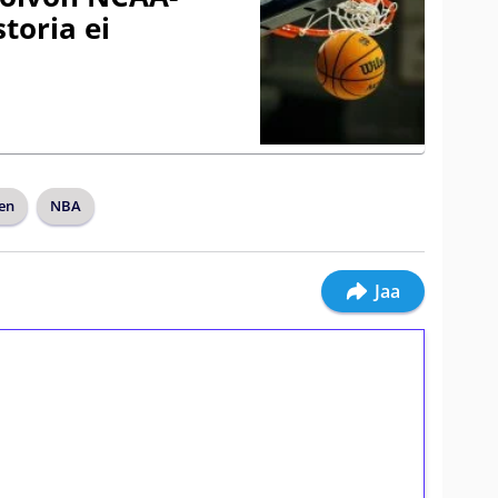
storia ei
en
NBA
Jaa
ilmaiskierroksia ilman
osta Tuohi 1000 -peliin (arvo 0,20€ per