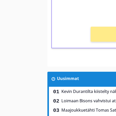
kierros)!
Ei kierrätysvaatimusta!
Uusimmat
Kevin Durantilta kiistelty 
Loimaan Bisons vahvistui atle
Maajoukkuetähti Tomas Sa