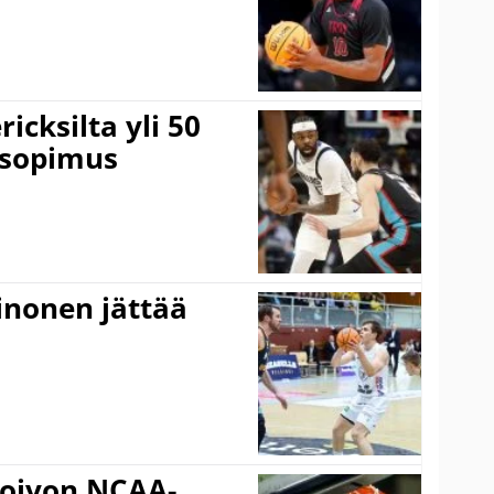
icksilta yli 50
 sopimus
inonen jättää
oivon NCAA-