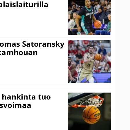
laislaiturilla
Tomas Satoransky
Nkamhouan
 hankinta tuo
usvoimaa