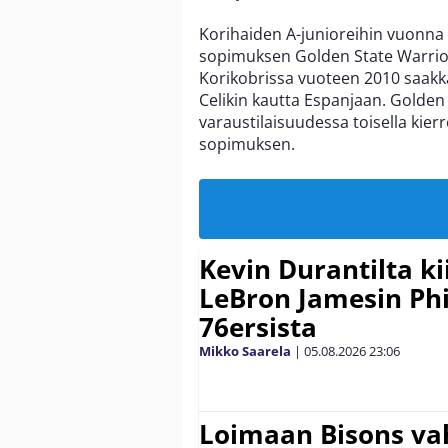
Korihaiden A-junioreihin vuonna 
sopimuksen Golden State Warrior
Korikobrissa vuoteen 2010 saakka
Celikin kautta Espanjaan. Golden
varaustilaisuudessa toisella kier
sopimuksen.
Kevin Durantilta k
LeBron Jamesin Phi
76ersista
Mikko Saarela
|
05.08.2026
23:06
Loimaan Bisons vah