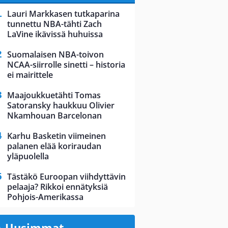
Lauri Markkasen tutkaparina
tunnettu NBA-tähti Zach
LaVine ikävissä huhuissa
Suomalaisen NBA-toivon
NCAA-siirrolle sinetti – historia
ei mairittele
Maajoukkuetähti Tomas
Satoransky haukkuu Olivier
Nkamhouan Barcelonan
Karhu Basketin viimeinen
palanen elää koriraudan
yläpuolella
Tästäkö Euroopan viihdyttävin
pelaaja? Rikkoi ennätyksiä
Pohjois-Amerikassa
Uusimmat