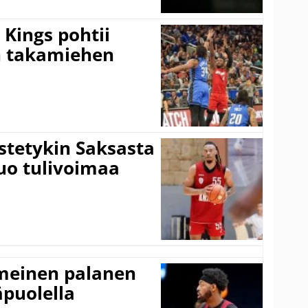
Kings pohtii
 takamiehen
istetykin Saksasta
tuo tulivoimaa
imeinen palanen
äpuolella