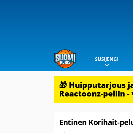
SUSIJENGI
🎁 Huipputarjous 
Reactoonz-peliin - 
Entinen Korihait-pel