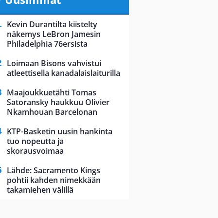
Kevin Durantilta kiistelty
näkemys LeBron Jamesin
Philadelphia 76ersista
Loimaan Bisons vahvistui
atleettisella kanadalaislaiturilla
Maajoukkuetähti Tomas
Satoransky haukkuu Olivier
Nkamhouan Barcelonan
KTP-Basketin uusin hankinta
tuo nopeutta ja
skorausvoimaa
Lähde: Sacramento Kings
pohtii kahden nimekkään
takamiehen välillä