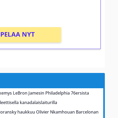
PELAA NYT
näkemys LeBron Jamesin Philadelphia 76ersista
ettisella kanadalaislaiturilla
toransky haukkuu Olivier Nkamhouan Barcelonan