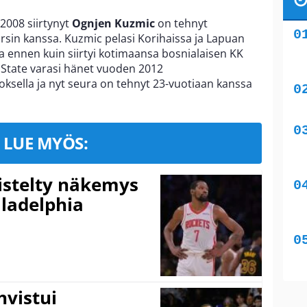
2008 siirtynyt
Ognjen Kuzmic
on tehnyt
sin kanssa. Kuzmic pelasi Korihaissa ja Lapuan
 ennen kuin siirtyi kotimaansa bosnialaisen KK
 State varasi hänet vuoden 2012
roksella ja nyt seura on tehnyt 23-vuotiaan kanssa
LUE MYÖS:
iistelty näkemys
ladelphia
vistui