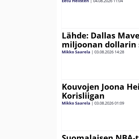
Eetu Hellsten
|
04.08.2026
11:04
Lähde: Dallas Maver
miljoonan dollarin
Mikko Saarela
|
03.08.2026
14:28
Kouvojen Joona He
Korisliigan
Mikko Saarela
|
03.08.2026
01:09
Suomalaisen NBA-t