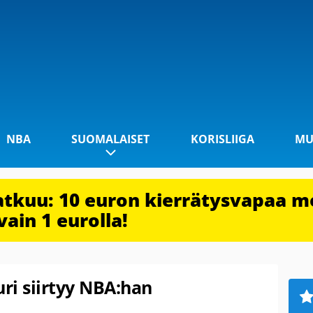
NBA
SUOMALAISET
KORISLIIGA
MU
jatkuu: 10 euron kierrätysvapaa m
vain 1 eurolla!
uri siirtyy NBA:han