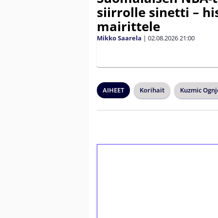
siirrolle sinetti – hi
mairittele
Mikko Saarela
|
02.08.2026
21:00
AIHEET
Korihait
Kuzmic Ognj
1€ = 10€ arvosta 
kierrätystä!
Talleta 1€
Saat heti 50 ilmaiskierr