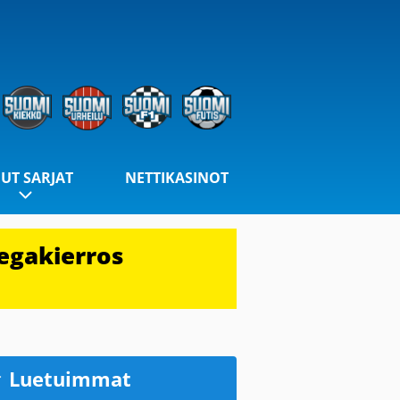
UT SARJAT
NETTIKASINOT
egakierros
Luetuimmat