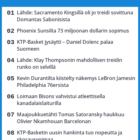
Lähde: Sacramento Kingsillä oli jo treidi sovittuna
Domantas Sabonisista
Phoenix Sunsilta 73 miljoonan dollarin sopimus
KTP-Basket jysäytti – Daniel Dolenc palaa
Suomeen
Lähde: Klay Thompsonin mahdollisen treidin
runko on selvillä
Kevin Durantilta kiistelty näkemys LeBron Jamesin
Philadelphia 76ersista
Loimaan Bisons vahvistui atleettisella
kanadalaislaiturilla
Maajoukkuetähti Tomas Satoransky haukkuu
Olivier Nkamhouan Barcelonan
KTP-Basketin uusin hankinta tuo nopeutta ja
skorausvoimaa