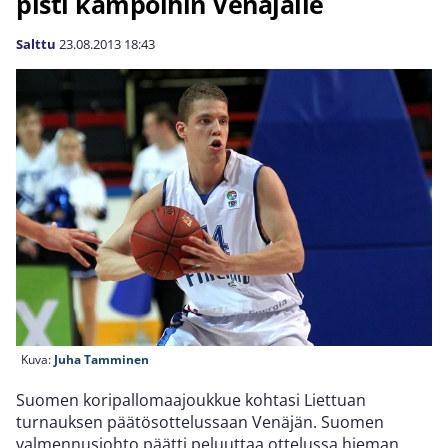
pisti kampoihin Venäjälle
Salttu
23.08.2013
18:43
Kuva:
Juha Tamminen
Suomen koripallomaajoukkue kohtasi Liettuan
turnauksen päätösottelussaan Venäjän. Suomen
valmennusjohto päätti peluuttaa ottelussa hieman