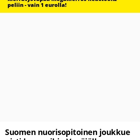
peliin - vain 1 eurolla!
Suomen nuorisopitoinen joukkue