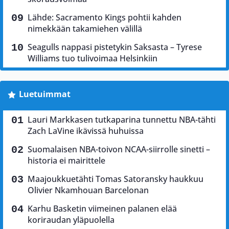
Lähde: Sacramento Kings pohtii kahden
nimekkään takamiehen välillä
Seagulls nappasi pistetykin Saksasta – Tyrese
Williams tuo tulivoimaa Helsinkiin
Luetuimmat
Lauri Markkasen tutkaparina tunnettu NBA-tähti
Zach LaVine ikävissä huhuissa
Suomalaisen NBA-toivon NCAA-siirrolle sinetti –
historia ei mairittele
Maajoukkuetähti Tomas Satoransky haukkuu
Olivier Nkamhouan Barcelonan
Karhu Basketin viimeinen palanen elää
koriraudan yläpuolella