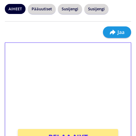
AIHEET
Pääuutiset
Susijengi
Susijengi
Jaa
1€ = 10€ arvosta
ilmaiskierroksia ilman
kierrätystä!
Talleta 1€
Saat heti 50 ilmaiskierrosta Tuohi 1000 -
peliin (arvo 0,20€ per kierros)!
Ei kierrätysvaatimusta!