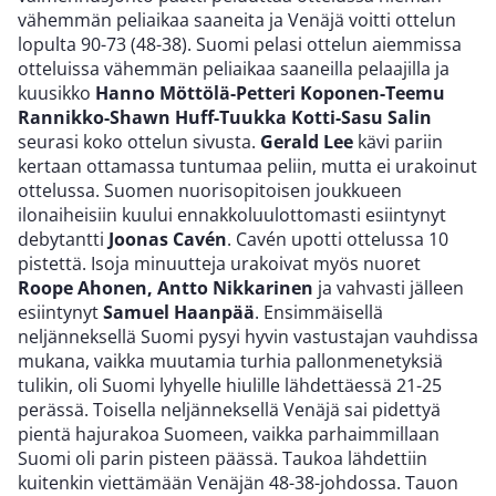
vähemmän peliaikaa saaneita ja Venäjä voitti ottelun
lopulta 90-73 (48-38). Suomi pelasi ottelun aiemmissa
otteluissa vähemmän peliaikaa saaneilla pelaajilla ja
kuusikko
Hanno Möttölä-Petteri Koponen-Teemu
Rannikko-Shawn Huff-Tuukka Kotti-Sasu Salin
seurasi koko ottelun sivusta.
Gerald Lee
kävi pariin
kertaan ottamassa tuntumaa peliin, mutta ei urakoinut
ottelussa. Suomen nuorisopitoisen joukkueen
ilonaiheisiin kuului ennakkoluulottomasti esiintynyt
debytantti
Joonas Cavén
. Cavén upotti ottelussa 10
pistettä. Isoja minuutteja urakoivat myös nuoret
Roope Ahonen, Antto Nikkarinen
ja vahvasti jälleen
esiintynyt
Samuel Haanpää
. Ensimmäisellä
neljänneksellä Suomi pysyi hyvin vastustajan vauhdissa
mukana, vaikka muutamia turhia pallonmenetyksiä
tulikin, oli Suomi lyhyelle hiulille lähdettäessä 21-25
perässä. Toisella neljänneksellä Venäjä sai pidettyä
pientä hajurakoa Suomeen, vaikka parhaimmillaan
Suomi oli parin pisteen päässä. Taukoa lähdettiin
kuitenkin viettämään Venäjän 48-38-johdossa. Tauon