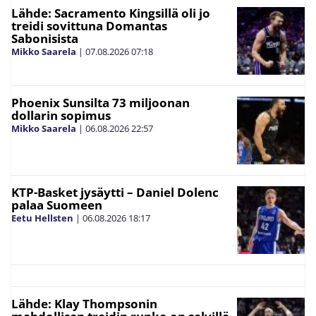
Lähde: Sacramento Kingsillä oli jo
treidi sovittuna Domantas
Sabonisista
Mikko Saarela
|
07.08.2026
07:18
Phoenix Sunsilta 73 miljoonan
dollarin sopimus
Mikko Saarela
|
06.08.2026
22:57
KTP-Basket jysäytti – Daniel Dolenc
palaa Suomeen
Eetu Hellsten
|
06.08.2026
18:17
Lähde: Klay Thompsonin