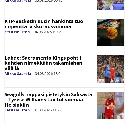
Mikko Saarela
|
05.08.2026
09:15
KTP-Basketin uusin hankinta tuo
nopeutta ja skorausvoimaa
Eetu Hellsten
|
04.08.2026
19:08
Lähde: Sacramento Kings pohtii
kahden nimekkään takamiehen
välillä
Mikko Saarela
|
04.08.2026
13:04
Seagulls nappasi pistetykin Saksasta
– Tyrese Williams tuo tulivoimaa
Helsinkiin
Eetu Hellsten
|
04.08.2026
11:28