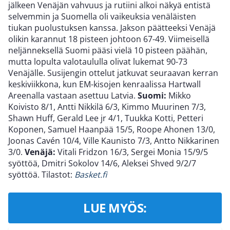
jälkeen Venäjän vahvuus ja rutiini alkoi näkyä entistä
selvemmin ja Suomella oli vaikeuksia venäläisten
tiukan puolustuksen kanssa. Jakson päätteeksi Venäjä
olikin karannut 18 pisteen johtoon 67-49. Viimeisellä
neljänneksellä Suomi pääsi vielä 10 pisteen päähän,
mutta lopulta valotaululla olivat lukemat 90-73
Venäjälle. Susijengin ottelut jatkuvat seuraavan kerran
keskiviikkona, kun EM-kisojen kenraalissa Hartwall
Areenalla vastaan asettuu Latvia.
Suomi:
Mikko
Koivisto 8/1, Antti Nikkilä 6/3, Kimmo Muurinen 7/3,
Shawn Huff, Gerald Lee jr 4/1, Tuukka Kotti, Petteri
Koponen, Samuel Haanpää 15/5, Roope Ahonen 13/0,
Joonas Cavén 10/4, Ville Kaunisto 7/3, Antto Nikkarinen
3/0.
Venäjä:
Vitali Fridzon 16/3, Sergei Monia 15/9/5
syöttöä, Dmitri Sokolov 14/6, Aleksei Shved 9/2/7
syöttöä. Tilastot:
Basket.fi
LUE MYÖS: