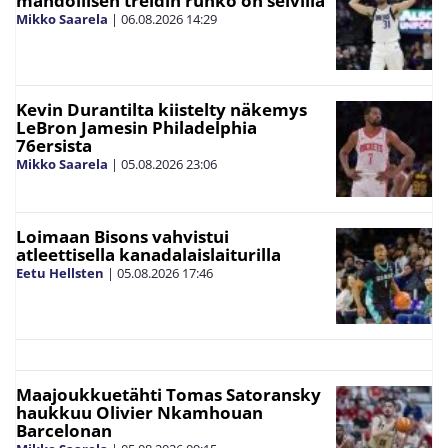
mahdollisen treidin runko on selvillä
Mikko Saarela
|
06.08.2026
14:29
Kevin Durantilta kiistelty näkemys
LeBron Jamesin Philadelphia
76ersista
Mikko Saarela
|
05.08.2026
23:06
Loimaan Bisons vahvistui
atleettisella kanadalaislaiturilla
Eetu Hellsten
|
05.08.2026
17:46
Maajoukkuetähti Tomas Satoransky
haukkuu Olivier Nkamhouan
Barcelonan