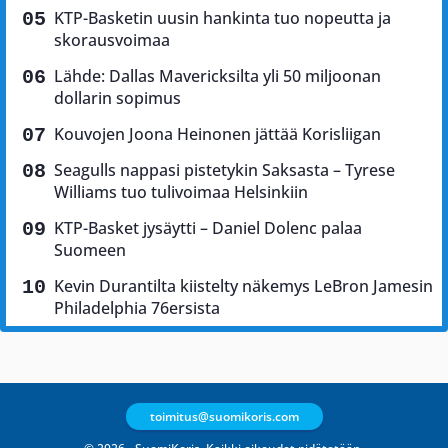
KTP-Basketin uusin hankinta tuo nopeutta ja
skorausvoimaa
Lähde: Dallas Mavericksilta yli 50 miljoonan
dollarin sopimus
Kouvojen Joona Heinonen jättää Korisliigan
Seagulls nappasi pistetykin Saksasta – Tyrese
Williams tuo tulivoimaa Helsinkiin
KTP-Basket jysäytti – Daniel Dolenc palaa
Suomeen
Kevin Durantilta kiistelty näkemys LeBron Jamesin
Philadelphia 76ersista
toimitus@suomikoris.com