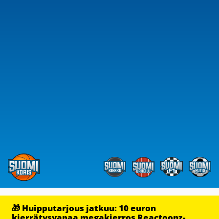
🎁 Huipputarjous jatkuu: 10 euron
kierrätysvapaa megakierros Reactoonz-