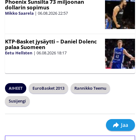
Phoenix Sunsilta 73 miljoonan
dollarin sopimus
Mikko Saarela
|
06.08.2026
22:57
KTP-Basket jysäytti – Daniel Dolenc
palaa Suomeen
Eetu Hellsten
|
06.08.2026
18:17
AIHEET
EuroBasket 2013
Rannikko Teemu
Susijengi
Jaa