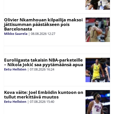
Olivier Nkamhouan kilpailija maksoi
jättisumman päästäkseen pois
Barcelonasta
Mikko Saarela
|
08.08.2026
12:27
Euroliigasta takaisin NBA-parketeille
– Nikola Jokić saa pyytämäänsä apua
Eetu Hellsten
|
07.08.2026
16:24
Kova väite: Joel Embiidin kuntoon on
tullut merkittävä muutos
Eetu Hellsten
|
07.08.2026
15:40