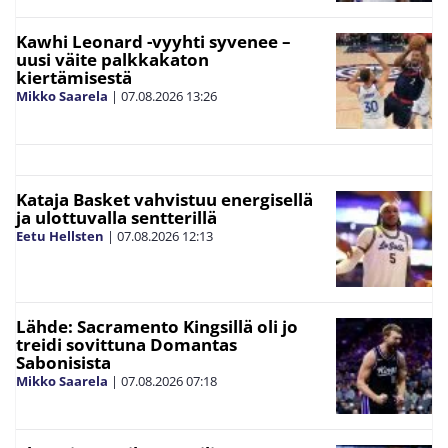
Kawhi Leonard -vyyhti syvenee –
uusi väite palkkakaton
kiertämisestä
Mikko Saarela
|
07.08.2026
13:26
Kataja Basket vahvistuu energisellä
ja ulottuvalla sentterillä
Eetu Hellsten
|
07.08.2026
12:13
Lähde: Sacramento Kingsillä oli jo
treidi sovittuna Domantas
Sabonisista
Mikko Saarela
|
07.08.2026
07:18