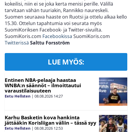
kokeilisi, niin ei se joka kerta menisi perille. Välillä
tarvitaan vähän tuuriakin, Rannikko naureskeli.
Suomen seuraava haaste on Ruotsi ja ottelu alkaa kello
15.30. Ottelun tapahtumia voi seurata myös
SuomiKoriksen Facebook- ja Twitter-sivuilta.
SuomiKoris.com
Facebookissa
SuomiKoris.com
Twitterissä
Salttu Forsström
LUE MYÖS:
Entinen NBA-pelaaja haastaa
WNBA:n säännöt – ilmoittautui
varaustilaisuuteen
Eetu Hellsten
|
08.08.2026
14:27
Karhu Basketin kova hankinta
jättääkin Korisliigan väliin – tässä syy
Eetu Hellsten
|
08.08.2026
12:53