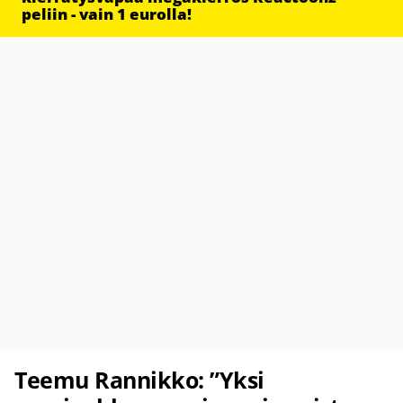
peliin - vain 1 eurolla!
Teemu Rannikko: ”Yksi