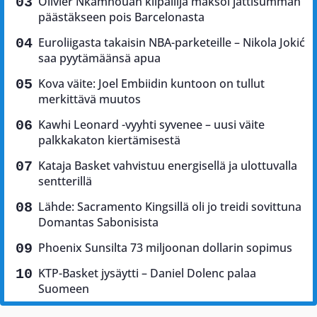
Olivier Nkamhouan kilpailija maksoi jättisumman
päästäkseen pois Barcelonasta
Euroliigasta takaisin NBA-parketeille – Nikola Jokić
saa pyytämäänsä apua
Kova väite: Joel Embiidin kuntoon on tullut
merkittävä muutos
Kawhi Leonard -vyyhti syvenee – uusi väite
palkkakaton kiertämisestä
Kataja Basket vahvistuu energisellä ja ulottuvalla
sentterillä
Lähde: Sacramento Kingsillä oli jo treidi sovittuna
Domantas Sabonisista
Phoenix Sunsilta 73 miljoonan dollarin sopimus
KTP-Basket jysäytti – Daniel Dolenc palaa
Suomeen