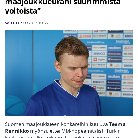
maajoukkueurani suurimmista
voitoista”
Salttu
05.09.2013
10:33
Suomen maajoukkueen konkareihin kuuluva
Teemu
Rannikko
myönsi, ettei MM-hopeamitalisti Turkin
kaataminen ollut mikään ihan jokapäiväinen juttu.