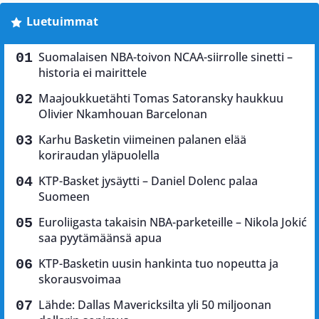
Luetuimmat
Suomalaisen NBA-toivon NCAA-siirrolle sinetti –
historia ei mairittele
Maajoukkuetähti Tomas Satoransky haukkuu
Olivier Nkamhouan Barcelonan
Karhu Basketin viimeinen palanen elää
koriraudan yläpuolella
KTP-Basket jysäytti – Daniel Dolenc palaa
Suomeen
Euroliigasta takaisin NBA-parketeille – Nikola Jokić
saa pyytämäänsä apua
KTP-Basketin uusin hankinta tuo nopeutta ja
skorausvoimaa
Lähde: Dallas Mavericksilta yli 50 miljoonan