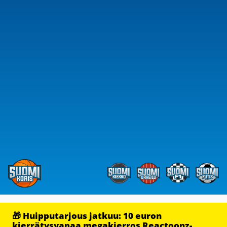
🎁 Huipputarjous jatkuu: 10 euron
kierrätysvapaa megakierros Reactoonz-