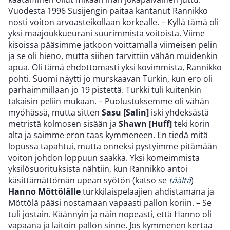
Vuodesta 1996 Susijengin paitaa kantanut Rannikko
nosti voiton arvoasteikollaan korkealle. – Kyllä tämä oli
yksi maajoukkueurani suurimmista voitoista. Viime
kisoissa pääsimme jatkoon voittamalla viimeisen pelin
ja se oli hieno, mutta siihen tarvittiin vähän muidenkin
apua. Oli tämä ehdottomasti yksi kovimmista, Rannikko
pohti. Suomi näytti jo murskaavan Turkin, kun ero oli
parhaimmillaan jo 19 pistettä. Turkki tuli kuitenkin
takaisin peliin mukaan. – Puolustuksemme oli vähän
myöhässä, mutta sitten
Sasu [Salin]
iski yhdeksästä
metristä kolmosen sisään ja
Shawn [Huff]
teki korin
alta ja saimme eron taas kymmeneen. En tiedä mitä
lopussa tapahtui, mutta onneksi pystyimme pitämään
voiton johdon loppuun saakka. Yksi komeimmista
yksilösuorituksista nähtiin, kun Rannikko antoi
käsittämättömän upean syötön (katso se
täältä
)
Hanno Möttölälle
turkkilaispelaajien ahdistamana ja
Möttölä pääsi nostamaan vapaasti pallon koriin. – Se
tuli jostain. Käännyin ja näin nopeasti, että Hanno oli
vapaana ja laitoin pallon sinne. Jos kymmenen kertaa