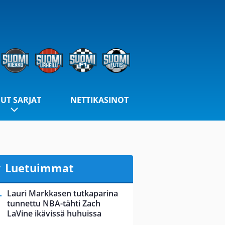
UT SARJAT
NETTIKASINOT
Luetuimmat
Lauri Markkasen tutkaparina
tunnettu NBA-tähti Zach
LaVine ikävissä huhuissa