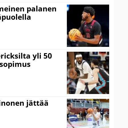
imeinen palanen
äpuolella
icksilta yli 50
 sopimus
inonen jättää