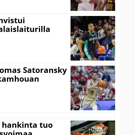
vistui
laislaiturilla
Tomas Satoransky
Nkamhouan
 hankinta tuo
usvoimaa