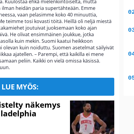
. Kuulostaa ehkä mielenkiintoiselta, mutta
ia ilman heidän paria supertähteään. Emme
heessa, vaan pelasimme koko 40 minuuttia,
Me teimme tosi kovasti töitä. Heillä oli neljä miestä
 takamiehet joutuivat juoksemaan koko ajan
päivä. He olivat ensimmäinen joukkue, jotka
 tasolla kuin mekin. Suomi kaatui heikkoon
untui olevan kuin noiduttu. Suomen asetelmat säilyivät
kkaa ajatellen. – Parempi, että kaikilla ei mene
samaan peliin. Kaikki on vielä omissa käsissä.
uun.
LUE MYÖS:
iistelty näkemys
ladelphia