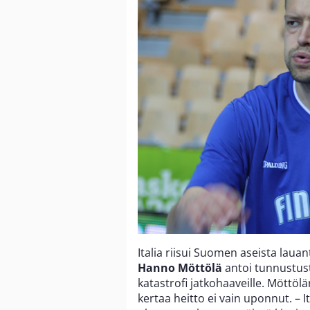
Italia riisui Suomen aseista laua
Hanno Möttölä
antoi tunnustusta
katastrofi jatkohaaveille. Möttöl
kertaa heitto ei vain uponnut. – I