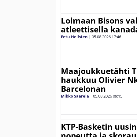
Loimaan Bisons vah
atleettisella kanada
Eetu Hellsten
|
05.08.2026
17:46
Maajoukkuetähti 
haukkuu Olivier 
Barcelonan
Mikko Saarela
|
05.08.2026
09:15
KTP-Basketin uusin
nopeutta ja skora