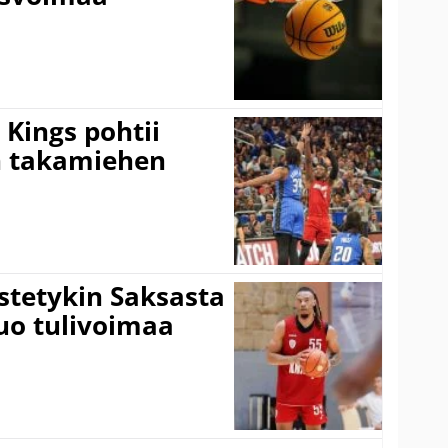
Kings pohtii
 takamiehen
istetykin Saksasta
tuo tulivoimaa