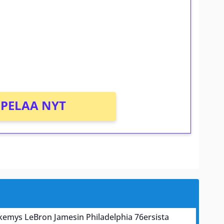
osta Tuohi 1000 -peliin (arvo 0,20€ per
PELAA NYT
näkemys LeBron Jamesin Philadelphia 76ersista