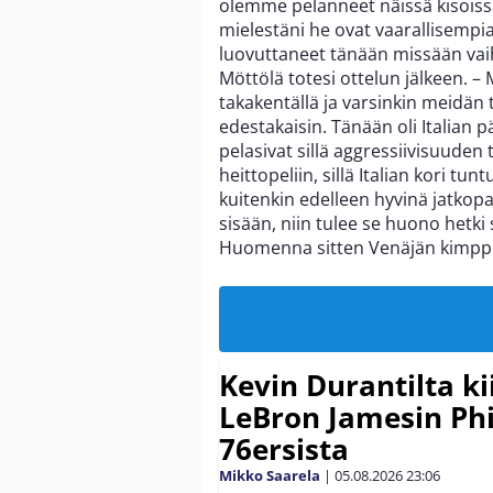
olemme pelanneet näissä kisoissa
mielestäni he ovat vaarallisemp
luovuttaneet tänään missään vai
Möttölä totesi ottelun jälkeen. – 
takakentällä ja varsinkin meidän
edestakaisin. Tänään oli Italian 
pelasivat sillä aggressiivisuuden
heittopeliin, sillä Italian kori t
kuitenkin edelleen hyvinä jatkopai
sisään, niin tulee se huono hetki 
Huomenna sitten Venäjän kimpp
Kevin Durantilta k
LeBron Jamesin Phi
76ersista
Mikko Saarela
|
05.08.2026
23:06