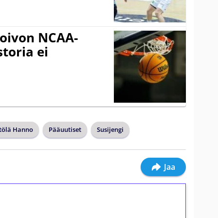
oivon NCAA-
storia ei
tölä Hanno
Pääuutiset
Susijengi
Jaa
ilmaiskierroksia ilman