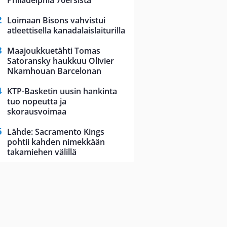
Philadelphia 76ersista
Loimaan Bisons vahvistui
atleettisella kanadalaislaiturilla
Maajoukkuetähti Tomas
Satoransky haukkuu Olivier
Nkamhouan Barcelonan
KTP-Basketin uusin hankinta
tuo nopeutta ja
skorausvoimaa
Lähde: Sacramento Kings
pohtii kahden nimekkään
takamiehen välillä