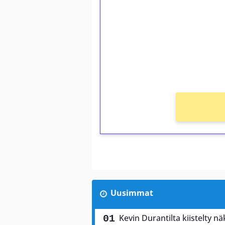
Talleta 1€
Saat heti 50 ilmaiskierr
kierros)!
Ei kierrätysvaatimusta!
Uusimmat
Kevin Durantilta kiistelty 