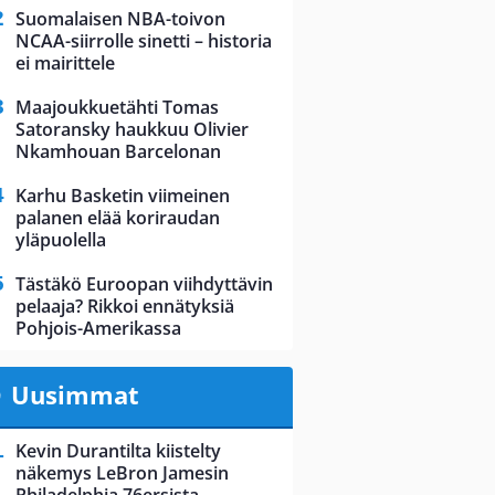
Suomalaisen NBA-toivon
NCAA-siirrolle sinetti – historia
ei mairittele
Maajoukkuetähti Tomas
Satoransky haukkuu Olivier
Nkamhouan Barcelonan
Karhu Basketin viimeinen
palanen elää koriraudan
yläpuolella
Tästäkö Euroopan viihdyttävin
pelaaja? Rikkoi ennätyksiä
Pohjois-Amerikassa
Uusimmat
Kevin Durantilta kiistelty
näkemys LeBron Jamesin