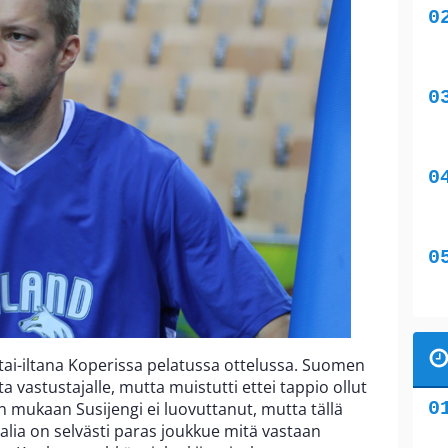
ntai-iltana Koperissa pelatussa ottelussa. Suomen
 vastustajalle, mutta muistutti ettei tappio ollut
än mukaan Susijengi ei luovuttanut, mutta tällä
talia on selvästi paras joukkue mitä vastaan