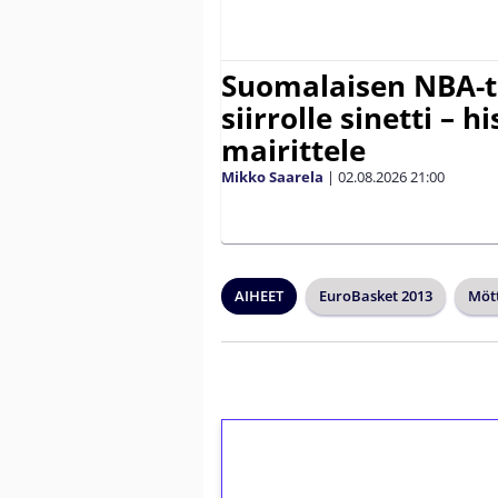
Suomalaisen NBA-t
siirrolle sinetti – hi
mairittele
Mikko Saarela
|
02.08.2026
21:00
AIHEET
EuroBasket 2013
Möt
1€ = 10€ arvosta 
kierrätystä!