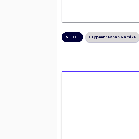
AIHEET
Lappeenrannan Namika
1€ = 10€ arvosta 
kierrätystä!
Talleta 1€
Saat heti 50 ilmaiskierr
kierros)!
Ei kierrätysvaatimusta!