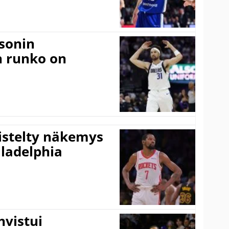
sonin
n runko on
iistelty näkemys
ladelphia
vistui