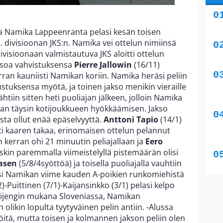
va Namika Lappeenranta pelasi kesän toisen
 divisioonan JKS:n. Namika vei ottelun nimiinsä
divisioonaan valmistautuva JKS aloitti ottelun
aksoa vahvistuksensa
Pierre Jallowin
(16/11)
an kauniisti Namikan koriin. Namika heräsi peliin
lustuksensa myötä, ja toinen jakso menikin vieraille
tiin sitten heti puoliajan jälkeen, jolloin Namika
aan täysin kotijoukkueen hyökkäämisen. Jakso
asta ollut enää epäselvyyttä.
Anttoni Tapio
(14/1)
sti kaaren takaa, erinomaisen ottelun pelannut
in kerran ohi 21 minuutin peliajallaan ja
Eero
joskin paremmalla viimeistelyllä pistemäärän olisi
asen
(5/8/4syöttöä) ja toisella puoliajalla vauhtiin
ksi Namikan viime kauden A-poikien runkomiehistä
)-Puittinen (7/1)-Kaijansinkko (3/1) pelasi kelpo
sijengin mukana Sloveniassa, Namikan
n olikin lopulta tyytyväinen pelin antiin. -Alussa
itä, mutta toisen ja kolmannen jakson peliin olen