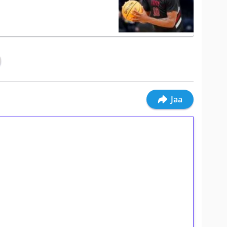
Jaa
ilmaiskierroksia ilman
osta Tuohi 1000 -peliin (arvo 0,20€ per