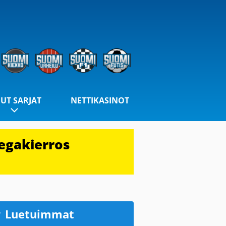
UT SARJAT
NETTIKASINOT
egakierros
Luetuimmat