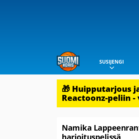
SUSIJENGI
🎁 Huipputarjous 
Reactoonz-peliin - 
Namika Lappeenrant
harjoituspelissä