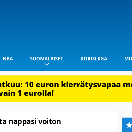
NBA
SUOMALAISET
KORISLIIGA
MU
jatkuu: 10 euron kierrätysvapaa m
vain 1 eurolla!
a nappasi voiton