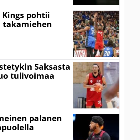
Kings pohtii
 takamiehen
istetykin Saksasta
tuo tulivoimaa
imeinen palanen
äpuolella