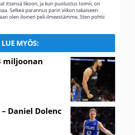
ivat itsensä likoon, ja kun puolustus toimii, on
a. Selkeä parannus parin viikon takaiseen
aan olen iloinen peli-ilmeestämme, Sten pohtii
LUE MYÖS:
3 miljoonan
 – Daniel Dolenc