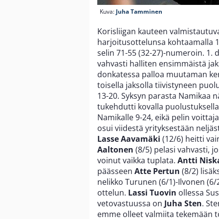
Kuva:
Juha Tamminen
Korisliigan kauteen valmistautu
harjoitusottelunsa kohtaamalla 1.
selin 71-55 (32-27)-numeroin. 1. 
vahvasti halliten ensimmäistä j
donkatessa palloa muutaman kerr
toisella jaksolla tiivistyneen puo
13-20. Syksyn parasta Namikaa näh
tukehdutti kovalla puolustuksell
Namikalle 9-24, eikä pelin voittaj
osui viidestä yrityksestään neljä
Lasse Aavamäki
(12/6) heitti va
Aaltonen
(8/5) pelasi vahvasti, 
voinut vaikka tuplata.
Antti Nisk
päässeen
Atte Pertun
(8/2) lisä
nelikko Turunen (6/1)-Ilvonen (6/2
ottelun.
Lassi Tuovin
ollessa Su
vetovastuussa on
Juha Sten
. Ste
emme olleet valmiita tekemään tö