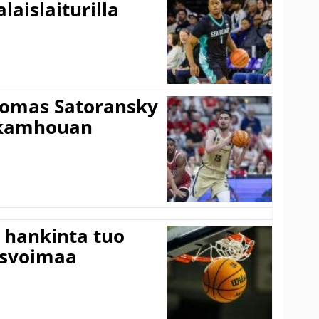
laislaiturilla
Tomas Satoransky
Nkamhouan
 hankinta tuo
usvoimaa