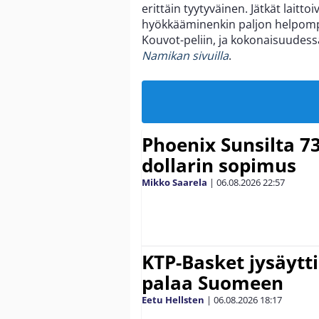
erittäin tyytyväinen. Jätkät laitto
hyökkääminenkin paljon helpompa
Kouvot-peliin, ja kokonaisuudess
Namikan sivuilla
.
Phoenix Sunsilta 7
dollarin sopimus
Mikko Saarela
|
06.08.2026
22:57
KTP-Basket jysäytti
palaa Suomeen
Eetu Hellsten
|
06.08.2026
18:17