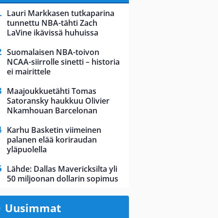
Lauri Markkasen tutkaparina
tunnettu NBA-tähti Zach
LaVine ikävissä huhuissa
Suomalaisen NBA-toivon
NCAA-siirrolle sinetti – historia
ei mairittele
Maajoukkuetähti Tomas
Satoransky haukkuu Olivier
Nkamhouan Barcelonan
Karhu Basketin viimeinen
palanen elää koriraudan
yläpuolella
Lähde: Dallas Mavericksilta yli
50 miljoonan dollarin sopimus
Uusimmat