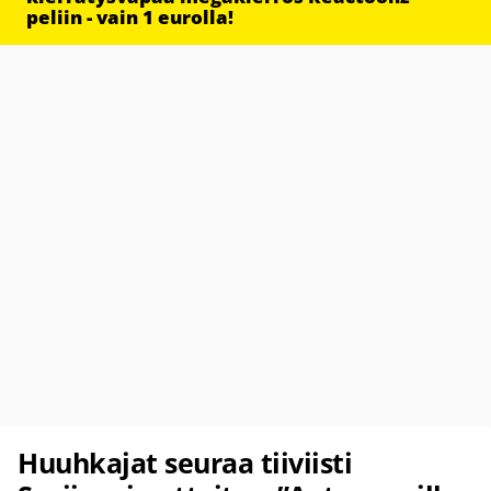
peliin - vain 1 eurolla!
Huuhkajat seuraa tiiviisti