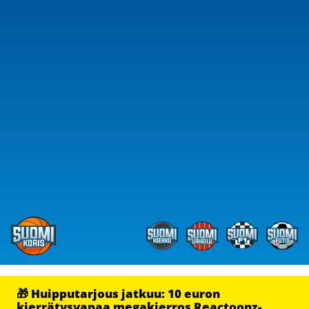
🎁 Huipputarjous jatkuu: 10 euron
kierrätysvapaa megakierros Reactoonz-