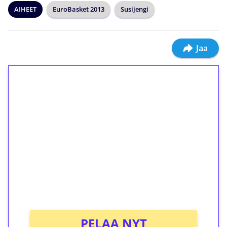
AIHEET
EuroBasket 2013
Susijengi
Jaa
1€ = 10€ arvosta
ilmaiskierroksia ilman
kierrätystä!
Talleta 1€
Saat heti 50 ilmaiskierrosta Tuohi 1000 -
peliin (arvo 0,20€ per kierros)!
Ei kierrätysvaatimusta!
PELAA NYT