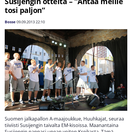
Susijengin otteita – ”Antaa meille
tosi paljon”
Bosse
09.09.2013
22:10
Suomen jalkapallon A-maajoukkue, Huuhkajat, seuraa
tiiviisti Susijengin taivalta EM-kisoissa. Maanantaina
Susijengin nappasi upean voiton Kreikasta. Tämä