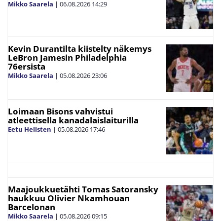
Mikko Saarela
|
06.08.2026
14:29
Kevin Durantilta kiistelty näkemys
LeBron Jamesin Philadelphia
76ersista
Mikko Saarela
|
05.08.2026
23:06
Loimaan Bisons vahvistui
atleettisella kanadalaislaiturilla
Eetu Hellsten
|
05.08.2026
17:46
Maajoukkuetähti Tomas Satoransky
haukkuu Olivier Nkamhouan
Barcelonan
Mikko Saarela
|
05.08.2026
09:15