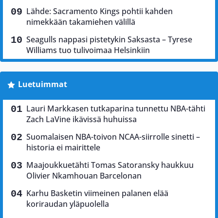
Lähde: Sacramento Kings pohtii kahden
nimekkään takamiehen välillä
Seagulls nappasi pistetykin Saksasta – Tyrese
Williams tuo tulivoimaa Helsinkiin
Luetuimmat
Lauri Markkasen tutkaparina tunnettu NBA-tähti
Zach LaVine ikävissä huhuissa
Suomalaisen NBA-toivon NCAA-siirrolle sinetti –
historia ei mairittele
Maajoukkuetähti Tomas Satoransky haukkuu
Olivier Nkamhouan Barcelonan
Karhu Basketin viimeinen palanen elää
koriraudan yläpuolella