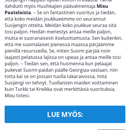
ilahdutti myös Huuhkajien päävalmentaja
Mixu
Paatelaista
. – Se on fantastinen suoritus ja tiedän,
että koko meidän joukkueemme on seurannut
Susijengin otteita. Meidän koko joukkue seuraa sitä
tosi paljon. Heidän menestys antaa meille paljon,
mutta ei suoranaisesti itseluottamusta. Sen kuitenkin,
että me suomalaiset pienessä maassa pärjäämme
pienillä resursseilla. Se, miten Suomi pärjää noin
laajasti pelatussa lajissa on upeaa ja antaa meille tosi
paljon. – Tiedän sen, että huomenna kun pelaajat
pukevat Suomi-paidan päälle Georgiaa vastaan, niin
totta kai se on jossain tuolla takaraivossa, mitä
Susijengi on tehnyt. Tuollaisten maiden voittaminen
kuin Turkki tai Kreikka ovat merkittäviä suorituksia,
Mixu totesi.
LUE MYÖS: