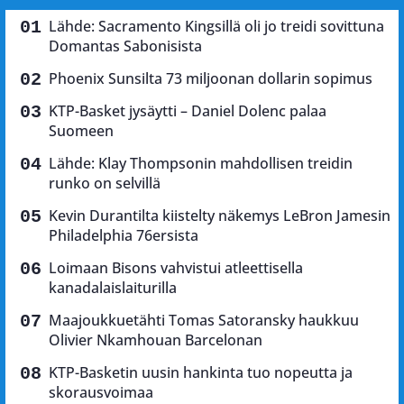
Lähde: Sacramento Kingsillä oli jo treidi sovittuna
Domantas Sabonisista
Phoenix Sunsilta 73 miljoonan dollarin sopimus
KTP-Basket jysäytti – Daniel Dolenc palaa
Suomeen
Lähde: Klay Thompsonin mahdollisen treidin
runko on selvillä
Kevin Durantilta kiistelty näkemys LeBron Jamesin
Philadelphia 76ersista
Loimaan Bisons vahvistui atleettisella
kanadalaislaiturilla
Maajoukkuetähti Tomas Satoransky haukkuu
Olivier Nkamhouan Barcelonan
KTP-Basketin uusin hankinta tuo nopeutta ja
skorausvoimaa