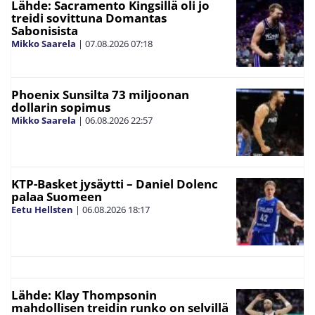
Lähde: Sacramento Kingsillä oli jo
treidi sovittuna Domantas
Sabonisista
Mikko Saarela
|
07.08.2026
07:18
Phoenix Sunsilta 73 miljoonan
dollarin sopimus
Mikko Saarela
|
06.08.2026
22:57
KTP-Basket jysäytti – Daniel Dolenc
palaa Suomeen
Eetu Hellsten
|
06.08.2026
18:17
Lähde: Klay Thompsonin
mahdollisen treidin runko on selvillä