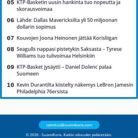
KTP-Basketin uusin hankinta tuo nopeutta ja
skorausvoimaa
Lähde: Dallas Mavericksilta yli 50 miljoonan
dollarin sopimus
Kouvojen Joona Heinonen jättää Korisliigan
Seagulls nappasi pistetykin Saksasta – Tyrese
Williams tuo tulivoimaa Helsinkiin
KTP-Basket jysäytti – Daniel Dolenc palaa
Suomeen
Kevin Durantilta kiistelty näkemys LeBron Jamesin
Philadelphia 76ersista
toimitus@suomikoris.com
© 2026 - SuomiKoris. Kaikki oikeudet pidätetään.