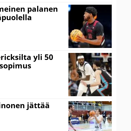
imeinen palanen
äpuolella
icksilta yli 50
 sopimus
inonen jättää