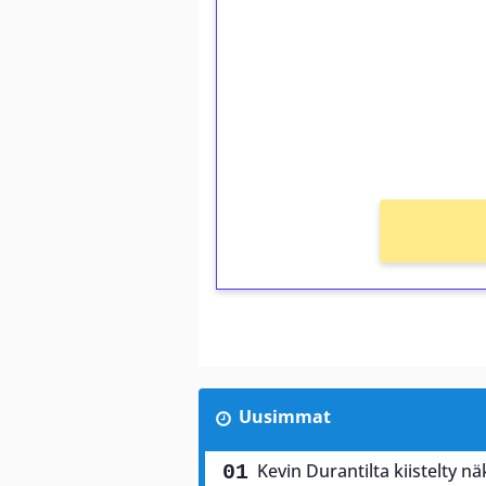
Talleta 1€
Saat heti 50 ilmaiskierr
kierros)!
Ei kierrätysvaatimusta!
Uusimmat
Kevin Durantilta kiistelty 