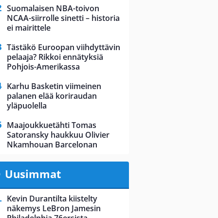
Suomalaisen NBA-toivon
NCAA-siirrolle sinetti – historia
ei mairittele
Tästäkö Euroopan viihdyttävin
pelaaja? Rikkoi ennätyksiä
Pohjois-Amerikassa
Karhu Basketin viimeinen
palanen elää koriraudan
yläpuolella
Maajoukkuetähti Tomas
Satoransky haukkuu Olivier
Nkamhouan Barcelonan
Uusimmat
Kevin Durantilta kiistelty
näkemys LeBron Jamesin