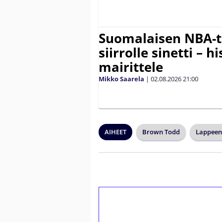
Suomalaisen NBA-t
siirrolle sinetti – hi
mairittele
Mikko Saarela
|
02.08.2026
21:00
AIHEET
Brown Todd
Lappeen
1€ = 10€ arvosta 
kierrätystä!