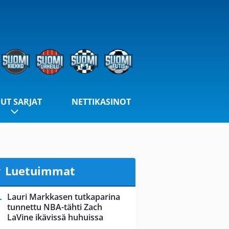
UT SARJAT
NETTIKASINOT
Luetuimmat
Lauri Markkasen tutkaparina
tunnettu NBA-tähti Zach
LaVine ikävissä huhuissa