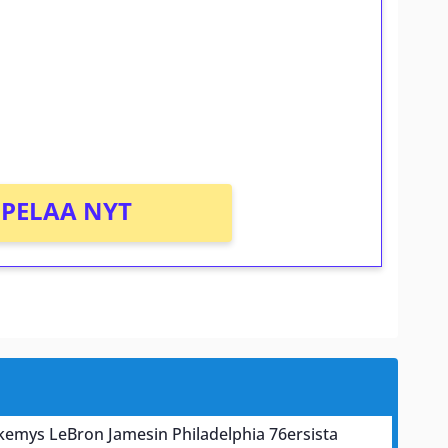
osta Tuohi 1000 -peliin (arvo 0,20€ per
PELAA NYT
näkemys LeBron Jamesin Philadelphia 76ersista