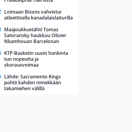
Philadelphia 76ersista
Loimaan Bisons vahvistui
atleettisella kanadalaislaiturilla
Maajoukkuetähti Tomas
Satoransky haukkuu Olivier
Nkamhouan Barcelonan
KTP-Basketin uusin hankinta
tuo nopeutta ja
skorausvoimaa
Lähde: Sacramento Kings
pohtii kahden nimekkään
takamiehen välillä