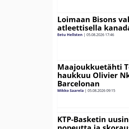
Loimaan Bisons vah
atleettisella kanada
Eetu Hellsten
|
05.08.2026
17:46
Maajoukkuetähti 
haukkuu Olivier 
Barcelonan
Mikko Saarela
|
05.08.2026
09:15
KTP-Basketin uusin
nopeutta ja skora