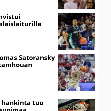
vistui
laislaiturilla
Tomas Satoransky
Nkamhouan
 hankinta tuo
usvoimaa