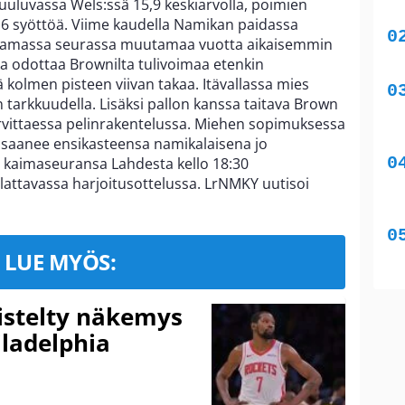
 kuuluvassa Wels:ssä 15,9 keskiarvolla, poimien
2,6 syöttöä. Viime kaudella Namikan paidassa
samassa seurassa muutamaa vuotta aikaisemmin
ka odottaa Brownilta tulivoimaa etenkin
 kolmen pisteen viivan takaa. Itävallassa mies
 tarkkuudella. Lisäksi pallon kanssa taitava Brown
vittaessa pelinrakentelussa. Miehen sopimuksessa
 saanee ensikasteensa namikalaisena jo
 kaimaseuransa Lahdesta kello 18:30
attavassa harjoitusottelussa. LrNMKY uutisoi
LUE MYÖS:
iistelty näkemys
ladelphia