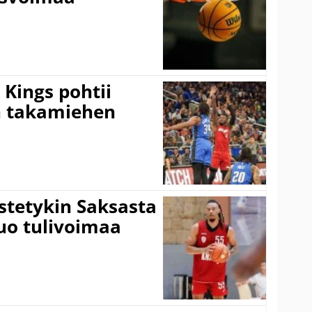
Kings pohtii
 takamiehen
istetykin Saksasta
tuo tulivoimaa