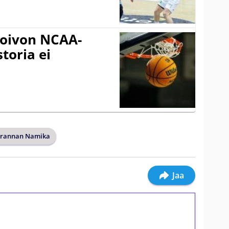
oivon NCAA-
storia ei
rannan Namika
Jaa
ilmaiskierroksia ilman