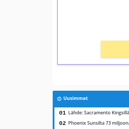
Talleta 1€
Saat heti 50 ilmaiskierr
kierros)!
Ei kierrätysvaatimusta!
Uusimmat
Lähde: Sacramento Kingsillä
Phoenix Sunsilta 73 miljoon