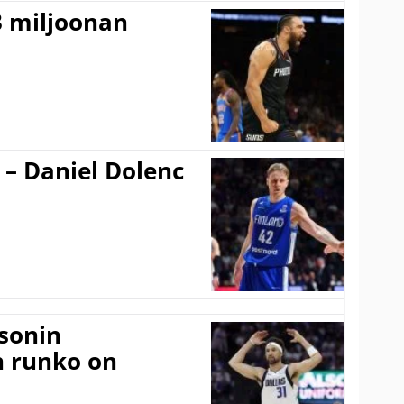
3 miljoonan
 – Daniel Dolenc
sonin
n runko on