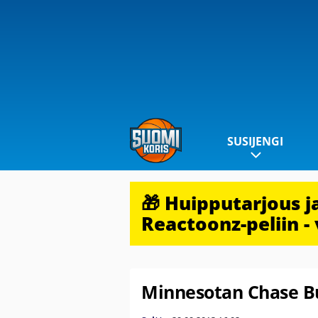
SUSIJENGI
🎁 Huipputarjous 
Reactoonz-peliin - 
Minnesotan Chase Bu