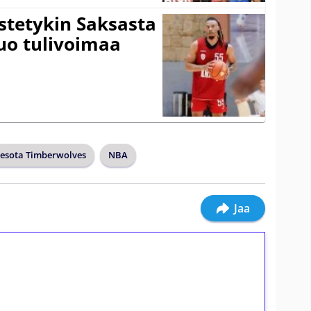
istetykin Saksasta
tuo tulivoimaa
esota Timberwolves
NBA
Jaa
ilmaiskierroksia ilman