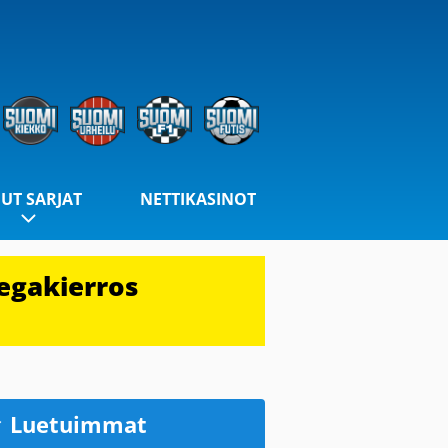
UT SARJAT
NETTIKASINOT
egakierros
Luetuimmat