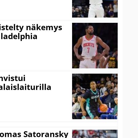
iistelty näkemys
ladelphia
vistui
laislaiturilla
Tomas Satoransky