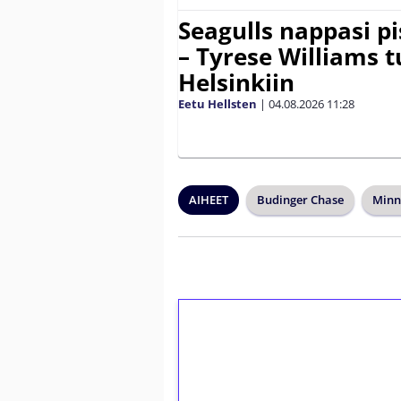
Seagulls nappasi p
– Tyrese Williams 
Helsinkiin
Eetu Hellsten
|
04.08.2026
11:28
AIHEET
Budinger Chase
Minn
1€ = 10€ arvosta 
kierrätystä!