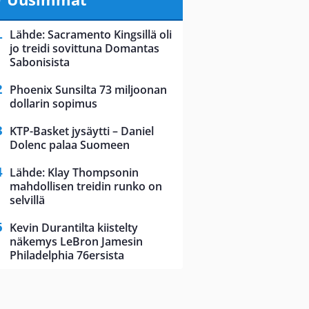
Lähde: Sacramento Kingsillä oli
jo treidi sovittuna Domantas
Sabonisista
Phoenix Sunsilta 73 miljoonan
dollarin sopimus
KTP-Basket jysäytti – Daniel
Dolenc palaa Suomeen
Lähde: Klay Thompsonin
mahdollisen treidin runko on
selvillä
Kevin Durantilta kiistelty
näkemys LeBron Jamesin
Philadelphia 76ersista