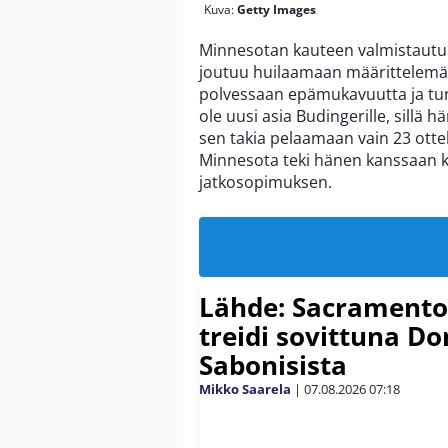
Kuva:
Getty Images
Minnesotan kauteen valmistautu
joutuu huilaamaan määrittelemät
polvessaan epämukavuutta ja turv
ole uusi asia Budingerille, sillä h
sen takia pelaamaan vain 23 ott
Minnesota teki hänen kanssaan k
jatkosopimuksen.
Lähde: Sacramento K
treidi sovittuna D
Sabonisista
Mikko Saarela
|
07.08.2026
07:18