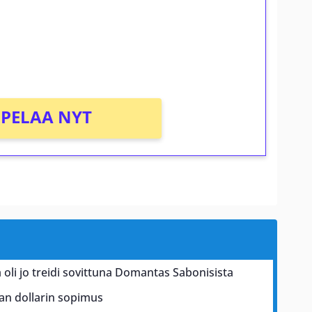
osta Tuohi 1000 -peliin (arvo 0,20€ per
PELAA NYT
 oli jo treidi sovittuna Domantas Sabonisista
an dollarin sopimus