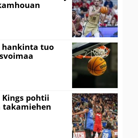
Nkamhouan
 hankinta tuo
usvoimaa
Kings pohtii
 takamiehen