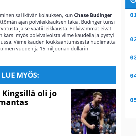
minen sai ikävän kolauksen, kun
Chase Budinger
tömän ajan polvileikkauksen takia. Budinger tunsi
otusta ja se vaatii leikkausta. Polvivammat eivät
än kärsi myös polvivaivoista viime kaudella ja pystyi
elussa. Viime kauden loukkaantumisesta huolimatta
olmen vuoden ja 15 miljoonan dollarin
LUE MYÖS:
ingsillä oli jo
omantas