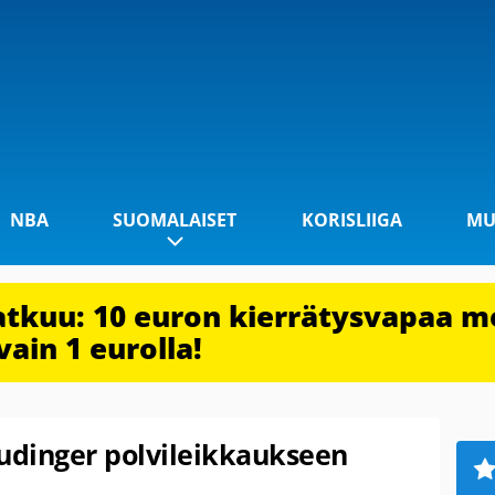
NBA
SUOMALAISET
KORISLIIGA
MU
jatkuu: 10 euron kierrätysvapaa m
vain 1 eurolla!
dinger polvileikkaukseen