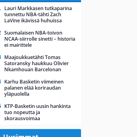
Lauri Markkasen tutkaparina
tunnettu NBA-tähti Zach
LaVine ikävissä huhuissa
Suomalaisen NBA-toivon
NCAA-siirrolle sinetti – historia
ei mairittele
Maajoukkuetähti Tomas
Satoransky haukkuu Olivier
Nkamhouan Barcelonan
Karhu Basketin viimeinen
palanen elää koriraudan
yläpuolella
KTP-Basketin uusin hankinta
tuo nopeutta ja
skorausvoimaa
Uusimmat