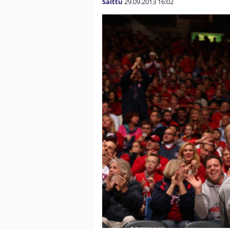
Salttu
29.09.2013
16:02