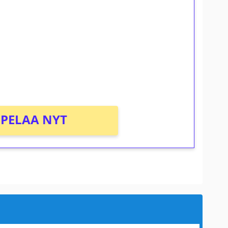
osta Tuohi 1000 -peliin (arvo 0,20€ per
PELAA NYT