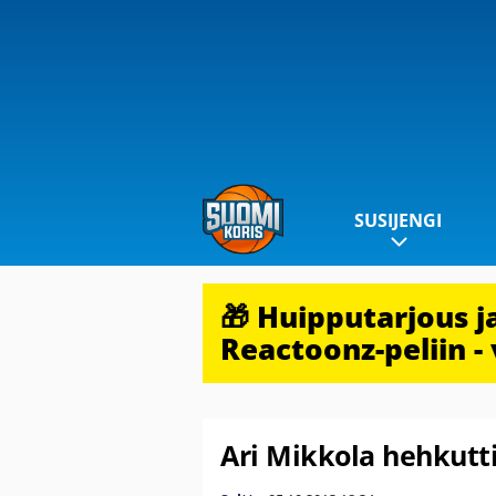
SUSIJENGI
🎁 Huipputarjous 
Reactoonz-peliin - 
Ari Mikkola hehkutti