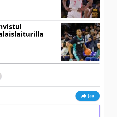
vistui
laislaiturilla
Jaa
ilmaiskierroksia ilman