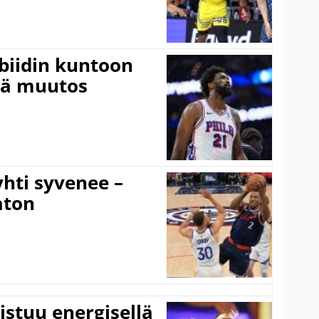
mbiidin kuntoon
vä muutos
hti syvenee –
aton
istuu energisellä