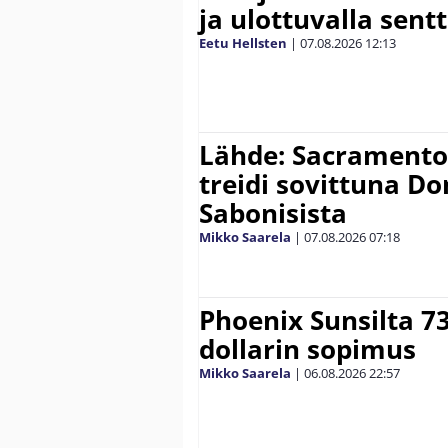
ja ulottuvalla sentt
Eetu Hellsten
|
07.08.2026
12:13
Lähde: Sacramento K
treidi sovittuna D
Sabonisista
Mikko Saarela
|
07.08.2026
07:18
Phoenix Sunsilta 7
dollarin sopimus
Mikko Saarela
|
06.08.2026
22:57