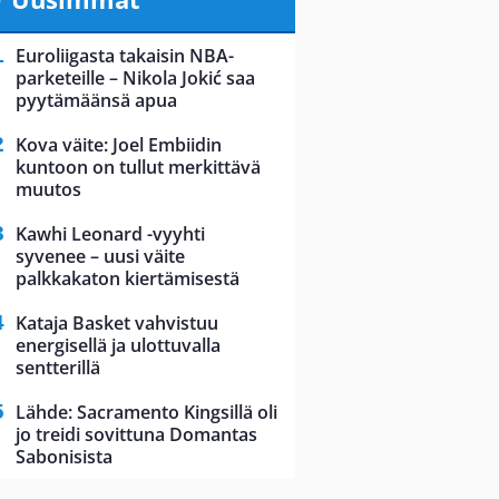
Euroliigasta takaisin NBA-
parketeille – Nikola Jokić saa
pyytämäänsä apua
Kova väite: Joel Embiidin
kuntoon on tullut merkittävä
muutos
Kawhi Leonard -vyyhti
syvenee – uusi väite
palkkakaton kiertämisestä
Kataja Basket vahvistuu
energisellä ja ulottuvalla
sentterillä
Lähde: Sacramento Kingsillä oli
jo treidi sovittuna Domantas
Sabonisista