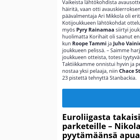
Vaikeista lähtökohdista avausott
häiritä, vaan otti avauskierrokse
päävalmentaja Ari Mikkola oli eri
Kotijoukkueen lähtökohdat ottelu
myös
Pyry Rainamaa
siirtyi jou
huolimatta Korihait oli saanut en
kun
Roope Tammi
ja
Juho Vaini
joukkueen pelissä. – Saimme harjo
joukkueen otteista, totesi tyytyv
Taktiikkamme onnistui hyvin ja pe
nostaa yksi pelaaja, niin
Chace S
23 pistettä tehnyttä Stanbackia.
Euroliigasta takais
parketeille – Nikola
pyytämäänsä apua