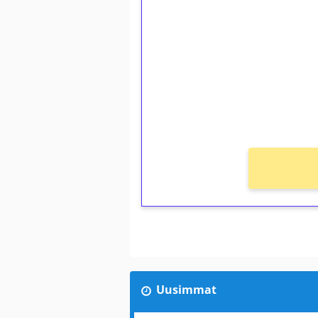
kierrätystä!
Talleta 1€
Saat heti 50 ilmaiskierr
kierros)!
Ei kierrätysvaatimusta!
Uusimmat