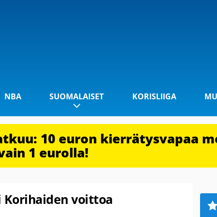
NBA
SUOMALAISET
KORISLIIGA
MU
jatkuu: 10 euron kierrätysvapaa m
vain 1 eurolla!
 Korihaiden voittoa