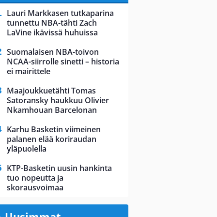
Lauri Markkasen tutkaparina
tunnettu NBA-tähti Zach
LaVine ikävissä huhuissa
Suomalaisen NBA-toivon
NCAA-siirrolle sinetti – historia
ei mairittele
Maajoukkuetähti Tomas
Satoransky haukkuu Olivier
Nkamhouan Barcelonan
Karhu Basketin viimeinen
palanen elää koriraudan
yläpuolella
KTP-Basketin uusin hankinta
tuo nopeutta ja
skorausvoimaa
Uusimmat