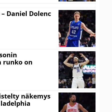
 – Daniel Dolenc
sonin
n runko on
iistelty näkemys
ladelphia