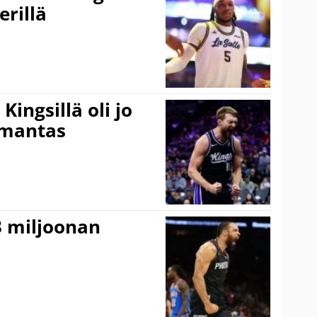
erillä
ingsillä oli jo
omantas
3 miljoonan