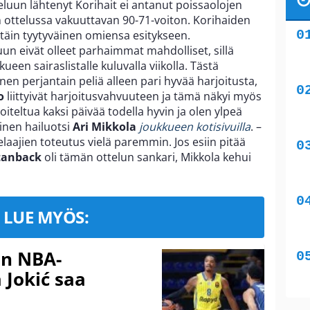
eluun lähtenyt Korihait ei antanut poissaolojen
n ottelussa vakuuttavan 90-71-voiton. Korihaiden
ttäin tyytyväinen omiensa esitykseen.
un eivät olleet parhaimmat mahdolliset, sillä
kkueen sairaslistalle kuluvalla viikolla. Tästä
nen perjantain peliä alleen pari hyvää harjoitusta,
o
liittyivät harjoitusvahvuuteen ja tämä näkyi myös
iteltua kaksi päivää todella hyvin ja olen ylpeä
äinen hailuotsi
Ari Mikkola
joukkueen kotisivuilla
. –
laajien toteutus vielä paremmin. Jos esiin pitää
tanback
oli tämän ottelun sankari, Mikkola kehui
LUE MYÖS:
in NBA-
 Jokić saa