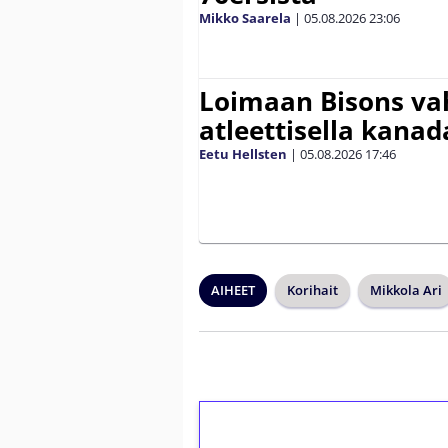
Mikko Saarela
|
05.08.2026
23:06
Loimaan Bisons vah
atleettisella kanada
Eetu Hellsten
|
05.08.2026
17:46
AIHEET
Korihait
Mikkola Ari
1€ = 10€ arvosta 