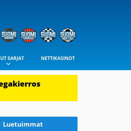
UT SARJAT
NETTIKASINOT
egakierros
Luetuimmat