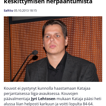
keskittymisen herpaantumista
Salttu
05.10.2013
18:15
Kouvot ei pystynyt kunnolla haastamaan Katajaa
perjantaisessa liiga-avauksessa. Kouvojen
päävalmentaja
Jyri Lehtosen
mukaan Kataja pääsi heti
alussa liian helposti karkuun ja voitti lopulta 84-64.