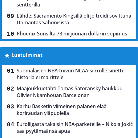
sentterillä
Lähde: Sacramento Kingsillä oli jo treidi sovittuna
Domantas Sabonisista
Phoenix Sunsilta 73 miljoonan dollarin sopimus
Luetuimmat
Suomalaisen NBA-toivon NCAA-siirrolle sinetti –
historia ei mairittele
Maajoukkuetähti Tomas Satoransky haukkuu
Olivier Nkamhouan Barcelonan
Karhu Basketin viimeinen palanen elää
koriraudan yläpuolella
Euroliigasta takaisin NBA-parketeille – Nikola Jokić
saa pyytämäänsä apua