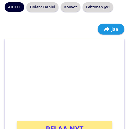
AIHEET
Dolenc Daniel
Kouvot
Lehtonen Jyri
Jaa
1€ = 10€ arvosta
ilmaiskierroksia ilman
kierrätystä!
Talleta 1€
Saat heti 50 ilmaiskierrosta Tuohi 1000 -
peliin (arvo 0,20€ per kierros)!
Ei kierrätysvaatimusta!
PELAA NYT