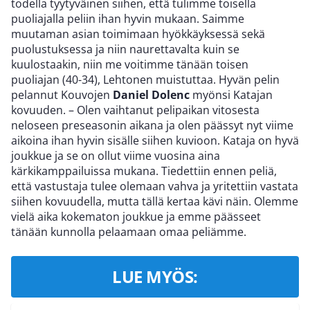
todella tyytyväinen siihen, että tulimme toisella
puoliajalla peliin ihan hyvin mukaan. Saimme
muutaman asian toimimaan hyökkäyksessä sekä
puolustuksessa ja niin naurettavalta kuin se
kuulostaakin, niin me voitimme tänään toisen
puoliajan (40-34), Lehtonen muistuttaa. Hyvän pelin
pelannut Kouvojen
Daniel Dolenc
myönsi Katajan
kovuuden. – Olen vaihtanut pelipaikan vitosesta
neloseen preseasonin aikana ja olen päässyt nyt viime
aikoina ihan hyvin sisälle siihen kuvioon. Kataja on hyvä
joukkue ja se on ollut viime vuosina aina
kärkikamppailuissa mukana. Tiedettiin ennen peliä,
että vastustaja tulee olemaan vahva ja yritettiin vastata
siihen kovuudella, mutta tällä kertaa kävi näin. Olemme
vielä aika kokematon joukkue ja emme päässeet
tänään kunnolla pelaamaan omaa peliämme.
LUE MYÖS: