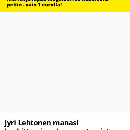
peliin - vain 1 eurolla!
Jyri Lehtonen manasi