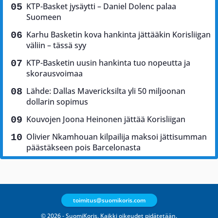
KTP-Basket jysäytti – Daniel Dolenc palaa
Suomeen
Karhu Basketin kova hankinta jättääkin Korisliigan
väliin – tässä syy
KTP-Basketin uusin hankinta tuo nopeutta ja
skorausvoimaa
Lähde: Dallas Mavericksilta yli 50 miljoonan
dollarin sopimus
Kouvojen Joona Heinonen jättää Korisliigan
Olivier Nkamhouan kilpailija maksoi jättisumman
päästäkseen pois Barcelonasta
toimitus@suomikoris.com
© 2026 - SuomiKoris. Kaikki oikeudet pidätetään.