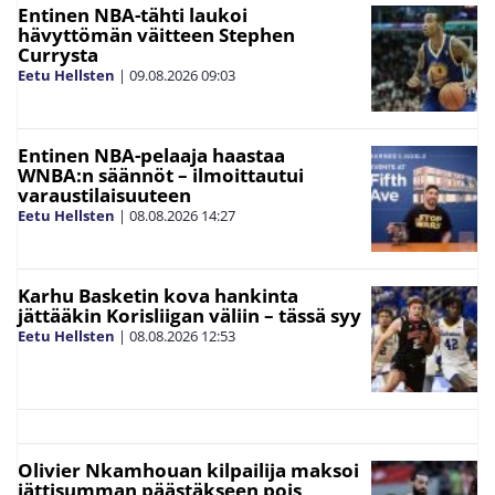
Entinen NBA-tähti laukoi
hävyttömän väitteen Stephen
Currysta
Eetu Hellsten
|
09.08.2026
09:03
Entinen NBA-pelaaja haastaa
WNBA:n säännöt – ilmoittautui
varaustilaisuuteen
Eetu Hellsten
|
08.08.2026
14:27
Karhu Basketin kova hankinta
jättääkin Korisliigan väliin – tässä syy
Eetu Hellsten
|
08.08.2026
12:53
Olivier Nkamhouan kilpailija maksoi
jättisumman päästäkseen pois