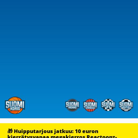
🎁 Huipputarjous jatkuu: 10 euron
kierrätysvapaa megakierros Reactoonz-