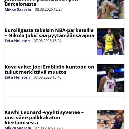
Barcelonasta
Mikko Saarela
|
08.08.2026
12:27
Euroliigasta takaisin NBA-parketeille
– Nikola Jokić saa pyytämäänsä apua
Eetu Hellsten
|
07.08.2026
16:24
Kova väite: Joel Embiidin kuntoon on
tullut merkittävä muutos
Eetu Hellsten
|
07.08.2026
15:40
Kawhi Leonard -vyyhti syvenee –
uusi väite palkkakaton
kiertämisestä
Mikko Saarela
|
07.08.2026
13:26