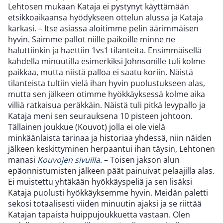
Lehtosen mukaan Kataja ei pystynyt käyttämään
etsikkoaikaansa hyödykseen ottelun alussa ja Kataja
karkasi. – Itse asiassa aloitimme pelin äärimmäisen
hyvin. Saimme pallot niille paikoille minne ne
haluttiinkin ja haettiin 1vs1 tilanteita. Ensimmäisellä
kahdella minuutilla esimerkiksi Johnsonille tuli kolme
paikkaa, mutta niistä palloa ei saatu koriin. Näistä
tilanteista tultiin vielä ihan hyvin puolustukseen alas,
mutta sen jälkeen otimme hyökkäyksessä kolme aika
villiä ratkaisua peräkkäin. Näistä tuli pitkä levypallo ja
Kataja meni sen seurauksena 10 pisteen johtoon.
Tällainen joukkue (Kouvot) jolla ei ole vielä
minkäänlaista tarinaa ja historiaa yhdessä, niin näiden
jälkeen keskittyminen herpaantui ihan täysin, Lehtonen
manasi
Kouvojen sivuilla
. – Toisen jakson alun
epäonnistumisten jälkeen päät painuivat pelaajilla alas.
Ei muistettu yhtäkään hyökkäyspeliä ja sen lisäksi
Kataja puolusti hyökkäyksemme hyvin. Meidän paletti
sekosi totaalisesti viiden minuutin ajaksi ja se riittää
Katajan tapaista huippujoukkuetta vastaan. Olen