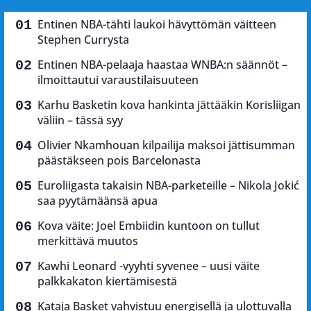
Entinen NBA-tähti laukoi hävyttömän väitteen
Stephen Currysta
Entinen NBA-pelaaja haastaa WNBA:n säännöt –
ilmoittautui varaustilaisuuteen
Karhu Basketin kova hankinta jättääkin Korisliigan
väliin – tässä syy
Olivier Nkamhouan kilpailija maksoi jättisumman
päästäkseen pois Barcelonasta
Euroliigasta takaisin NBA-parketeille – Nikola Jokić
saa pyytämäänsä apua
Kova väite: Joel Embiidin kuntoon on tullut
merkittävä muutos
Kawhi Leonard -vyyhti syvenee – uusi väite
palkkakaton kiertämisestä
Kataja Basket vahvistuu energisellä ja ulottuvalla