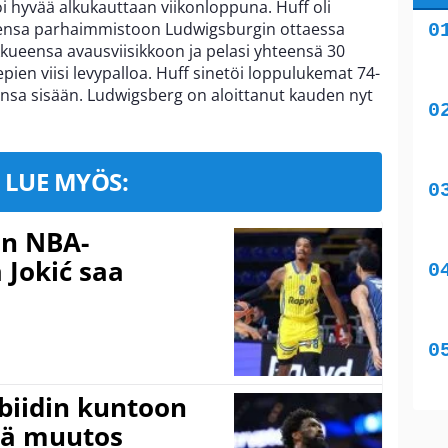
 hyvää alkukauttaan viikonloppuna. Huff oli
eensa parhaimmistoon Ludwigsburgin ottaessa
kkueensa avausviisikkoon ja pelasi yhteensä 30
pien viisi levypalloa. Huff sinetöi loppulukemat 74-
nsa sisään. Ludwigsberg on aloittanut kauden nyt
LUE MYÖS:
in NBA-
 Jokić saa
mbiidin kuntoon
vä muutos