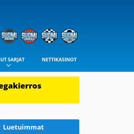
UT SARJAT
NETTIKASINOT
egakierros
Luetuimmat