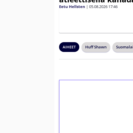
Eetu Hellsten
|
05.08.2026
17:46
AIHEET
Huff Shawn
Suomalai
1€ = 10€ arvosta 
kierrätystä!
Talleta 1€
Saat heti 50 ilmaiskierr
kierros)!