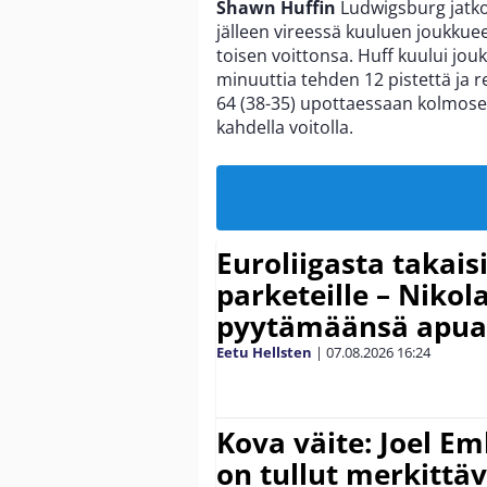
Shawn Huffin
Ludwigsburg jatkoi
jälleen vireessä kuuluen joukku
toisen voittonsa. Huff kuului jou
minuuttia tehden 12 pistettä ja re
64 (38-35) upottaessaan kolmose
kahdella voitolla.
Euroliigasta takais
parketeille – Nikola
pyytämäänsä apua
Eetu Hellsten
|
07.08.2026
16:24
Kova väite: Joel E
on tullut merkittä