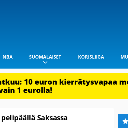
NBA
SUOMALAISET
KORISLIIGA
MU
jatkuu: 10 euron kierrätysvapaa m
vain 1 eurolla!
pelipäällä Saksassa