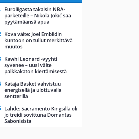
Euroliigasta takaisin NBA-
parketeille – Nikola Jokić saa
pyytämäänsä apua
Kova väite: Joel Embiidin
kuntoon on tullut merkittävä
muutos
Kawhi Leonard -vyyhti
syvenee – uusi väite
palkkakaton kiertämisestä
Kataja Basket vahvistuu
energisellä ja ulottuvalla
sentterillä
Lähde: Sacramento Kingsillä oli
jo treidi sovittuna Domantas
Sabonisista