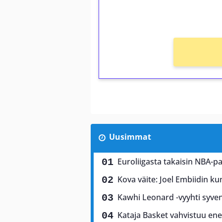
Ei kierrätysvaatimusta!
Uusimmat
Euroliigasta takaisin NBA-p
Kova väite: Joel Embiidin k
Kawhi Leonard -vyyhti syven
Kataja Basket vahvistuu energ