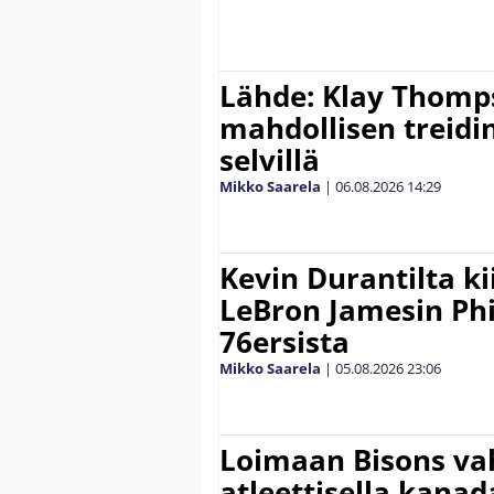
Lähde: Klay Thomp
mahdollisen treidi
selvillä
Mikko Saarela
|
06.08.2026
14:29
Kevin Durantilta k
LeBron Jamesin Phi
76ersista
Mikko Saarela
|
05.08.2026
23:06
Loimaan Bisons vah
atleettisella kanada