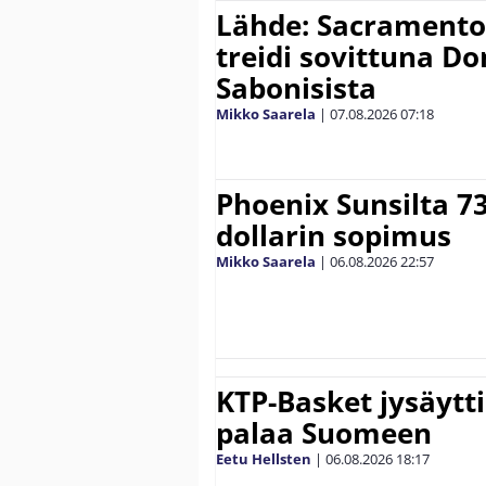
Lähde: Sacramento K
treidi sovittuna D
Sabonisista
Mikko Saarela
|
07.08.2026
07:18
Phoenix Sunsilta 7
dollarin sopimus
Mikko Saarela
|
06.08.2026
22:57
KTP-Basket jysäytti
palaa Suomeen
Eetu Hellsten
|
06.08.2026
18:17