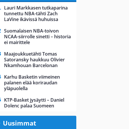
Lauri Markkasen tutkaparina
tunnettu NBA-tähti Zach
LaVine ikävissä huhuissa
Suomalaisen NBA-toivon
NCAA-siirrolle sinetti – historia
ei mairittele
Maajoukkuetähti Tomas
Satoransky haukkuu Olivier
Nkamhouan Barcelonan
Karhu Basketin viimeinen
palanen elää koriraudan
yläpuolella
KTP-Basket jysäytti – Daniel
Dolenc palaa Suomeen
Uusimmat