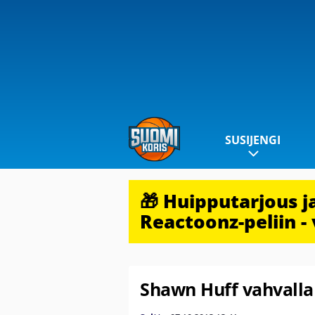
SUSIJENGI
🎁 Huipputarjous 
Reactoonz-peliin - 
Shawn Huff vahvalla 