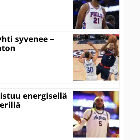
hti syvenee –
aton
istuu energisellä
erillä