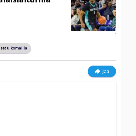
set ulkomailla
Jaa
ilmaiskierroksia ilman
osta Tuohi 1000 -peliin (arvo 0,20€ per