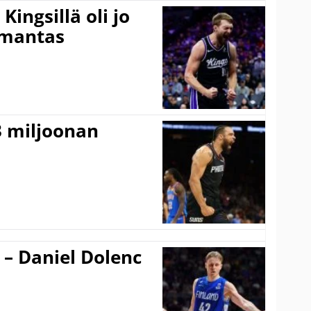
ingsillä oli jo
omantas
3 miljoonan
 – Daniel Dolenc