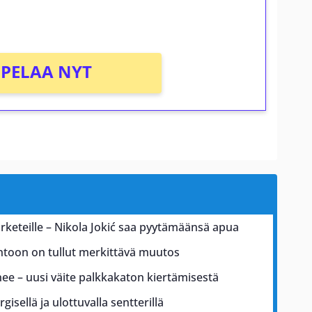
PELAA NYT
arketeille – Nikola Jokić saa pyytämäänsä apua
untoon on tullut merkittävä muutos
ee – uusi väite palkkakaton kiertämisestä
isellä ja ulottuvalla sentterillä