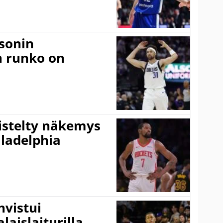
sonin
n runko on
iistelty näkemys
ladelphia
vistui
laislaiturilla