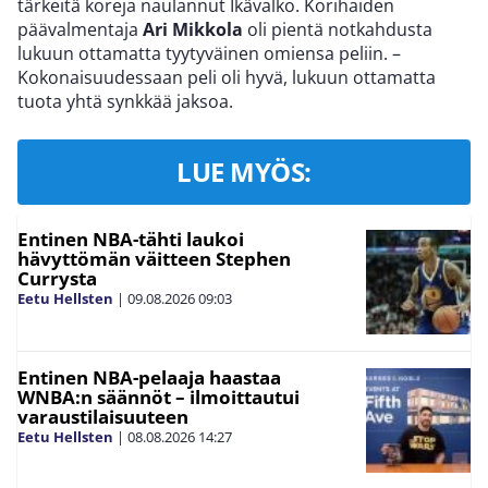
tärkeitä koreja naulannut Ikävalko. Korihaiden
päävalmentaja
Ari Mikkola
oli pientä notkahdusta
lukuun ottamatta tyytyväinen omiensa peliin. –
Kokonaisuudessaan peli oli hyvä, lukuun ottamatta
tuota yhtä synkkää jaksoa.
LUE MYÖS:
Entinen NBA-tähti laukoi
hävyttömän väitteen Stephen
Currysta
Eetu Hellsten
|
09.08.2026
09:03
Entinen NBA-pelaaja haastaa
WNBA:n säännöt – ilmoittautui
varaustilaisuuteen
Eetu Hellsten
|
08.08.2026
14:27