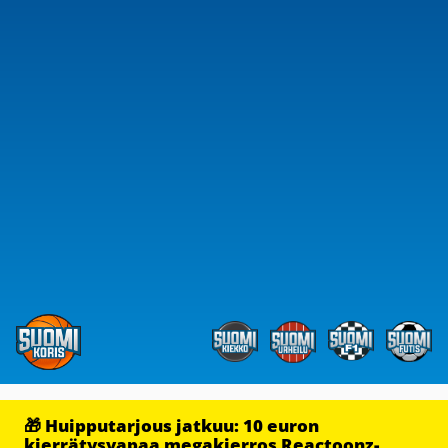
🎁 Huipputarjous jatkuu: 10 euron
kierrätysvapaa megakierros Reactoonz-