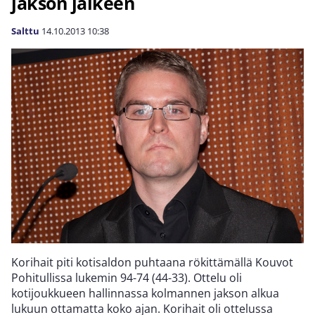
jakson jälkeen
Salttu
14.10.2013
10:38
Korihait piti kotisaldon puhtaana rökittämällä Kouvot
Pohitullissa lukemin 94-74 (44-33). Ottelu oli
kotijoukkueen hallinnassa kolmannen jakson alkua
lukuun ottamatta koko ajan. Korihait oli ottelussa