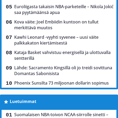
Euroliigasta takaisin NBA-parketeille – Nikola Jokić
saa pyytämäänsä apua
Kova väite: Joel Embiidin kuntoon on tullut
merkittävä muutos
Kawhi Leonard -vyyhti syvenee – uusi väite
palkkakaton kiertämisestä
Kataja Basket vahvistuu energisellä ja ulottuvalla
sentterillä
Lähde: Sacramento Kingsillä oli jo treidi sovittuna
Domantas Sabonisista
Phoenix Sunsilta 73 miljoonan dollarin sopimus
Luetuimmat
Suomalaisen NBA-toivon NCAA-siirrolle sinetti –