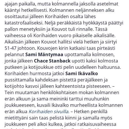
ajajan paikalla, mutta kolmannella jaksolla asetelmat
kääntyi hetkellisesti. Kolmannen neljänneksen alku
osoittautui jälleen Korihaiden osalta lähes
katastrofaaliseksi. Neljä peräkkäistä hyökkäystä päättyi
pallon menetyksiin ja Kouvot tuli rinnalle. Tässä
vaiheessa oli Korihaiden vuoro pikaiselle aikalisälle.
Aikalisän jälkeen Kouvot hallitsi vielä hetken ja siirtyi
51-47 johtoon. Kouvojen kirin katkaisi taas pirteästi
pelannut
Sami Mäntymaa
upottamalla kolmosen,
jonka jälkeen
Chace Stanback
upotti kaksi kolmosta
putkeen ja kotijoukkue otti pelin uudelleen haltuunsa.
Korihaiden hurmosta jatkoi
Sami Ikävalko
pussittamalla kahdeksan pistettä peräjälkeen ja
kotijohto kasvoi jälleen kahteentoista pisteeseen. –
Tein muutaman henkilökohtaisen mokan kolmannen
erän alkuun ja sama meininki tarttui muuhunkin
joukkueeseen, kuvaili Ikävalko murheellista kolmannen
erän alkua
Korihaiden sivuilla
. – Hetken penkillä
mietittyäni sain taas pelistä kiinni ja samalla myös
joukkueen peli alkoi kulkea, jatkoi ratkaisuvaiheessa