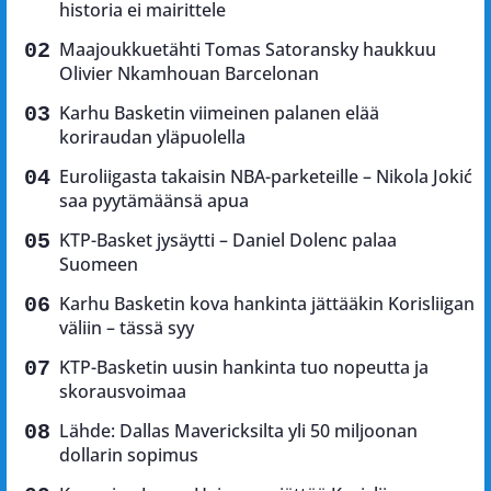
historia ei mairittele
Maajoukkuetähti Tomas Satoransky haukkuu
Olivier Nkamhouan Barcelonan
Karhu Basketin viimeinen palanen elää
koriraudan yläpuolella
Euroliigasta takaisin NBA-parketeille – Nikola Jokić
saa pyytämäänsä apua
KTP-Basket jysäytti – Daniel Dolenc palaa
Suomeen
Karhu Basketin kova hankinta jättääkin Korisliigan
väliin – tässä syy
KTP-Basketin uusin hankinta tuo nopeutta ja
skorausvoimaa
Lähde: Dallas Mavericksilta yli 50 miljoonan
dollarin sopimus