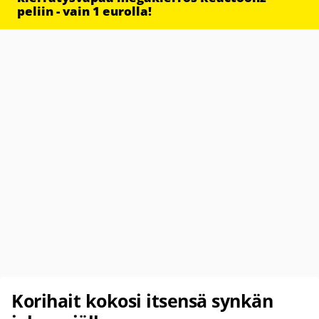
peliin - vain 1 eurolla!
Korihait kokosi itsensä synkän