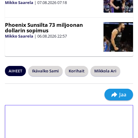
Mikko Saarela
|
07.08.2026
07:18
Phoenix Sunsilta 73 miljoonan
dollarin sopimus
Mikko Saarela
|
06.08.2026
22:57
AIHEET
Ikävalko Sami
Korihait
Mikkola Ari
Jaa
1€ = 10€ arvosta
ilmaiskierroksia ilman
kierrätystä!