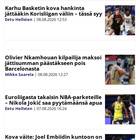
Karhu Basketin kova hankinta
jättääkin Korisliigan väliin – tässä syy
Eetu Hellsten
|
08.08.2026
12:53
Olivier Nkamhouan kilpailija maksoi
jättisumman päästäkseen pois
Barcelonasta
Mikko Saarela
|
08.08.2026
12:27
Euroliigasta takaisin NBA-parketeille
– Nikola Jokić saa pyytämäänsä apua
Eetu Hellsten
|
07.08.2026
16:24
Kova väite: Joel Embiidin kuntoon on