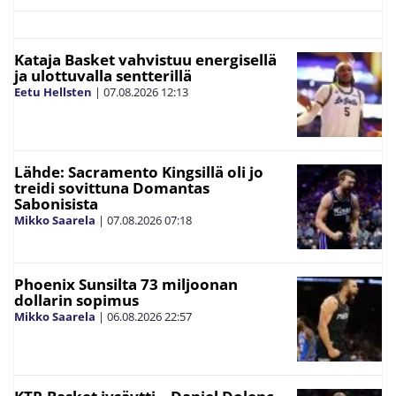
Kataja Basket vahvistuu energisellä
ja ulottuvalla sentterillä
Eetu Hellsten
|
07.08.2026
12:13
Lähde: Sacramento Kingsillä oli jo
treidi sovittuna Domantas
Sabonisista
Mikko Saarela
|
07.08.2026
07:18
Phoenix Sunsilta 73 miljoonan
dollarin sopimus
Mikko Saarela
|
06.08.2026
22:57