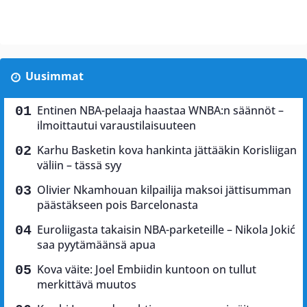
Uusimmat
Entinen NBA-pelaaja haastaa WNBA:n säännöt –
ilmoittautui varaustilaisuuteen
Karhu Basketin kova hankinta jättääkin Korisliigan
väliin – tässä syy
Olivier Nkamhouan kilpailija maksoi jättisumman
päästäkseen pois Barcelonasta
Euroliigasta takaisin NBA-parketeille – Nikola Jokić
saa pyytämäänsä apua
Kova väite: Joel Embiidin kuntoon on tullut
merkittävä muutos