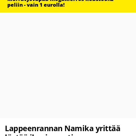
peliin - vain 1 eurolla!
Lappeenrannan Namika yrittää