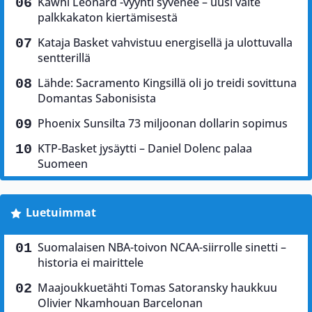
Kawhi Leonard -vyyhti syvenee – uusi väite
palkkakaton kiertämisestä
Kataja Basket vahvistuu energisellä ja ulottuvalla
sentterillä
Lähde: Sacramento Kingsillä oli jo treidi sovittuna
Domantas Sabonisista
Phoenix Sunsilta 73 miljoonan dollarin sopimus
KTP-Basket jysäytti – Daniel Dolenc palaa
Suomeen
Luetuimmat
Suomalaisen NBA-toivon NCAA-siirrolle sinetti –
historia ei mairittele
Maajoukkuetähti Tomas Satoransky haukkuu
Olivier Nkamhouan Barcelonan