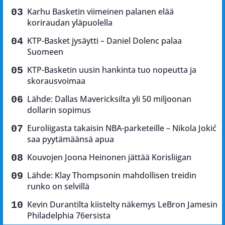
Karhu Basketin viimeinen palanen elää
koriraudan yläpuolella
KTP-Basket jysäytti – Daniel Dolenc palaa
Suomeen
KTP-Basketin uusin hankinta tuo nopeutta ja
skorausvoimaa
Lähde: Dallas Mavericksilta yli 50 miljoonan
dollarin sopimus
Euroliigasta takaisin NBA-parketeille – Nikola Jokić
saa pyytämäänsä apua
Kouvojen Joona Heinonen jättää Korisliigan
Lähde: Klay Thompsonin mahdollisen treidin
runko on selvillä
Kevin Durantilta kiistelty näkemys LeBron Jamesin
Philadelphia 76ersista