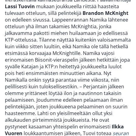
Lassi Tuovin
mukaan joukkueella riittää haasteita
tulevaan otteluun, sillä pelintekijä
Brandon McKnight
on edelleen sivussa. Lappeenrannan Namika lähtenee
otteluun yhä ilman takamies McKnightia, jonka
jalkavamma pakotti miehen huilaamaan jo edellisessä
KTP-ottelussa. Tilanne näyttää kuitenkin valoisammalta
kuin viikko sitten luultiin, eikä Namika ole tällä hetkellä
etsimässä korvaajaa McKnightille. Namika vajosi
erinomaisen Biisonit-vieraspelin jälkeen hetkittäin jopa
syvälle Katajan ja KTP:n heitettyä joukkueelta luulot
pois heti ensimmäisten minuuttien aikana. Nyt
Namikalla onkin syytä parantaa viime viikosta, niin
pelillisesti kuin tuloksellisestikin. – Perjantain jälkeen
olemme yrittäneet löytää ilon ja nautinnon takaisin
pelaamiseen. Joudumme edelleen pelaamaan ilman
pelintekijään, joten joukkueena pelaaminen on suurin
haasteemme. Lahti on yleisilmeeltään ollut yksi
alkukauden pirteimmistä joukkueista. He ovat
pystyneet kasaaman yhteispelin erinomaisesti
Ilkka
Vuoren
loukkaantumisen jälkeen, Tuovi toteaa
seuran