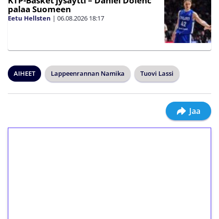
KTP-Basket jysäytti – Daniel Dolenc
palaa Suomeen
Eetu Hellsten
|
06.08.2026
18:17
AIHEET
Lappeenrannan Namika
Tuovi Lassi
Jaa
1€ = 10€ arvosta
ilmaiskierroksia ilman
kierrätystä!
Talleta 1€
Saat heti 50 ilmaiskierrosta Tuohi 1000 -