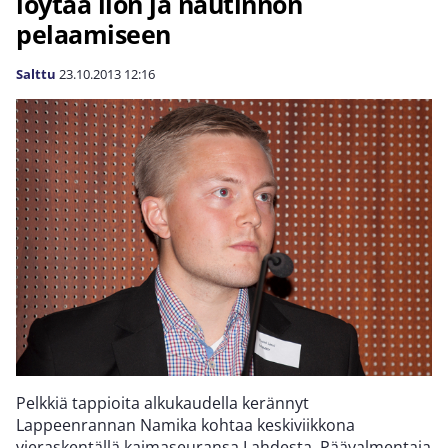
löytää ilon ja nautinnon
pelaamiseen
Salttu
23.10.2013
12:16
Pelkkiä tappioita alkukaudella kerännyt
Lappeenrannan Namika kohtaa keskiviikkona
vieraskentällä kaimaseuransa Lahdesta. Päävalmentaja