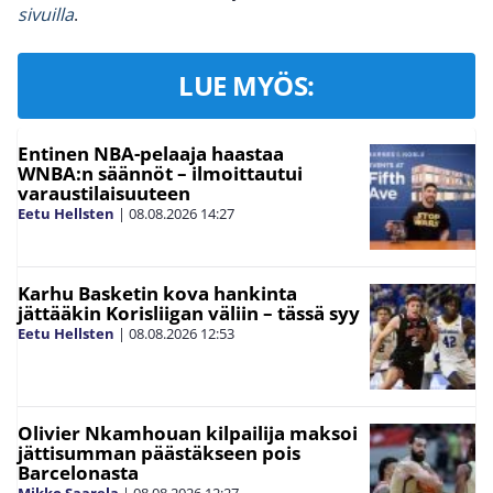
sivuilla
.
LUE MYÖS:
Entinen NBA-pelaaja haastaa
WNBA:n säännöt – ilmoittautui
varaustilaisuuteen
Eetu Hellsten
|
08.08.2026
14:27
Karhu Basketin kova hankinta
jättääkin Korisliigan väliin – tässä syy
Eetu Hellsten
|
08.08.2026
12:53
Olivier Nkamhouan kilpailija maksoi
jättisumman päästäkseen pois
Barcelonasta