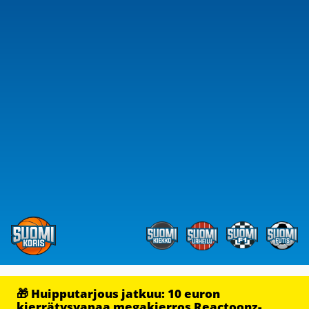
🎁 Huipputarjous jatkuu: 10 euron
kierrätysvapaa megakierros Reactoonz-