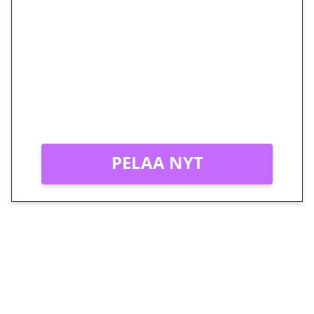
euron kierrätysvapaa
megakierros Reactoonz-
peliin – vain 1 eurolla!
Peli: Reactoonz
Vain uusille asiakkaille!
PELAA NYT