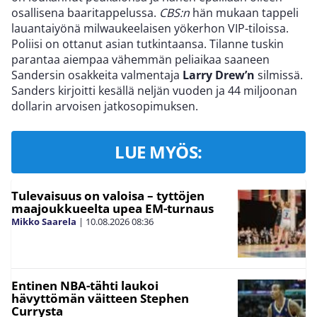
osallisena baaritappelussa.
CBS:n
hän mukaan tappeli
lauantaiyönä milwaukeelaisen yökerhon VIP-tiloissa.
Poliisi on ottanut asian tutkintaansa. Tilanne tuskin
parantaa aiempaa vähemmän peliaikaa saaneen
Sandersin osakkeita valmentaja
Larry Drew’n
silmissä.
Sanders kirjoitti kesällä neljän vuoden ja 44 miljoonan
dollarin arvoisen jatkosopimuksen.
LUE MYÖS:
Tulevaisuus on valoisa – tyttöjen
maajoukkueelta upea EM-turnaus
Mikko Saarela
|
10.08.2026
08:36
Entinen NBA-tähti laukoi
hävyttömän väitteen Stephen
Currysta