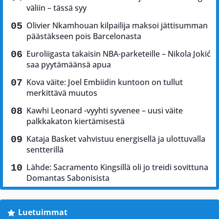
väliin – tässä syy
Olivier Nkamhouan kilpailija maksoi jättisumman
päästäkseen pois Barcelonasta
Euroliigasta takaisin NBA-parketeille – Nikola Jokić
saa pyytämäänsä apua
Kova väite: Joel Embiidin kuntoon on tullut
merkittävä muutos
Kawhi Leonard -vyyhti syvenee – uusi väite
palkkakaton kiertämisestä
Kataja Basket vahvistuu energisellä ja ulottuvalla
sentterillä
Lähde: Sacramento Kingsillä oli jo treidi sovittuna
Domantas Sabonisista
Luetuimmat