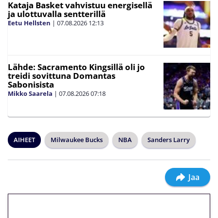
Kataja Basket vahvistuu energisellä
ja ulottuvalla sentterillä
Eetu Hellsten
|
07.08.2026
12:13
Lähde: Sacramento Kingsillä oli jo
treidi sovittuna Domantas
Sabonisista
Mikko Saarela
|
07.08.2026
07:18
AIHEET
Milwaukee Bucks
NBA
Sanders Larry
Jaa
🎁 Huipputarjous jatkuu: 10