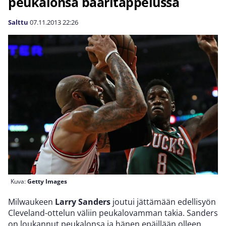
peukalonsa baaritappelussa
Salttu
07.11.2013
22:26
Kuva:
Getty Images
Milwaukeen
Larry Sanders
joutui jättämään edellisyön
Cleveland-ottelun väliin peukalovamman takia. Sanders
on loukannut peukalonsa ja hänen epäillään olleen