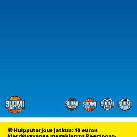
🎁 Huipputarjous jatkuu: 10 euron
kierrätysvapaa megakierros Reactoonz-