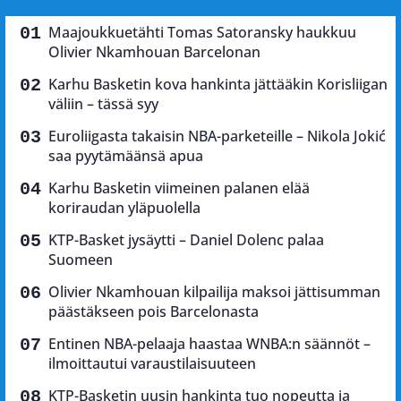
Maajoukkuetähti Tomas Satoransky haukkuu
Olivier Nkamhouan Barcelonan
Karhu Basketin kova hankinta jättääkin Korisliigan
väliin – tässä syy
Euroliigasta takaisin NBA-parketeille – Nikola Jokić
saa pyytämäänsä apua
Karhu Basketin viimeinen palanen elää
koriraudan yläpuolella
KTP-Basket jysäytti – Daniel Dolenc palaa
Suomeen
Olivier Nkamhouan kilpailija maksoi jättisumman
päästäkseen pois Barcelonasta
Entinen NBA-pelaaja haastaa WNBA:n säännöt –
ilmoittautui varaustilaisuuteen
KTP-Basketin uusin hankinta tuo nopeutta ja