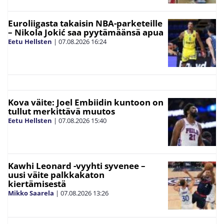
Euroliigasta takaisin NBA-parketeille
– Nikola Jokić saa pyytämäänsä apua
Eetu Hellsten
|
07.08.2026
16:24
Kova väite: Joel Embiidin kuntoon on
tullut merkittävä muutos
Eetu Hellsten
|
07.08.2026
15:40
Kawhi Leonard -vyyhti syvenee –
uusi väite palkkakaton
kiertämisestä
Mikko Saarela
|
07.08.2026
13:26