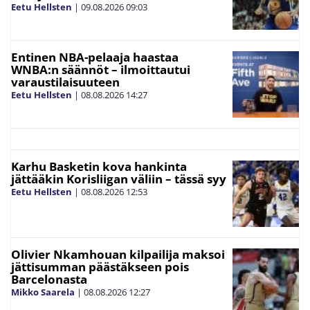
Eetu Hellsten
|
09.08.2026
09:03
Entinen NBA-pelaaja haastaa
WNBA:n säännöt – ilmoittautui
varaustilaisuuteen
Eetu Hellsten
|
08.08.2026
14:27
Karhu Basketin kova hankinta
jättääkin Korisliigan väliin – tässä syy
Eetu Hellsten
|
08.08.2026
12:53
Olivier Nkamhouan kilpailija maksoi
jättisumman päästäkseen pois
Barcelonasta
Mikko Saarela
|
08.08.2026
12:27