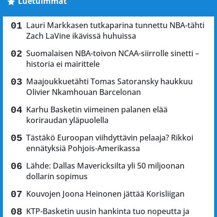
Luetuimmat
Lauri Markkasen tutkaparina tunnettu NBA-tähti
Zach LaVine ikävissä huhuissa
Suomalaisen NBA-toivon NCAA-siirrolle sinetti –
historia ei mairittele
Maajoukkuetähti Tomas Satoransky haukkuu
Olivier Nkamhouan Barcelonan
Karhu Basketin viimeinen palanen elää
koriraudan yläpuolella
Tästäkö Euroopan viihdyttävin pelaaja? Rikkoi
ennätyksiä Pohjois-Amerikassa
Lähde: Dallas Mavericksilta yli 50 miljoonan
dollarin sopimus
Kouvojen Joona Heinonen jättää Korisliigan
KTP-Basketin uusin hankinta tuo nopeutta ja