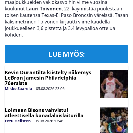
maajoukkueiden vakiokasvoihin viime vuosina
kuulunut
Lauri Toivonen
, 22, käynnistää puolestaan
toisen kautensa Texas-El Paso Broncsin väreissä. Tasan
kaksimetrinen Toivonen kirjautti viime kaudella
joukkueelleen 3,6 pistettä ja 3,4 levypalloa ottelua
kohden.
LUE MYÖS:
Kevin Durantilta kiistelty näkemys
LeBron Jamesin Philadelphia
76ersista
Mikko Saarela
|
05.08.2026
23:06
Loimaan Bisons vahvistui
atleettisella kanadalaislaiturilla
Eetu Hellsten
|
05.08.2026
17:46