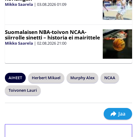
Mikko Saarela
|
03.08.2026
01:09
Suomalaisen NBA-toivon NCAA-
siirrolle sinetti – historia ei mairittele
Mikko Saarela
|
02.08.2026
21:00
AIHEET
Herbert Mikael
Murphy Alex
NCAA
Toivonen Lauri
Jaa
1€ = 10€ arvosta