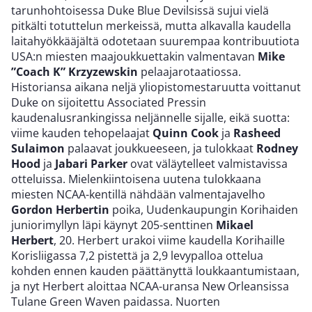
tarunhohtoisessa Duke Blue Devilsissä sujui vielä
pitkälti totuttelun merkeissä, mutta alkavalla kaudella
laitahyökkääjältä odotetaan suurempaa kontribuutiota
USA:n miesten maajoukkuettakin valmentavan
Mike
”Coach K” Krzyzewskin
pelaajarotaatiossa.
Historiansa aikana neljä yliopistomestaruutta voittanut
Duke on sijoitettu Associated Pressin
kaudenalusrankingissa neljännelle sijalle, eikä suotta:
viime kauden tehopelaajat
Quinn Cook
ja
Rasheed
Sulaimon
palaavat joukkueeseen, ja tulokkaat
Rodney
Hood
ja
Jabari Parker
ovat väläytelleet valmistavissa
otteluissa. Mielenkiintoisena uutena tulokkaana
miesten NCAA-kentillä nähdään valmentajavelho
Gordon Herbertin
poika, Uudenkaupungin Korihaiden
juniorimyllyn läpi käynyt 205-senttinen
Mikael
Herbert
, 20. Herbert urakoi viime kaudella Korihaille
Korisliigassa 7,2 pistettä ja 2,9 levypalloa ottelua
kohden ennen kauden päättänyttä loukkaantumistaan,
ja nyt Herbert aloittaa NCAA-uransa New Orleansissa
Tulane Green Waven paidassa. Nuorten