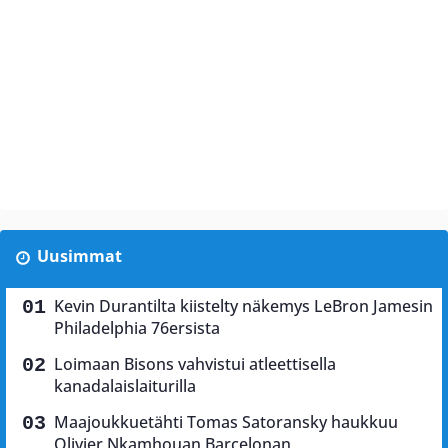
Uusimmat
Kevin Durantilta kiistelty näkemys LeBron Jamesin
Philadelphia 76ersista
Loimaan Bisons vahvistui atleettisella
kanadalaislaiturilla
Maajoukkuetähti Tomas Satoransky haukkuu
Olivier Nkamhouan Barcelonan