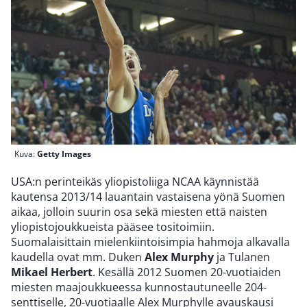
Kuva:
Getty Images
USA:n perinteikäs yliopistoliiga NCAA käynnistää
kautensa 2013/14 lauantain vastaisena yönä Suomen
aikaa, jolloin suurin osa sekä miesten että naisten
yliopistojoukkueista pääsee tositoimiin.
Suomalaisittain mielenkiintoisimpia hahmoja alkavalla
kaudella ovat mm. Duken
Alex Murphy
ja Tulanen
Mikael Herbert
. Kesällä 2012 Suomen 20-vuotiaiden
miesten maajoukkueessa kunnostautuneelle 204-
senttiselle, 20-vuotiaalle Alex Murphylle avauskausi