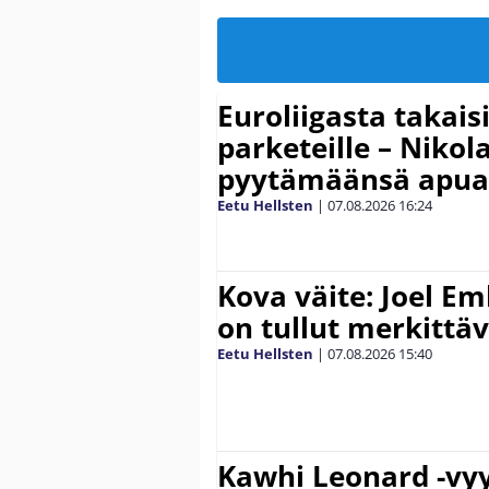
Euroliigasta takais
parketeille – Nikola
pyytämäänsä apua
Eetu Hellsten
|
07.08.2026
16:24
Kova väite: Joel E
on tullut merkittä
Eetu Hellsten
|
07.08.2026
15:40
Kawhi Leonard -vyy