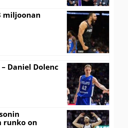
3 miljoonan
 – Daniel Dolenc
sonin
n runko on