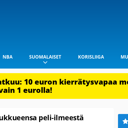
NBA
SUOMALAISET
KORISLIIGA
MU
jatkuu: 10 euron kierrätysvapaa m
vain 1 eurolla!
oukkueensa peli-ilmeestä