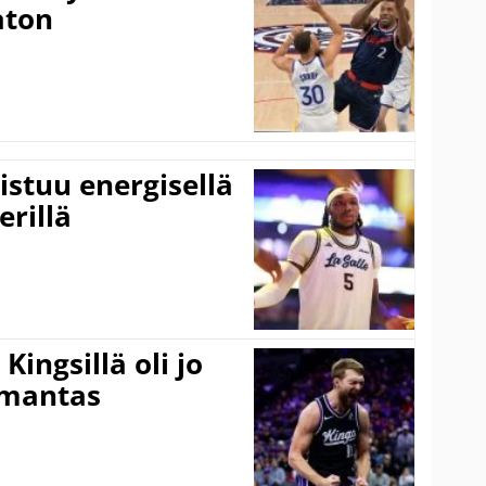
aton
istuu energisellä
erillä
ingsillä oli jo
omantas