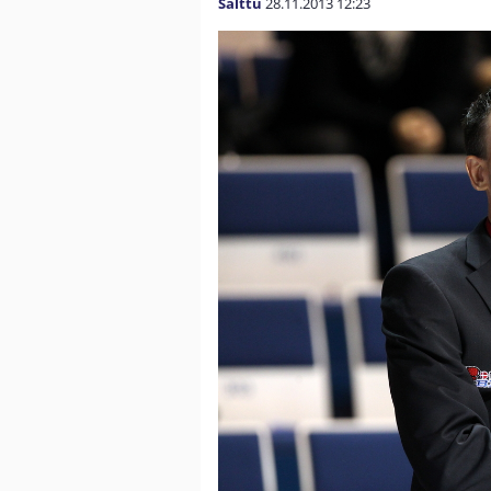
Salttu
28.11.2013
12:23