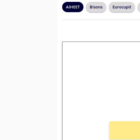
AIHEET
Bisons
Eurocupit
1€ = 10€ arvosta 
kierrätystä!
Talleta 1€
Saat heti 50 ilmaiskierr
kierros)!
Ei kierrätysvaatimusta!