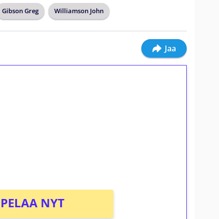
Gibson Greg
Williamson John
Jaa
ilmaiskierroksia ilman
osta Tuohi 1000 -peliin (arvo 0,20€ per
PELAA NYT