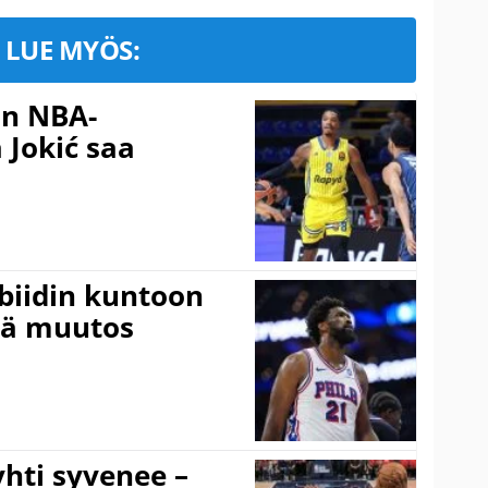
LUE MYÖS:
in NBA-
 Jokić saa
mbiidin kuntoon
vä muutos
hti syvenee –