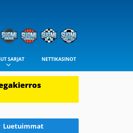
UT SARJAT
NETTIKASINOT
egakierros
Luetuimmat