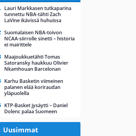
Lauri Markkasen tutkaparina
tunnettu NBA-tähti Zach
LaVine ikävissä huhuissa
Suomalaisen NBA-toivon
NCAA-siirrolle sinetti – historia
ei mairittele
Maajoukkuetähti Tomas
Satoransky haukkuu Olivier
Nkamhouan Barcelonan
Karhu Basketin viimeinen
palanen elää koriraudan
yläpuolella
KTP-Basket jysäytti – Daniel
Dolenc palaa Suomeen
Uusimmat