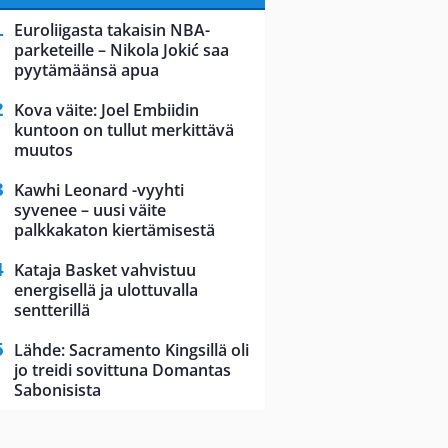
Euroliigasta takaisin NBA-
parketeille – Nikola Jokić saa
pyytämäänsä apua
Kova väite: Joel Embiidin
kuntoon on tullut merkittävä
muutos
Kawhi Leonard -vyyhti
syvenee – uusi väite
palkkakaton kiertämisestä
Kataja Basket vahvistuu
energisellä ja ulottuvalla
sentterillä
Lähde: Sacramento Kingsillä oli
jo treidi sovittuna Domantas
Sabonisista