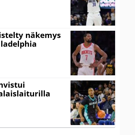
iistelty näkemys
ladelphia
vistui
laislaiturilla