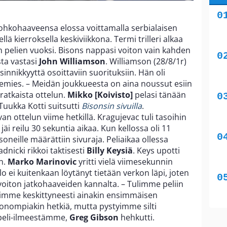
lohkohaaveensa elossa voittamalla serbialaisen
ä kierroksella keskiviikkona. Termi trilleri alkaa
en pelien vuoksi. Bisons nappasi voiton vain kahden
sta vastasi
John Williamson
. Williamson (28/8/1r)
innikkyyttä osoittaviin suorituksiin. Hän oli
temies. – Meidän joukkueesta on aina noussut esiin
 ratkaista ottelun.
Mikko [Koivisto]
pelasi tänään
Tuukka Kotti suitsutti
Bisonsin sivuilla
.
an ottelun viime hetkillä. Kragujevac tuli tasoihin
 jäi reilu 30 sekuntia aikaa. Kun kellossa oli 11
isoneille määrättiin sivuraja. Peliaikaa ollessa
dnicki rikkoi taktisesti
Billy Keysiä
. Keys upotti
n.
Marko Marinovic
yritti vielä viimesekunnin
llo ei kuitenkaan löytänyt tietään verkon läpi, joten
voiton jatkohaaveiden kannalta. – Tulimme peliin
lasimme keskittyneesti ainakin ensimmäisen
nompiakin hetkiä, mutta pystyimme silti
peli-ilmeestämme,
Greg Gibson
hehkutti.