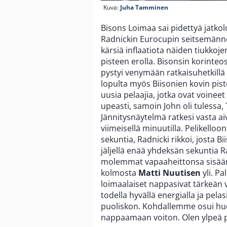
Kuva:
Juha Tamminen
Bisons Loimaa sai pidettyä jatko
Radnickin Eurocupin seitsemännell
kärsiä inflaatiota näiden tiukkoj
pisteen erolla. Bisonsin korinteo
pystyi venymään ratkaisuhetkillä s
lopulta myös Biisonien kovin pis
uusia pelaajia, jotka ovat voineet
upeasti, samoin John oli tulessa, 
Jännitysnäytelmä ratkesi vasta aiv
viimeisellä minuutilla. Pelikelloon
sekuntia, Radnicki rikkoi, josta Bi
jäljellä enää yhdeksän sekuntia Ra
molemmat vapaaheittonsa sisää
kolmosta
Matti Nuutisen
yli. Pa
loimaalaiset nappasivat tärkeän 
todella hyvällä energialla ja pe
puoliskon. Kohdallemme osui huo
nappaamaan voiton. Olen ylpeä 