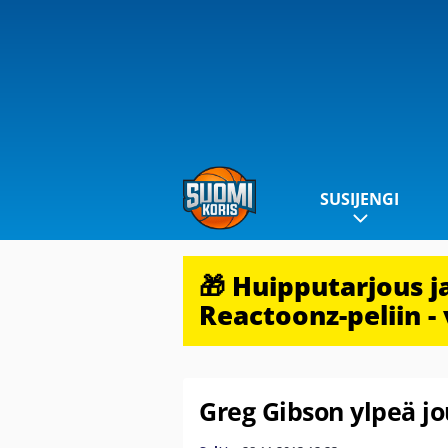
SUSIJENGI
🎁 Huipputarjous 
Reactoonz-peliin - 
Greg Gibson ylpeä j