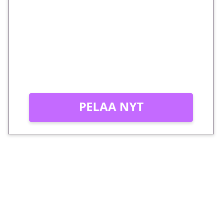
euron kierrätysvapaa
megakierros Reactoonz-
peliin – vain 1 eurolla!
Peli: Reactoonz
Vain uusille asiakkaille!
PELAA NYT