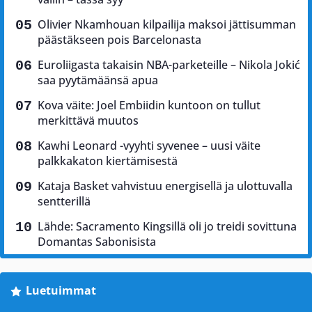
Olivier Nkamhouan kilpailija maksoi jättisumman
päästäkseen pois Barcelonasta
Euroliigasta takaisin NBA-parketeille – Nikola Jokić
saa pyytämäänsä apua
Kova väite: Joel Embiidin kuntoon on tullut
merkittävä muutos
Kawhi Leonard -vyyhti syvenee – uusi väite
palkkakaton kiertämisestä
Kataja Basket vahvistuu energisellä ja ulottuvalla
sentterillä
Lähde: Sacramento Kingsillä oli jo treidi sovittuna
Domantas Sabonisista
Luetuimmat