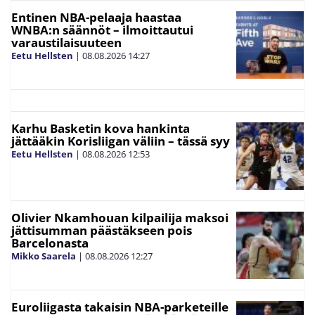
Entinen NBA-pelaaja haastaa
WNBA:n säännöt – ilmoittautui
varaustilaisuuteen
Eetu Hellsten
|
08.08.2026
14:27
Karhu Basketin kova hankinta
jättääkin Korisliigan väliin – tässä syy
Eetu Hellsten
|
08.08.2026
12:53
Olivier Nkamhouan kilpailija maksoi
jättisumman päästäkseen pois
Barcelonasta
Mikko Saarela
|
08.08.2026
12:27
Euroliigasta takaisin NBA-parketeille