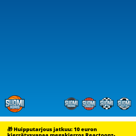
🎁 Huipputarjous jatkuu: 10 euron
kierrätysvapaa megakierros Reactoonz-