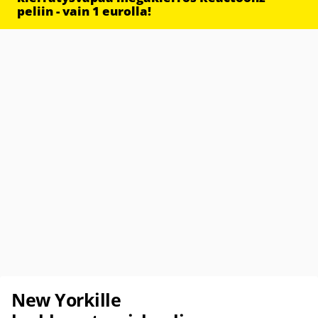
peliin - vain 1 eurolla!
New Yorkille