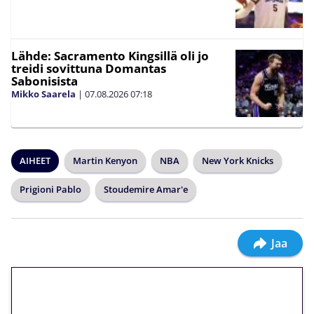
Lähde: Sacramento Kingsillä oli jo
treidi sovittuna Domantas
Sabonisista
Mikko Saarela
|
07.08.2026
07:18
AIHEET
Martin Kenyon
NBA
New York Knicks
Prigioni Pablo
Stoudemire Amar'e
Jaa
🎁 Huipputarjous jatkuu: 10