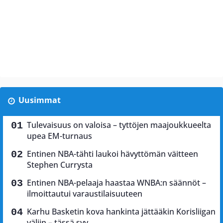
Uusimmat
Tulevaisuus on valoisa – tyttöjen maajoukkueelta
upea EM-turnaus
Entinen NBA-tähti laukoi hävyttömän väitteen
Stephen Currysta
Entinen NBA-pelaaja haastaa WNBA:n säännöt –
ilmoittautui varaustilaisuuteen
Karhu Basketin kova hankinta jättääkin Korisliigan
väliin – tässä syy