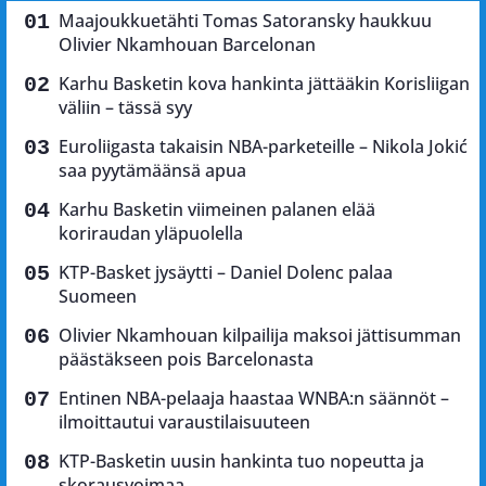
Maajoukkuetähti Tomas Satoransky haukkuu
Olivier Nkamhouan Barcelonan
Karhu Basketin kova hankinta jättääkin Korisliigan
väliin – tässä syy
Euroliigasta takaisin NBA-parketeille – Nikola Jokić
saa pyytämäänsä apua
Karhu Basketin viimeinen palanen elää
koriraudan yläpuolella
KTP-Basket jysäytti – Daniel Dolenc palaa
Suomeen
Olivier Nkamhouan kilpailija maksoi jättisumman
päästäkseen pois Barcelonasta
Entinen NBA-pelaaja haastaa WNBA:n säännöt –
ilmoittautui varaustilaisuuteen
KTP-Basketin uusin hankinta tuo nopeutta ja
skorausvoimaa