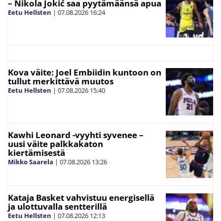
– Nikola Jokić saa pyytämäänsä apua
Eetu Hellsten
|
07.08.2026
16:24
Kova väite: Joel Embiidin kuntoon on
tullut merkittävä muutos
Eetu Hellsten
|
07.08.2026
15:40
Kawhi Leonard -vyyhti syvenee –
uusi väite palkkakaton
kiertämisestä
Mikko Saarela
|
07.08.2026
13:26
Kataja Basket vahvistuu energisellä
ja ulottuvalla sentterillä
Eetu Hellsten
|
07.08.2026
12:13