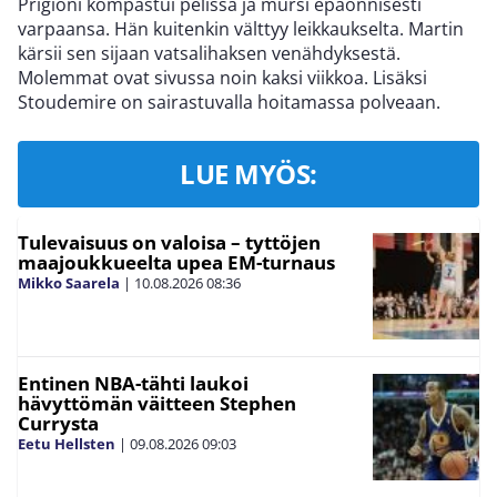
Prigioni kompastui pelissä ja mursi epäonnisesti
varpaansa. Hän kuitenkin välttyy leikkaukselta. Martin
kärsii sen sijaan vatsalihaksen venähdyksestä.
Molemmat ovat sivussa noin kaksi viikkoa. Lisäksi
Stoudemire on sairastuvalla hoitamassa polveaan.
LUE MYÖS:
Tulevaisuus on valoisa – tyttöjen
maajoukkueelta upea EM-turnaus
Mikko Saarela
|
10.08.2026
08:36
Entinen NBA-tähti laukoi
hävyttömän väitteen Stephen
Currysta
Eetu Hellsten
|
09.08.2026
09:03