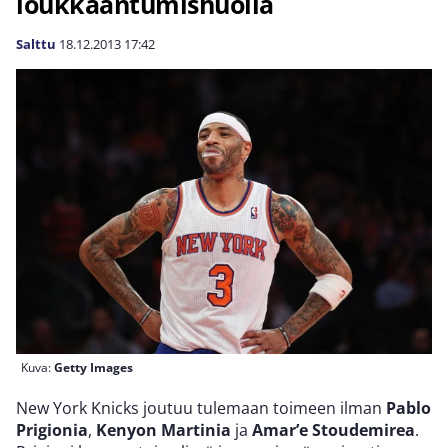
loukkaantumishuolia
Salttu
18.12.2013
17:42
Kuva:
Getty Images
New York Knicks joutuu tulemaan toimeen ilman
Pablo
Prigionia
,
Kenyon Martinia
ja
Amar’e Stoudemirea
.