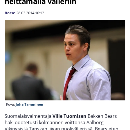
heittämällä välieriin
Bosse
28.03.2014
10:12
Kuva:
Juha Tamminen
Suomalaisvalmentaja
Ville Tuomisen
Bakken Bears
haki odotetusti kolmannen voittonsa Aalborg
Vikingsistä Tanskan liigan puolivälierissä. Bears eteni