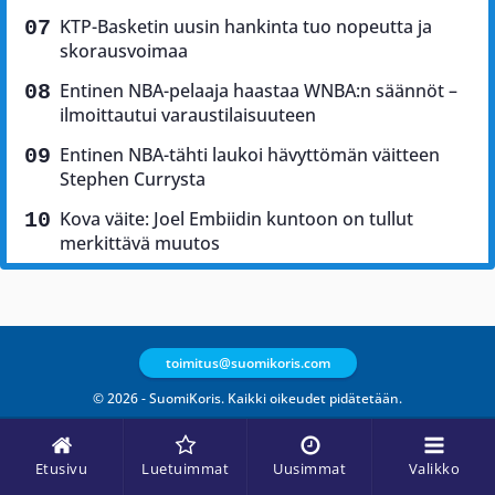
KTP-Basketin uusin hankinta tuo nopeutta ja
skorausvoimaa
Entinen NBA-pelaaja haastaa WNBA:n säännöt –
ilmoittautui varaustilaisuuteen
Entinen NBA-tähti laukoi hävyttömän väitteen
Stephen Currysta
Kova väite: Joel Embiidin kuntoon on tullut
merkittävä muutos
toimitus@suomikoris.com
© 2026 - SuomiKoris. Kaikki oikeudet pidätetään.
Etusivu
Luetuimmat
Uusimmat
Valikko