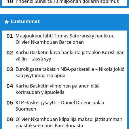
Phoenix Sunsilta 73 miljoonan dollarin sopimus
Luetuimmat
Maajoukkuetähti Tomas Satoransky haukkuu
Olivier Nkamhouan Barcelonan
Karhu Basketin kova hankinta jättääkin Korisliigan
väliin – tässä syy
Euroliigasta takaisin NBA-parketeille – Nikola Jokić
saa pyytämäänsä apua
Karhu Basketin viimeinen palanen elää
koriraudan yläpuolella
KTP-Basket jysäytti – Daniel Dolenc palaa
Suomeen
Olivier Nkamhouan kilpailija maksoi jättisumman
päästäkseen pois Barcelonasta