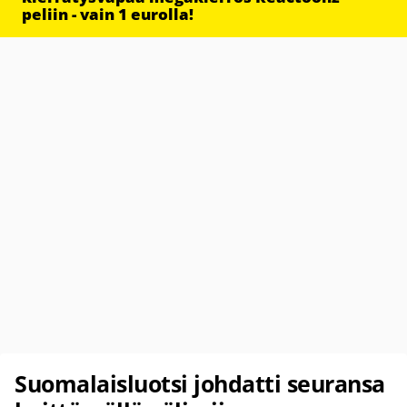
peliin - vain 1 eurolla!
Suomalaisluotsi johdatti seuransa