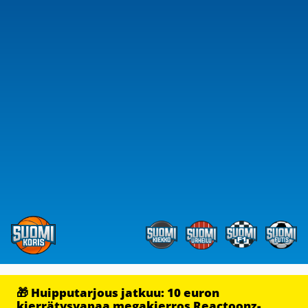
🎁 Huipputarjous jatkuu: 10 euron
kierrätysvapaa megakierros Reactoonz-