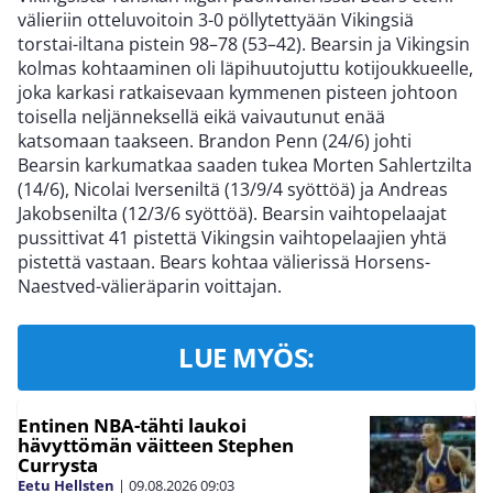
välieriin otteluvoitoin 3-0 pöllytettyään Vikingsiä
torstai-iltana pistein 98–78 (53–42). Bearsin ja Vikingsin
kolmas kohtaaminen oli läpihuutojuttu kotijoukkueelle,
joka karkasi ratkaisevaan kymmenen pisteen johtoon
toisella neljänneksellä eikä vaivautunut enää
katsomaan taakseen. Brandon Penn (24/6) johti
Bearsin karkumatkaa saaden tukea Morten Sahlertzilta
(14/6), Nicolai Iverseniltä (13/9/4 syöttöä) ja Andreas
Jakobsenilta (12/3/6 syöttöä). Bearsin vaihtopelaajat
pussittivat 41 pistettä Vikingsin vaihtopelaajien yhtä
pistettä vastaan. Bears kohtaa välierissä Horsens-
Naestved-välieräparin voittajan.
LUE MYÖS:
Entinen NBA-tähti laukoi
hävyttömän väitteen Stephen
Currysta
Eetu Hellsten
|
09.08.2026
09:03