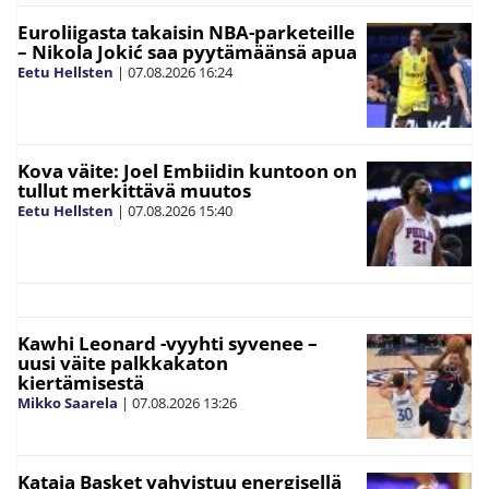
Euroliigasta takaisin NBA-parketeille
– Nikola Jokić saa pyytämäänsä apua
Eetu Hellsten
|
07.08.2026
16:24
Kova väite: Joel Embiidin kuntoon on
tullut merkittävä muutos
Eetu Hellsten
|
07.08.2026
15:40
Kawhi Leonard -vyyhti syvenee –
uusi väite palkkakaton
kiertämisestä
Mikko Saarela
|
07.08.2026
13:26
Kataja Basket vahvistuu energisellä