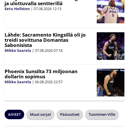
ja ulottuvalla sentterillä
Eetu Hellsten
|
07.08.2026
12:13
Lähde: Sacramento Kingsillä oli jo
treidi sovittuna Domantas
Sabonisista
Mikko Saarela
|
07.08.2026
07:18
Phoenix Sunsilta 73 miljoonan
dollarin sopimus
Mikko Saarela
|
06.08.2026
22:57
AIHEET
Muut sarjat
Pääuutiset
Tuominen Ville