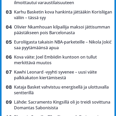
ilmoittautui varaustilaisuuteen
Karhu Basketin kova hankinta jättääkin Korisliigan
väliin – tässä syy
Olivier Nkamhouan kilpailija maksoi jättisumman
päästäkseen pois Barcelonasta
Euroliigasta takaisin NBA-parketeille – Nikola Jokić
saa pyytämäänsä apua
Kova väite: Joel Embiidin kuntoon on tullut
merkittävä muutos
Kawhi Leonard -vyyhti syvenee – uusi väite
palkkakaton kiertämisestä
Kataja Basket vahvistuu energisellä ja ulottuvalla
sentterillä
Lähde: Sacramento Kingsillä oli jo treidi sovittuna
Domantas Sabonisista