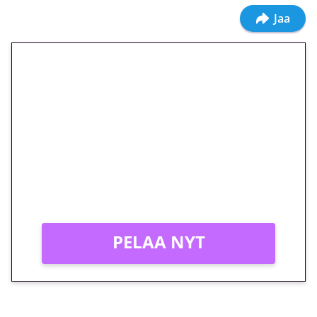
Jaa
🎁 Huipputarjous jatkuu: 10
euron kierrätysvapaa
megakierros Reactoonz-
peliin – vain 1 eurolla!
Peli: Reactoonz
Vain uusille asiakkaille!
PELAA NYT