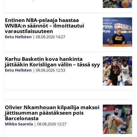
Entinen NBA-pelaaja haastaa
WNBA:n säännöt – ilmoittautui
varaustilaisuuteen
Eetu Hellsten
|
08.08.2026
14:27
Karhu Basketin kova hankinta
jättääkin Korisliigan väliin – tässä syy
Eetu Hellsten
|
08.08.2026
12:53
Olivier Nkamhouan kilpailija maksoi
jättisumman päästäkseen pois
Barcelonasta
Mikko Saarela
|
08.08.2026
12:27