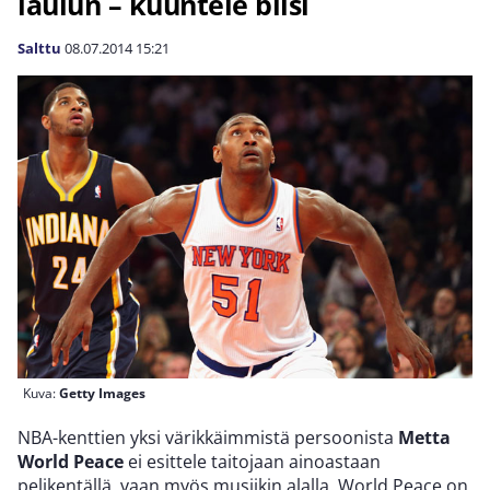
laulun – kuuntele biisi
Salttu
08.07.2014
15:21
Kuva:
Getty Images
NBA-kenttien yksi värikkäimmistä persoonista
Metta
World Peace
ei esittele taitojaan ainoastaan
pelikentällä, vaan myös musiikin alalla. World Peace on