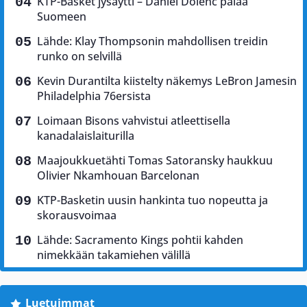
KTP-Basket jysäytti – Daniel Dolenc palaa
Suomeen
Lähde: Klay Thompsonin mahdollisen treidin
runko on selvillä
Kevin Durantilta kiistelty näkemys LeBron Jamesin
Philadelphia 76ersista
Loimaan Bisons vahvistui atleettisella
kanadalaislaiturilla
Maajoukkuetähti Tomas Satoransky haukkuu
Olivier Nkamhouan Barcelonan
KTP-Basketin uusin hankinta tuo nopeutta ja
skorausvoimaa
Lähde: Sacramento Kings pohtii kahden
nimekkään takamiehen välillä
Luetuimmat