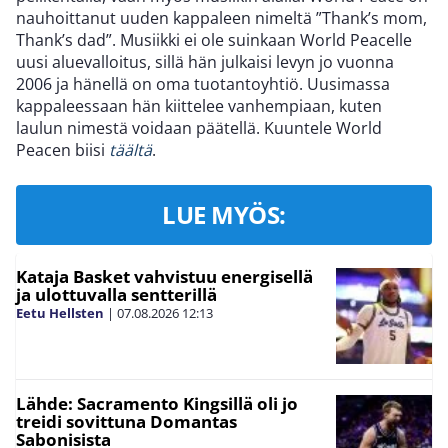
nauhoittanut uuden kappaleen nimeltä ”Thank’s mom,
Thank’s dad”. Musiikki ei ole suinkaan World Peacelle
uusi aluevalloitus, sillä hän julkaisi levyn jo vuonna
2006 ja hänellä on oma tuotantoyhtiö. Uusimassa
kappaleessaan hän kiittelee vanhempiaan, kuten
laulun nimestä voidaan päätellä. Kuuntele World
Peacen biisi
täältä
.
LUE MYÖS:
Kataja Basket vahvistuu energisellä
ja ulottuvalla sentterillä
Eetu Hellsten
|
07.08.2026
12:13
Lähde: Sacramento Kingsillä oli jo
treidi sovittuna Domantas
Sabonisista