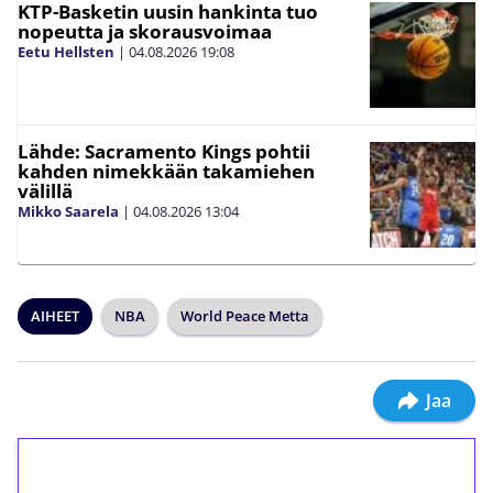
KTP-Basketin uusin hankinta tuo
nopeutta ja skorausvoimaa
Eetu Hellsten
|
04.08.2026
19:08
Lähde: Sacramento Kings pohtii
kahden nimekkään takamiehen
välillä
Mikko Saarela
|
04.08.2026
13:04
AIHEET
NBA
World Peace Metta
Jaa
1€ = 10€ arvosta