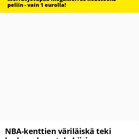
peliin - vain 1 eurolla!
NBA-kenttien väriläiskä teki