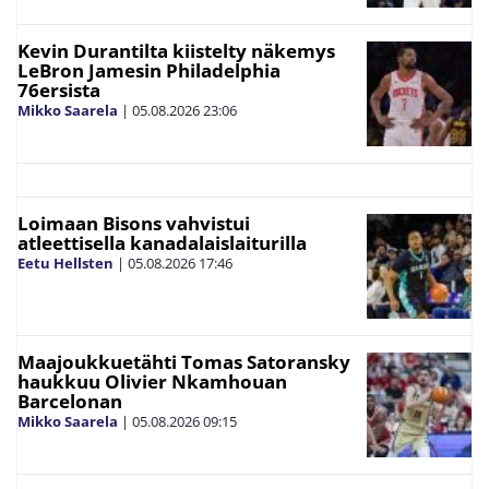
Kevin Durantilta kiistelty näkemys
LeBron Jamesin Philadelphia
76ersista
Mikko Saarela
|
05.08.2026
23:06
Loimaan Bisons vahvistui
atleettisella kanadalaislaiturilla
Eetu Hellsten
|
05.08.2026
17:46
Maajoukkuetähti Tomas Satoransky
haukkuu Olivier Nkamhouan
Barcelonan
Mikko Saarela
|
05.08.2026
09:15