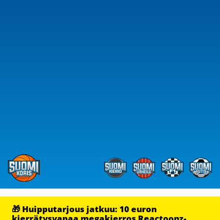
🎁 Huipputarjous jatkuu: 10 euron
kierrätysvapaa megakierros Reactoonz-