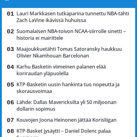
Lauri Markkasen tutkaparina tunnettu NBA-tähti
Zach LaVine ikävissä huhuissa
Suomalaisen NBA-toivon NCAA-siirrolle sinetti –
historia ei mairittele
Maajoukkuetähti Tomas Satoransky haukkuu
Olivier Nkamhouan Barcelonan
Karhu Basketin viimeinen palanen elää
koriraudan yläpuolella
KTP-Basketin uusin hankinta tuo nopeutta ja
skorausvoimaa
Lähde: Dallas Mavericksilta yli 50 miljoonan
dollarin sopimus
Kouvojen Joona Heinonen jättää Korisliigan
KTP-Basket jysäytti – Daniel Dolenc palaa