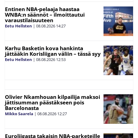
Entinen NBA-pelaaja haastaa
WNBA:n säännöt – ilmoittautui
varaustilaisuuteen
Eetu Hellsten
|
08.08.2026
14:27
Karhu Basketin kova hankinta
jättääkin Korisliigan väliin – tässä syy
Eetu Hellsten
|
08.08.2026
12:53
Olivier Nkamhouan kilpailija maksoi
jättisumman päästäkseen pois
Barcelonasta
Mikko Saarela
|
08.08.2026
12:27
Euroliigasta takaisin NBA-parketeille