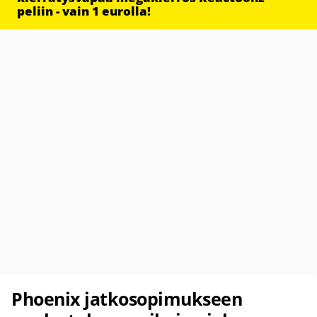
peliin - vain 1 eurolla!
Phoenix jatkosopimukseen