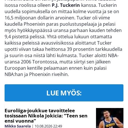
isossa roolissa olleen
P.J. Tuckerin
kanssa. Tuckerin
uudella sopimuksella on mittaa kolme vuotta ja se on
16,5 miljoonan dollarin arvoinen. Tucker oli viime
kaudella Phoenixin paras puolustuspelaaja ja pelasi
myös hyökkäyspäässä uransa parhaan kauden tehden
9,4 pistettä pelissä. Yhtä ottelua lukuun ottamatta
kaikissa peleissä avausviisikossa aloittanut Tucker
upotti viivan takaa heittonsa 39 prosentin tarkkuudella
ja suurin osa niistä lähti kulmasta. Tucker aloitti NBA-
uransa 2006 Torontossa, mutta siirtyi sen jälkeen
Euroopan kentille pelaamaan ennen kuin palasi
NBA:han ja Phoenixin riveihin.
LUE MYÖS:
Euroliiga-joukkue tavoittelee
tosissaan Nikola Jokicia: ”Teen sen
ensi vuonna”
Mikko Saarela
|
10.08.2026
22:49