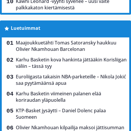
Kawhi Leonard -vyyhti syvenee – uusi väite
palkkakaton kiertämisestä
Luetuimmat
Maajoukkuetähti Tomas Satoransky haukkuu
Olivier Nkamhouan Barcelonan
Karhu Basketin kova hankinta jättääkin Korisliigan
väliin – tässä syy
Euroliigasta takaisin NBA-parketeille – Nikola Jokić
saa pyytämäänsä apua
Karhu Basketin viimeinen palanen elää
koriraudan yläpuolella
KTP-Basket jysäytti – Daniel Dolenc palaa
Suomeen
Olivier Nkamhouan kilpailija maksoi jättisumman