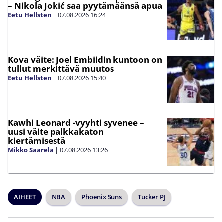
– Nikola Jokić saa pyytämäänsä apua
Eetu Hellsten
|
07.08.2026
16:24
Kova väite: Joel Embiidin kuntoon on
tullut merkittävä muutos
Eetu Hellsten
|
07.08.2026
15:40
Kawhi Leonard -vyyhti syvenee –
uusi väite palkkakaton
kiertämisestä
Mikko Saarela
|
07.08.2026
13:26
AIHEET
NBA
Phoenix Suns
Tucker PJ