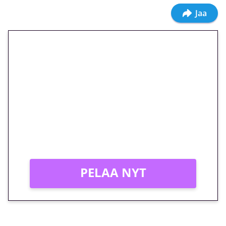
Jaa
🎁 Huipputarjous jatkuu: 10
euron kierrätysvapaa
megakierros Reactoonz-
peliin – vain 1 eurolla!
Peli: Reactoonz
Vain uusille asiakkaille!
PELAA NYT