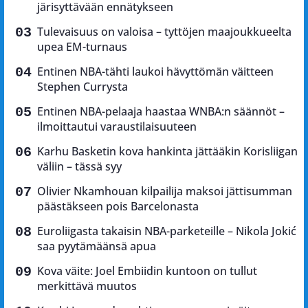
järisyttävään ennätykseen
Tulevaisuus on valoisa – tyttöjen maajoukkueelta
upea EM-turnaus
Entinen NBA-tähti laukoi hävyttömän väitteen
Stephen Currysta
Entinen NBA-pelaaja haastaa WNBA:n säännöt –
ilmoittautui varaustilaisuuteen
Karhu Basketin kova hankinta jättääkin Korisliigan
väliin – tässä syy
Olivier Nkamhouan kilpailija maksoi jättisumman
päästäkseen pois Barcelonasta
Euroliigasta takaisin NBA-parketeille – Nikola Jokić
saa pyytämäänsä apua
Kova väite: Joel Embiidin kuntoon on tullut
merkittävä muutos