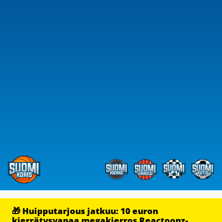
🎁 Huipputarjous jatkuu: 10 euron
kierrätysvapaa megakierros Reactoonz-