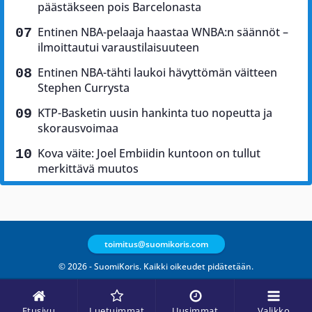
päästäkseen pois Barcelonasta
Entinen NBA-pelaaja haastaa WNBA:n säännöt –
ilmoittautui varaustilaisuuteen
Entinen NBA-tähti laukoi hävyttömän väitteen
Stephen Currysta
KTP-Basketin uusin hankinta tuo nopeutta ja
skorausvoimaa
Kova väite: Joel Embiidin kuntoon on tullut
merkittävä muutos
toimitus@suomikoris.com
© 2026 - SuomiKoris. Kaikki oikeudet pidätetään.
Etusivu
Luetuimmat
Uusimmat
Valikko