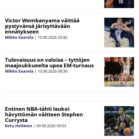
Victor Wembanyama väittää
pystyvänsä järisyttävään
ennätykseen
Mikko Saarela
|
10.08.2026
20:42
Tulevaisuus on valoisa – tyttöjen
maajoukkueelta upea EM-turnaus
Mikko Saarela
|
10.08.2026
08:36
Entinen NBA-tähti laukoi
hävyttömän väitteen Stephen
Currysta
Eetu Hellsten
|
09.08.2026
09:03