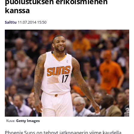
puolustuksen erikoismiehen
kanssa
Salttu
11.07.2014
15:50
Kuva:
Getty Images
Phoenix Suns on tehnyt jatkopaperin viime kaudella