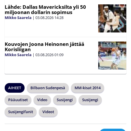
Lähde: Dallas Mavericksilta yli 50
miljoonan dollarin sopimus
Mikko Saarela
|
03.08.2026
14:28
Kouvojen Joona Heinonen jättää
Korisliigan
Mikko Saarela
|
03.08.2026
01:09
AIHEET
Bilbaon Sudenpesä
MM-kisat 2014
Pääuutiset
Video
Susijengi
Susijengi
Susijengifanit
Videot