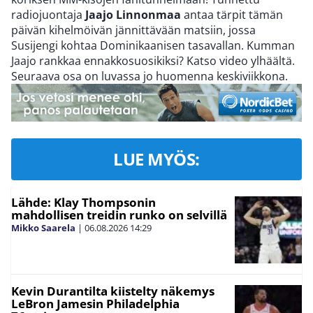
radiojuontaja
Jaajo Linnonmaa
antaa tärpit tämän
päivän kihelmöivän jännittävään matsiin, jossa
Susijengi kohtaa Dominikaanisen tasavallan. Kumman
Jaajo rankkaa ennakkosuosikiksi? Katso video ylhäältä.
Seuraava osa on luvassa jo huomenna keskiviikkona.
LUE MYÖS:
Lähde: Klay Thompsonin
mahdollisen treidin runko on selvillä
Mikko Saarela
|
06.08.2026
14:29
Kevin Durantilta kiistelty näkemys
LeBron Jamesin Philadelphia