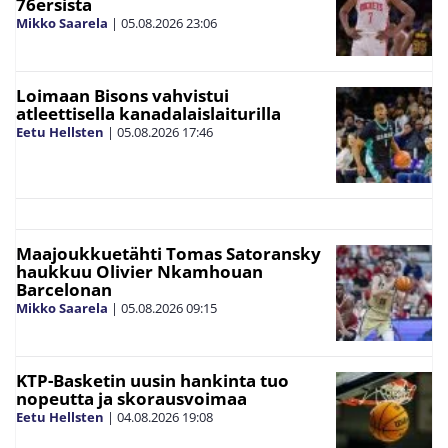
76ersista
Mikko Saarela
|
05.08.2026
23:06
Loimaan Bisons vahvistui
atleettisella kanadalaislaiturilla
Eetu Hellsten
|
05.08.2026
17:46
Maajoukkuetähti Tomas Satoransky
haukkuu Olivier Nkamhouan
Barcelonan
Mikko Saarela
|
05.08.2026
09:15
KTP-Basketin uusin hankinta tuo
nopeutta ja skorausvoimaa
Eetu Hellsten
|
04.08.2026
19:08