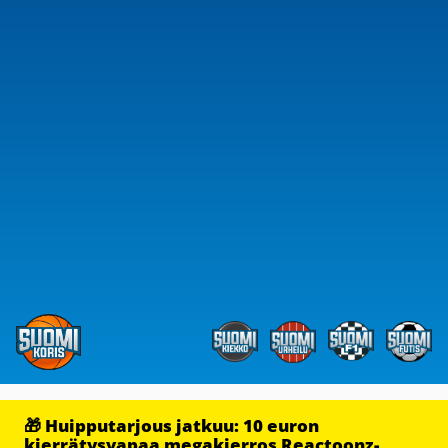
🎁 Huipputarjous jatkuu: 10 euron
kierrätysvapaa megakierros Reactoonz-