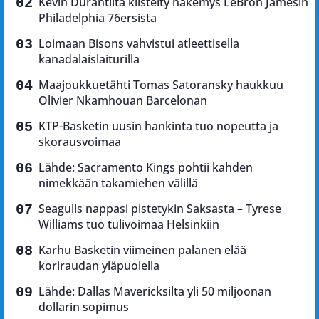
Kevin Durantilta kiistelty näkemys LeBron Jamesin
Philadelphia 76ersista
Loimaan Bisons vahvistui atleettisella
kanadalaislaiturilla
Maajoukkuetähti Tomas Satoransky haukkuu
Olivier Nkamhouan Barcelonan
KTP-Basketin uusin hankinta tuo nopeutta ja
skorausvoimaa
Lähde: Sacramento Kings pohtii kahden
nimekkään takamiehen välillä
Seagulls nappasi pistetykin Saksasta – Tyrese
Williams tuo tulivoimaa Helsinkiin
Karhu Basketin viimeinen palanen elää
koriraudan yläpuolella
Lähde: Dallas Mavericksilta yli 50 miljoonan
dollarin sopimus