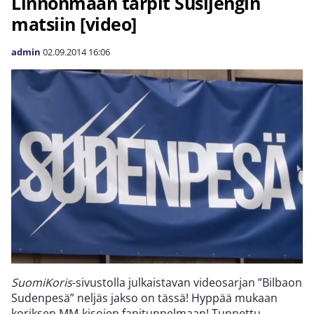
Linnonmaan tärpit Susijengin
matsiin [video]
admin
02.09.2014
16:06
SuomiKoris
-sivustolla julkaistavan videosarjan ”Bilbaon
Sudenpesä” neljäs jakso on tässä! Hyppää mukaan
koriksen MM-kisojen fanitunnelmaan! Tunnettu