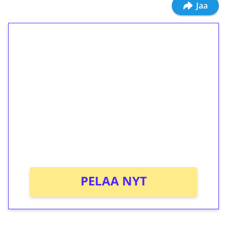
Jaa
1€ = 10€ arvosta
ilmaiskierroksia ilman
kierrätystä!
Talleta 1€
Saat heti 50 ilmaiskierrosta Tuohi 1000 -
peliin (arvo 0,20€ per kierros)!
Ei kierrätysvaatimusta!
PELAA NYT