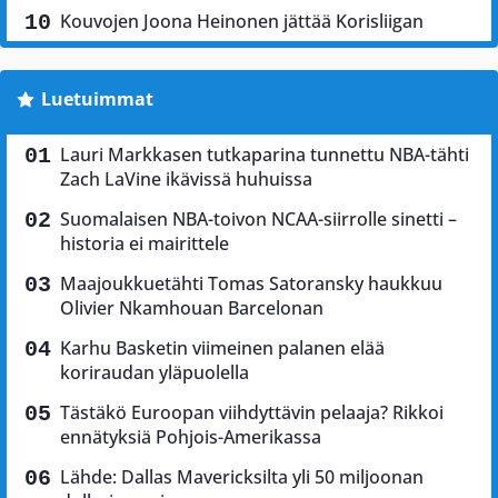
Kouvojen Joona Heinonen jättää Korisliigan
Luetuimmat
Lauri Markkasen tutkaparina tunnettu NBA-tähti
Zach LaVine ikävissä huhuissa
Suomalaisen NBA-toivon NCAA-siirrolle sinetti –
historia ei mairittele
Maajoukkuetähti Tomas Satoransky haukkuu
Olivier Nkamhouan Barcelonan
Karhu Basketin viimeinen palanen elää
koriraudan yläpuolella
Tästäkö Euroopan viihdyttävin pelaaja? Rikkoi
ennätyksiä Pohjois-Amerikassa
Lähde: Dallas Mavericksilta yli 50 miljoonan