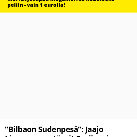
peliin - vain 1 eurolla!
”Bilbaon Sudenpesä”: Jaajo