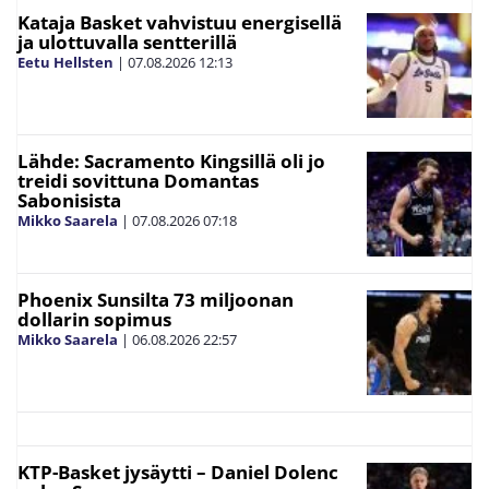
Kataja Basket vahvistuu energisellä
ja ulottuvalla sentterillä
Eetu Hellsten
|
07.08.2026
12:13
Lähde: Sacramento Kingsillä oli jo
treidi sovittuna Domantas
Sabonisista
Mikko Saarela
|
07.08.2026
07:18
Phoenix Sunsilta 73 miljoonan
dollarin sopimus
Mikko Saarela
|
06.08.2026
22:57
KTP-Basket jysäytti – Daniel Dolenc