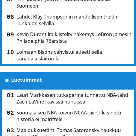
Suomeen
Lähde: Klay Thompsonin mahdollisen treidin
runko on selvillä
Kevin Durantilta kiistelty näkemys LeBron Jamesin
Philadelphia 76ersista
Loimaan Bisons vahvistui atleettisella
kanadalaislaiturilla
Luetuimmat
Lauri Markkasen tutkaparina tunnettu NBA-tähti
Zach LaVine ikävissä huhuissa
Suomalaisen NBA-toivon NCAA-siirrolle sinetti –
historia ei mairittele
Maajoukkuetähti Tomas Satoransky haukkuu