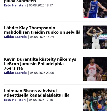
palaa Suomeen
Eetu Hellsten
|
06.08.2026
18:17
Lähde: Klay Thompsonin
mahdollisen treidin runko on selvillä
Mikko Saarela
|
06.08.2026
14:29
Kevin Durantilta kiistelty näkemys
LeBron Jamesin Philadelphia
76ersista
Mikko Saarela
|
05.08.2026
23:06
Loimaan Bisons vahvistui
atleettisella kanadalaislaiturilla
Eetu Hellsten
|
05.08.2026
17:46