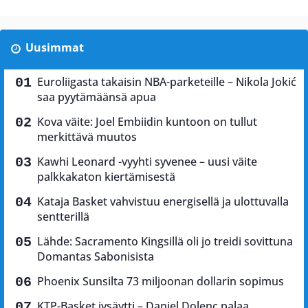
Uusimmat
Euroliigasta takaisin NBA-parketeille – Nikola Jokić
saa pyytämäänsä apua
Kova väite: Joel Embiidin kuntoon on tullut
merkittävä muutos
Kawhi Leonard -vyyhti syvenee – uusi väite
palkkakaton kiertämisestä
Kataja Basket vahvistuu energisellä ja ulottuvalla
sentterillä
Lähde: Sacramento Kingsillä oli jo treidi sovittuna
Domantas Sabonisista
Phoenix Sunsilta 73 miljoonan dollarin sopimus
KTP-Basket jysäytti – Daniel Dolenc palaa