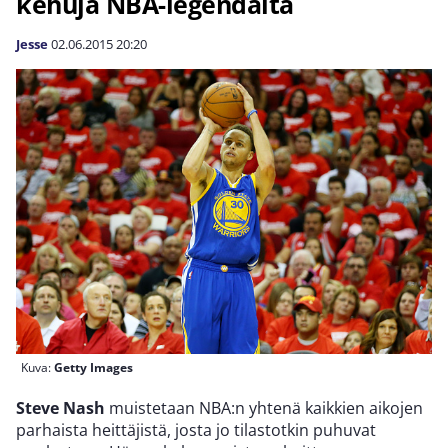
kehuja NBA-legendalta
Jesse
02.06.2015
20:20
Kuva:
Getty Images
Steve Nash
muistetaan NBA:n yhtenä kaikkien aikojen
parhaista heittäjistä, josta jo tilastotkin puhuvat