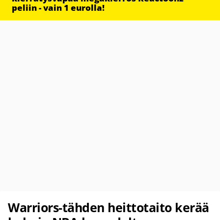
peliin - vain 1 eurolla!
Warriors-tähden heittotaito kerää