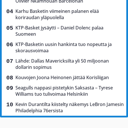
Olivier Nkamhouan Barcelonan
Karhu Basketin viimeinen palanen elää
koriraudan yläpuolella
KTP-Basket jysäytti – Daniel Dolenc palaa
Suomeen
KTP-Basketin uusin hankinta tuo nopeutta ja
skorausvoimaa
Lähde: Dallas Mavericksilta yli 50 miljoonan
dollarin sopimus
Kouvojen Joona Heinonen jättää Korisliigan
Seagulls nappasi pistetykin Saksasta – Tyrese
Williams tuo tulivoimaa Helsinkiin
Kevin Durantilta kiistelty näkemys LeBron Jamesin
Philadelphia 76ersista