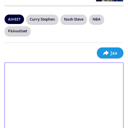
AIHEET
Curry Stephen
Nash Steve
NBA
Pääuutiset
Jaa
1€ = 10€ arvosta
ilmaiskierroksia ilman
kierrätystä!
Talleta 1€
Saat heti 50 ilmaiskierrosta Tuohi 1000 -
peliin (arvo 0,20€ per kierros)!