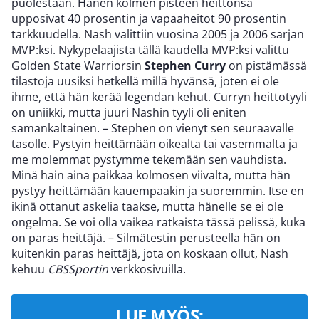
puolestaan. Hänen kolmen pisteen heittonsa
upposivat 40 prosentin ja vapaaheitot 90 prosentin
tarkkuudella. Nash valittiin vuosina 2005 ja 2006 sarjan
MVP:ksi. Nykypelaajista tällä kaudella MVP:ksi valittu
Golden State Warriorsin
Stephen Curry
on pistämässä
tilastoja uusiksi hetkellä millä hyvänsä, joten ei ole
ihme, että hän kerää legendan kehut. Curryn heittotyyli
on uniikki, mutta juuri Nashin tyyli oli eniten
samankaltainen. – Stephen on vienyt sen seuraavalle
tasolle. Pystyin heittämään oikealta tai vasemmalta ja
me molemmat pystymme tekemään sen vauhdista.
Minä hain aina paikkaa kolmosen viivalta, mutta hän
pystyy heittämään kauempaakin ja suoremmin. Itse en
ikinä ottanut askelia taakse, mutta hänelle se ei ole
ongelma. Se voi olla vaikea ratkaista tässä pelissä, kuka
on paras heittäjä. – Silmätestin perusteella hän on
kuitenkin paras heittäjä, jota on koskaan ollut, Nash
kehuu
CBSSportin
verkkosivuilla.
LUE MYÖS: