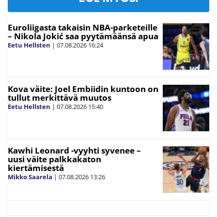
Euroliigasta takaisin NBA-parketeille
– Nikola Jokić saa pyytämäänsä apua
Eetu Hellsten
|
07.08.2026
16:24
Kova väite: Joel Embiidin kuntoon on
tullut merkittävä muutos
Eetu Hellsten
|
07.08.2026
15:40
Kawhi Leonard -vyyhti syvenee –
uusi väite palkkakaton
kiertämisestä
Mikko Saarela
|
07.08.2026
13:26