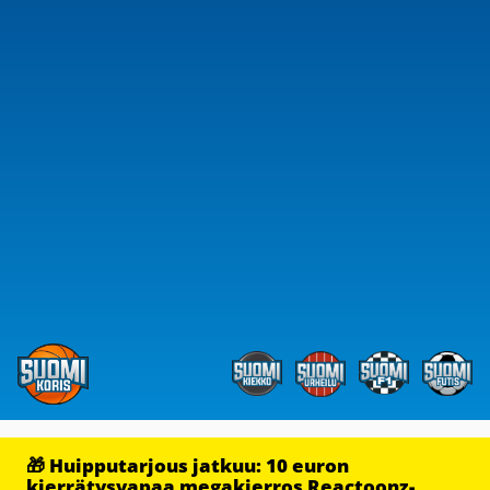
🎁 Huipputarjous jatkuu: 10 euron
kierrätysvapaa megakierros Reactoonz-