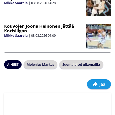
Mikko Saarela
|
03.08.2026
14:28
Kouvojen Joona Heinonen jättää
Korisliigan
Mikko Saarela
|
03.08.2026
01:09
AIHEET
Molenius Markus
Suomalaiset ulkomailla
Jaa
1€ = 10€ arvosta
ilmaiskierroksia ilman