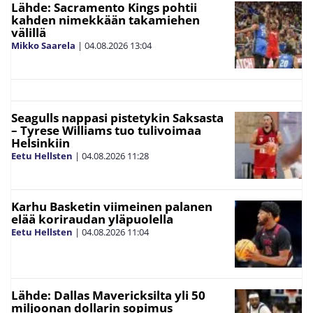
Lähde: Sacramento Kings pohtii
kahden nimekkään takamiehen
välillä
Mikko Saarela
|
04.08.2026
13:04
Seagulls nappasi pistetykin Saksasta
– Tyrese Williams tuo tulivoimaa
Helsinkiin
Eetu Hellsten
|
04.08.2026
11:28
Karhu Basketin viimeinen palanen
elää koriraudan yläpuolella
Eetu Hellsten
|
04.08.2026
11:04
Lähde: Dallas Mavericksilta yli 50
miljoonan dollarin sopimus