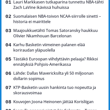
Lauri Markkasen tutkaparina tunnettu NBA-tähti
Zach LaVine ikävissä huhuissa
Suomalaisen NBA-toivon NCAA-siirrolle sinetti –
historia ei mairittele
Maajoukkuetähti Tomas Satoransky haukkuu
Olivier Nkamhouan Barcelonan
Karhu Basketin viimeinen palanen elää
koriraudan yläpuolella
Tästäkö Euroopan viihdyttävin pelaaja? Rikkoi
ennätyksiä Pohjois-Amerikassa
Lähde: Dallas Mavericksilta yli 50 miljoonan
dollarin sopimus
KTP-Basketin uusin hankinta tuo nopeutta ja
skorausvoimaa
Kouvojen Joona Heinonen jättää Korisliigan