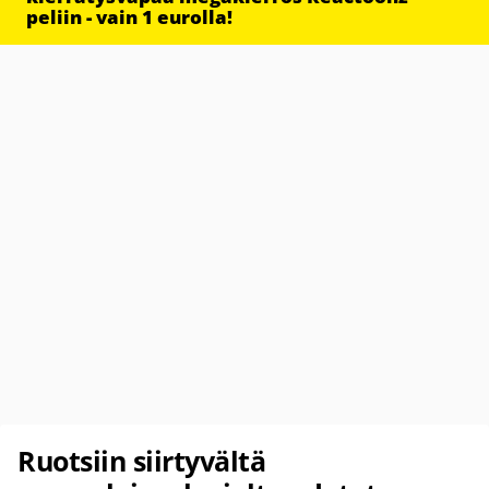
peliin - vain 1 eurolla!
Ruotsiin siirtyvältä