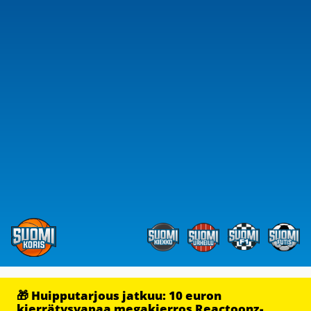
🎁 Huipputarjous jatkuu: 10 euron
kierrätysvapaa megakierros Reactoonz-