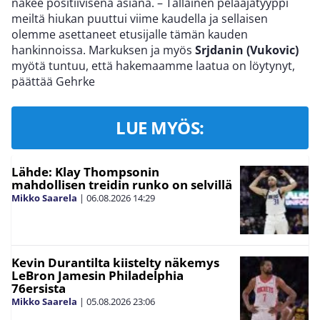
näkee positiivisena asiana. – Tällainen pelaajatyyppi
meiltä hiukan puuttui viime kaudella ja sellaisen
olemme asettaneet etusijalle tämän kauden
hankinnoissa. Markuksen ja myös
Srjdanin (Vukovic)
myötä tuntuu, että hakemaamme laatua on löytynyt,
päättää Gehrke
LUE MYÖS:
Lähde: Klay Thompsonin
mahdollisen treidin runko on selvillä
Mikko Saarela
|
06.08.2026
14:29
Kevin Durantilta kiistelty näkemys
LeBron Jamesin Philadelphia
76ersista
Mikko Saarela
|
05.08.2026
23:06