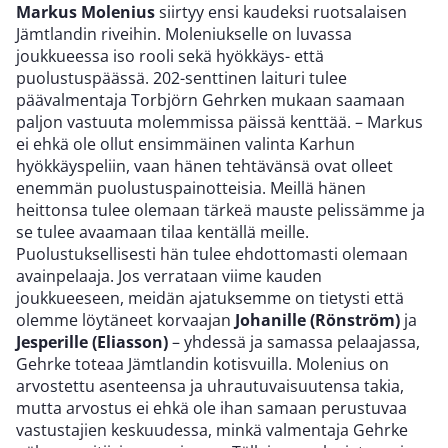
Markus Molenius
siirtyy ensi kaudeksi ruotsalaisen
Jämtlandin riveihin. Moleniukselle on luvassa
joukkueessa iso rooli sekä hyökkäys- että
puolustuspäässä. 202-senttinen laituri tulee
päävalmentaja Torbjörn Gehrken mukaan saamaan
paljon vastuuta molemmissa päissä kenttää. – Markus
ei ehkä ole ollut ensimmäinen valinta Karhun
hyökkäyspeliin, vaan hänen tehtävänsä ovat olleet
enemmän puolustuspainotteisia. Meillä hänen
heittonsa tulee olemaan tärkeä mauste pelissämme ja
se tulee avaamaan tilaa kentällä meille.
Puolustuksellisesti hän tulee ehdottomasti olemaan
avainpelaaja. Jos verrataan viime kauden
joukkueeseen, meidän ajatuksemme on tietysti että
olemme löytäneet korvaajan
Johanille (Rönström)
ja
Jesperille (Eliasson)
– yhdessä ja samassa pelaajassa,
Gehrke toteaa Jämtlandin kotisvuilla. Molenius on
arvostettu asenteensa ja uhrautuvaisuutensa takia,
mutta arvostus ei ehkä ole ihan samaan perustuvaa
vastustajien keskuudessa, minkä valmentaja Gehrke