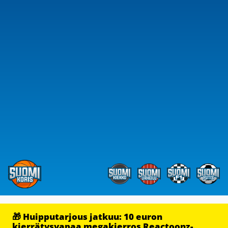
🎁 Huipputarjous jatkuu: 10 euron
kierrätysvapaa megakierros Reactoonz-