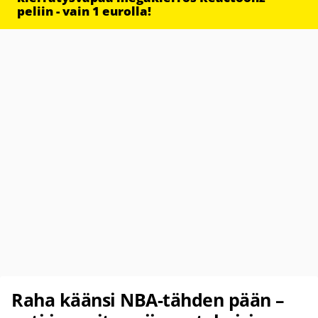
peliin - vain 1 eurolla!
Raha käänsi NBA-tähden pään –