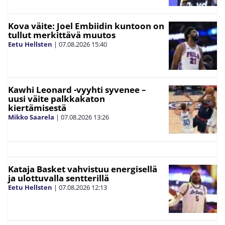
Kova väite: Joel Embiidin kuntoon on
tullut merkittävä muutos
Eetu Hellsten
|
07.08.2026
15:40
Kawhi Leonard -vyyhti syvenee –
uusi väite palkkakaton
kiertämisestä
Mikko Saarela
|
07.08.2026
13:26
Kataja Basket vahvistuu energisellä
ja ulottuvalla sentterillä
Eetu Hellsten
|
07.08.2026
12:13