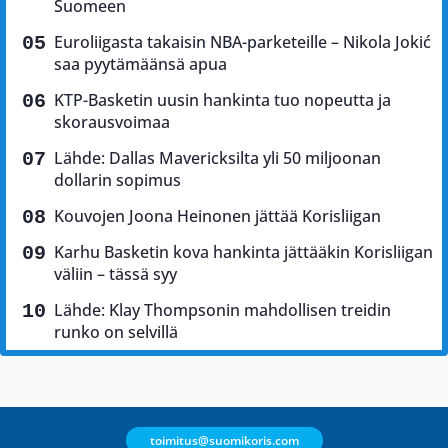
Suomeen
Euroliigasta takaisin NBA-parketeille – Nikola Jokić
saa pyytämäänsä apua
KTP-Basketin uusin hankinta tuo nopeutta ja
skorausvoimaa
Lähde: Dallas Mavericksilta yli 50 miljoonan
dollarin sopimus
Kouvojen Joona Heinonen jättää Korisliigan
Karhu Basketin kova hankinta jättääkin Korisliigan
väliin – tässä syy
Lähde: Klay Thompsonin mahdollisen treidin
runko on selvillä
toimitus@suomikoris.com