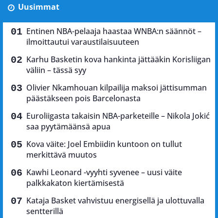
Uusimmat
Entinen NBA-pelaaja haastaa WNBA:n säännöt –
ilmoittautui varaustilaisuuteen
Karhu Basketin kova hankinta jättääkin Korisliigan
väliin – tässä syy
Olivier Nkamhouan kilpailija maksoi jättisumman
päästäkseen pois Barcelonasta
Euroliigasta takaisin NBA-parketeille – Nikola Jokić
saa pyytämäänsä apua
Kova väite: Joel Embiidin kuntoon on tullut
merkittävä muutos
Kawhi Leonard -vyyhti syvenee – uusi väite
palkkakaton kiertämisestä
Kataja Basket vahvistuu energisellä ja ulottuvalla
sentterillä