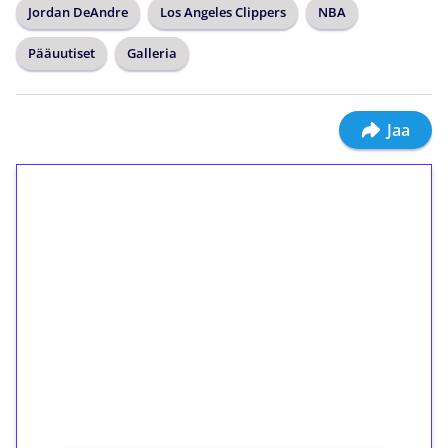
Jordan DeAndre
Los Angeles Clippers
NBA
Pääuutiset
Galleria
Jaa
1€ = 10€ arvosta
ilmaiskierroksia ilman
kierrätystä!
Talleta 1€
Saat heti 50 ilmaiskierrosta Tuohi 1000 -
peliin (arvo 0,20€ per kierros)!
Ei kierrätysvaatimusta!