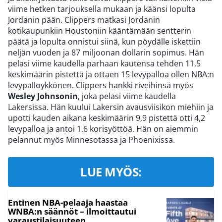
viime hetken tarjouksella mukaan ja käänsi lopulta
Jordanin pään. Clippers matkasi Jordanin
kotikaupunkiin Houstoniin kääntämään sentterin
päätä ja lopulta onnistui siinä, kun pöydälle iskettiin
neljän vuoden ja 87 miljoonan dollarin sopimus. Hän
pelasi viime kaudella parhaan kautensa tehden 11,5
keskimäärin pistettä ja ottaen 15 levypalloa ollen NBA:n
levypalloykkönen. Clippers hankki riveihinsä myös
Wesley Johnsonin
, joka pelasi viime kaudella
Lakersissa. Hän kuului Lakersin avausviisikon miehiin ja
upotti kauden aikana keskimäärin 9,9 pistettä otti 4,2
levypalloa ja antoi 1,6 korisyöttöä. Hän on aiemmin
pelannut myös Minnesotassa ja Phoenixissa.
LUE MYÖS:
Entinen NBA-pelaaja haastaa
WNBA:n säännöt – ilmoittautui
varaustilaisuuteen