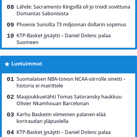
Lähde: Sacramento Kingsillä oli jo treidi sovittuna
Domantas Sabonisista
Phoenix Sunsilta 73 miljoonan dollarin sopimus
KTP-Basket jysäytti – Daniel Dolenc palaa
Suomeen
Luetuimmat
Suomalaisen NBA-toivon NCAA-siirrolle sinetti –
historia ei mairittele
Maajoukkuetähti Tomas Satoransky haukkuu
Olivier Nkamhouan Barcelonan
Karhu Basketin viimeinen palanen elää
koriraudan yläpuolella
KTP-Basket jysäytti – Daniel Dolenc palaa