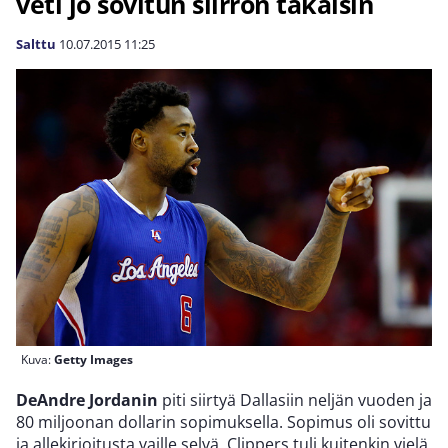
veti jo sovitun siirron takaisin
Salttu
10.07.2015
11:25
Kuva:
Getty Images
DeAndre Jordanin
piti siirtyä Dallasiin neljän vuoden ja
80 miljoonan dollarin sopimuksella. Sopimus oli sovittu
ja allekirjoitusta vaille selvä. Clippers tuli kuitenkin vielä