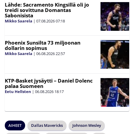
Lähde: Sacramento Kingsillä oli jo
treidi sovittuna Domantas
Sabonisista
Mikko Saarela
|
07.08.2026
07:18
Phoenix Sunsilta 73 miljoonan
dollarin sopimus
Mikko Saarela
|
06.08.2026
22:57
KTP-Basket jysäytti – Daniel Dolenc
palaa Suomeen
Eetu Hellsten
|
06.08.2026
18:17
AIHEET
Dallas Mavericks
Johnson Wesley