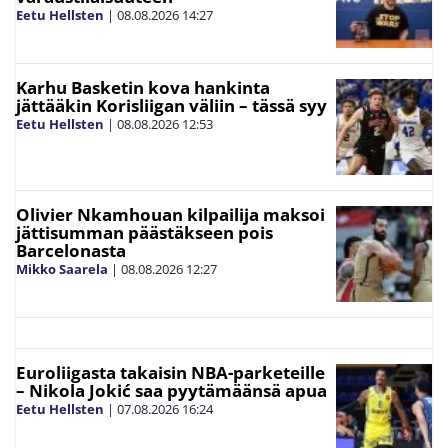
Eetu Hellsten
|
08.08.2026
14:27
Karhu Basketin kova hankinta
jättääkin Korisliigan väliin – tässä syy
Eetu Hellsten
|
08.08.2026
12:53
Olivier Nkamhouan kilpailija maksoi
jättisumman päästäkseen pois
Barcelonasta
Mikko Saarela
|
08.08.2026
12:27
Euroliigasta takaisin NBA-parketeille
– Nikola Jokić saa pyytämäänsä apua
Eetu Hellsten
|
07.08.2026
16:24