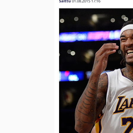
Salttu
01.08.2015
17:16