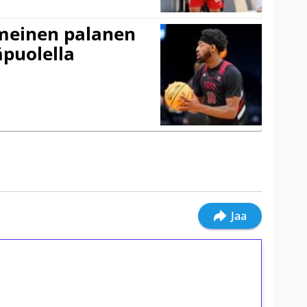
imeinen palanen
äpuolella
Jaa
ilmaiskierroksia ilman