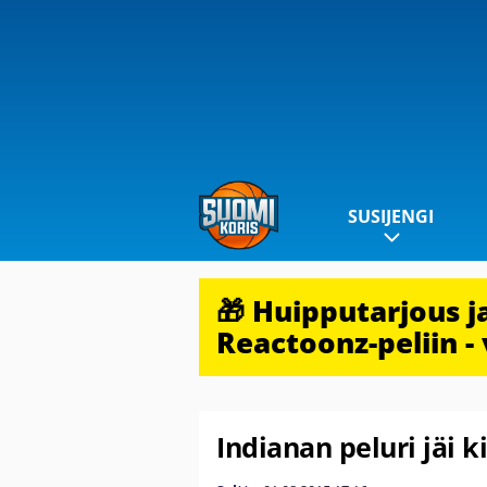
SUSIJENGI
🎁 Huipputarjous 
Reactoonz-peliin - 
Indianan peluri jäi k