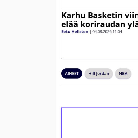
Karhu Basketin vi
elää koriraudan yl
Eetu Hellsten
|
04.08.2026
11:04
AIHEET
Hill Jordan
NBA
1€ = 10€ arvosta 
kierrätystä!