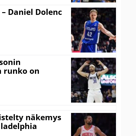
 – Daniel Dolenc
sonin
n runko on
iistelty näkemys
ladelphia