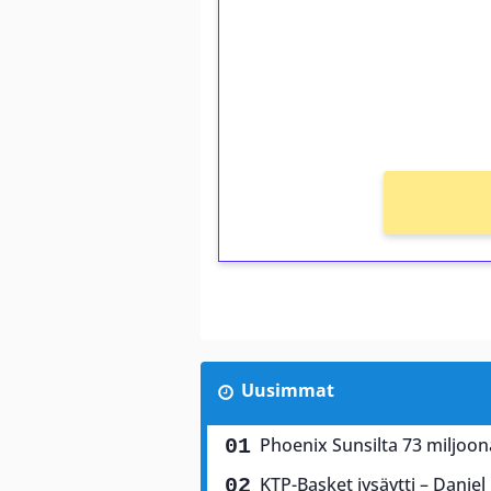
Talleta 1€
Saat heti 50 ilmaiskierr
kierros)!
Ei kierrätysvaatimusta!
Uusimmat
Phoenix Sunsilta 73 miljoon
KTP-Basket jysäytti – Dani