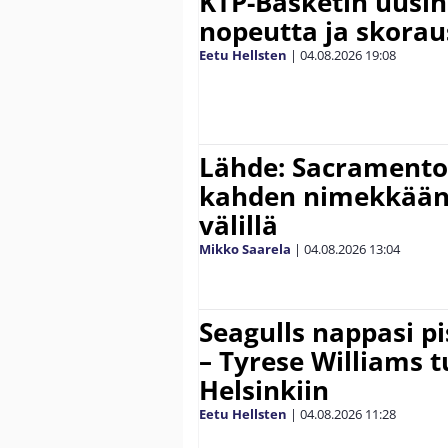
KTP-Basketin uusin
nopeutta ja skora
Eetu Hellsten
|
04.08.2026
19:08
Lähde: Sacramento 
kahden nimekkään
välillä
Mikko Saarela
|
04.08.2026
13:04
Seagulls nappasi p
– Tyrese Williams 
Helsinkiin
Eetu Hellsten
|
04.08.2026
11:28