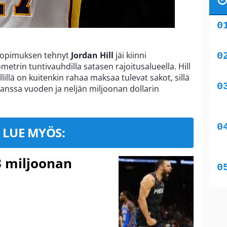
 sopimuksen tehnyt
Jordan Hill
jäi kiinni
lometrin tuntivauhdilla satasen rajoitusalueella. Hill
Hillillä on kuitenkin rahaa maksaa tulevat sakot, sillä
 kanssa vuoden ja neljän miljoonan dollarin
LUE MYÖS:
3 miljoonan