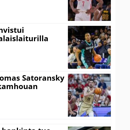
vistui
laislaiturilla
Tomas Satoransky
Nkamhouan