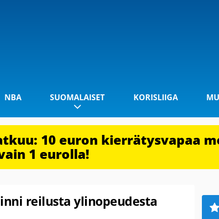
NBA
SUOMALAISET
KORISLIIGA
MU
jatkuu: 10 euron kierrätysvapaa m
vain 1 eurolla!
iinni reilusta ylinopeudesta