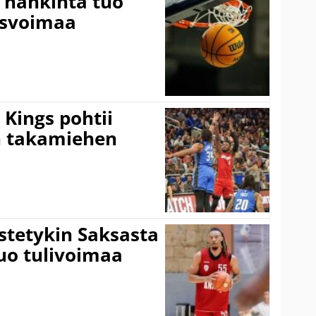
 hankinta tuo
usvoimaa
Kings pohtii
 takamiehen
istetykin Saksasta
tuo tulivoimaa