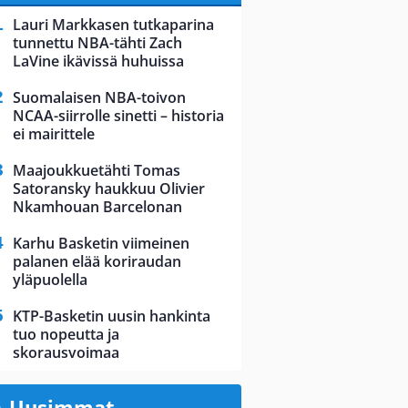
Lauri Markkasen tutkaparina
tunnettu NBA-tähti Zach
LaVine ikävissä huhuissa
Suomalaisen NBA-toivon
NCAA-siirrolle sinetti – historia
ei mairittele
Maajoukkuetähti Tomas
Satoransky haukkuu Olivier
Nkamhouan Barcelonan
Karhu Basketin viimeinen
palanen elää koriraudan
yläpuolella
KTP-Basketin uusin hankinta
tuo nopeutta ja
skorausvoimaa
Uusimmat