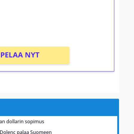
osta Tuohi 1000 -peliin (arvo 0,20€ per
PELAA NYT
an dollarin sopimus
el Dolenc palaa Suomeen