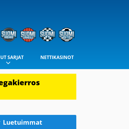
UT SARJAT
NETTIKASINOT
egakierros
Luetuimmat