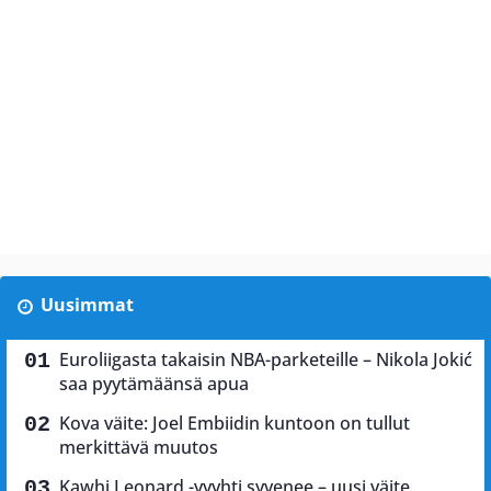
Uusimmat
Euroliigasta takaisin NBA-parketeille – Nikola Jokić
saa pyytämäänsä apua
Kova väite: Joel Embiidin kuntoon on tullut
merkittävä muutos
Kawhi Leonard -vyyhti syvenee – uusi väite