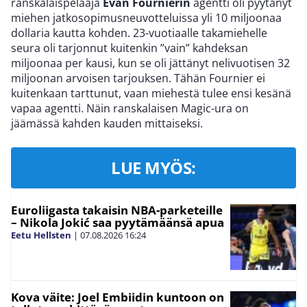
ranskalaispelaaja
Evan Fournierin
agentti oli pyytänyt
miehen jatkosopimusneuvotteluissa yli 10 miljoonaa
dollaria kautta kohden. 23-vuotiaalle takamiehelle
seura oli tarjonnut kuitenkin ”vain” kahdeksan
miljoonaa per kausi, kun se oli jättänyt nelivuotisen 32
miljoonan arvoisen tarjouksen. Tähän Fournier ei
kuitenkaan tarttunut, vaan miehestä tulee ensi kesänä
vapaa agentti. Näin ranskalaisen Magic-ura on
jäämässä kahden kauden mittaiseksi.
LUE MYÖS:
Euroliigasta takaisin NBA-parketeille
– Nikola Jokić saa pyytämäänsä apua
Eetu Hellsten
|
07.08.2026
16:24
Kova väite: Joel Embiidin kuntoon on