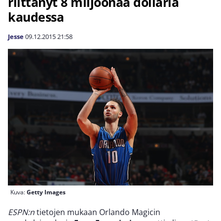
riittänyt 8 miljoonaa dollaria
kaudessa
Jesse
09.12.2015
21:58
Kuva:
Getty Images
ESPN:n
tietojen mukaan Orlando Magicin