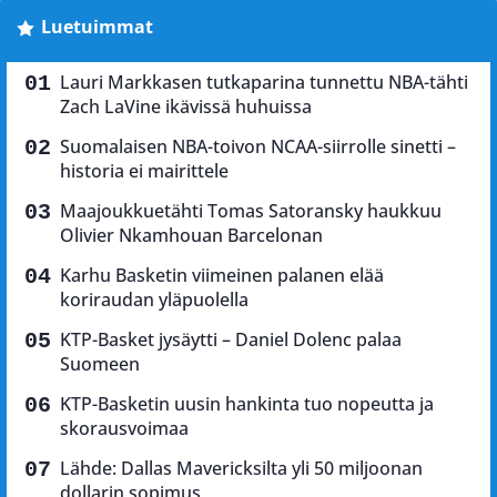
Luetuimmat
Lauri Markkasen tutkaparina tunnettu NBA-tähti
Zach LaVine ikävissä huhuissa
Suomalaisen NBA-toivon NCAA-siirrolle sinetti –
historia ei mairittele
Maajoukkuetähti Tomas Satoransky haukkuu
Olivier Nkamhouan Barcelonan
Karhu Basketin viimeinen palanen elää
koriraudan yläpuolella
KTP-Basket jysäytti – Daniel Dolenc palaa
Suomeen
KTP-Basketin uusin hankinta tuo nopeutta ja
skorausvoimaa
Lähde: Dallas Mavericksilta yli 50 miljoonan
dollarin sopimus