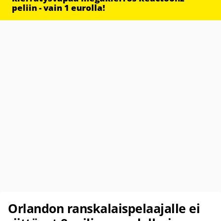
peliin - vain 1 eurolla!
Orlandon ranskalaispelaajalle ei