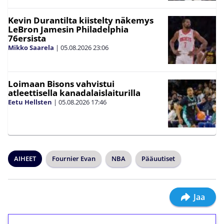
Kevin Durantilta kiistelty näkemys
LeBron Jamesin Philadelphia
76ersista
Mikko Saarela
|
05.08.2026
23:06
Loimaan Bisons vahvistui
atleettisella kanadalaislaiturilla
Eetu Hellsten
|
05.08.2026
17:46
AIHEET
Fournier Evan
NBA
Pääuutiset
Jaa