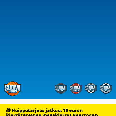
🎁 Huipputarjous jatkuu: 10 euron
kierrätysvapaa megakierros Reactoonz-