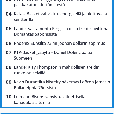
palkkakaton kiertämisestä
Kataja Basket vahvistuu energisellä ja ulottuvalla
sentterillä
Lähde: Sacramento Kingsillä oli jo treidi sovittuna
Domantas Sabonisista
Phoenix Sunsilta 73 miljoonan dollarin sopimus
KTP-Basket jysäytti – Daniel Dolenc palaa
Suomeen
Lähde: Klay Thompsonin mahdollisen treidin
runko on selvillä
Kevin Durantilta kiistelty näkemys LeBron Jamesin
Philadelphia 76ersista
Loimaan Bisons vahvistui atleettisella
kanadalaislaiturilla