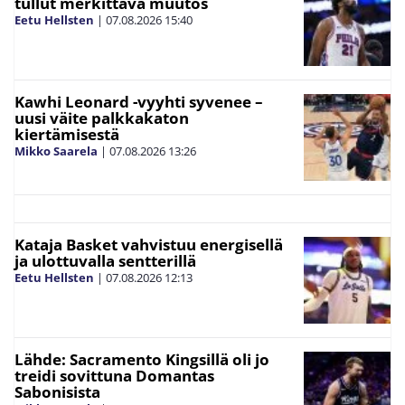
tullut merkittävä muutos
Eetu Hellsten
|
07.08.2026
15:40
Kawhi Leonard -vyyhti syvenee –
uusi väite palkkakaton
kiertämisestä
Mikko Saarela
|
07.08.2026
13:26
Kataja Basket vahvistuu energisellä
ja ulottuvalla sentterillä
Eetu Hellsten
|
07.08.2026
12:13
Lähde: Sacramento Kingsillä oli jo
treidi sovittuna Domantas
Sabonisista