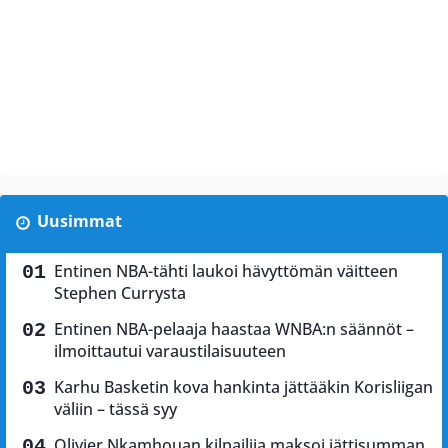
Uusimmat
Entinen NBA-tähti laukoi hävyttömän väitteen
Stephen Currysta
Entinen NBA-pelaaja haastaa WNBA:n säännöt –
ilmoittautui varaustilaisuuteen
Karhu Basketin kova hankinta jättääkin Korisliigan
väliin – tässä syy
Olivier Nkamhouan kilpailija maksoi jättisumman