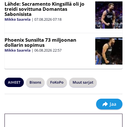
Lähde: Sacramento Kingsillä oli jo
treidi sovittuna Domantas
Sabonisista
Mikko Saarela
|
07.08.2026
07:18
Phoenix Sunsilta 73 miljoonan
dollarin sopimus
Mikko Saarela
|
06.08.2026
22:57
AIHEET
Bisons
FoKoPo
Muut sarjat
Jaa
🎁 Huipputarjous jatkuu: 10