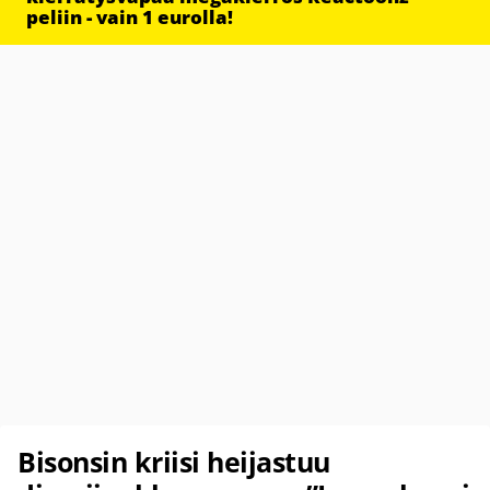
peliin - vain 1 eurolla!
Bisonsin kriisi heijastuu