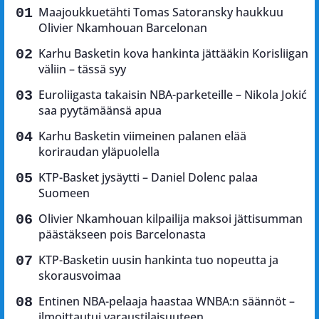
Maajoukkuetähti Tomas Satoransky haukkuu
Olivier Nkamhouan Barcelonan
Karhu Basketin kova hankinta jättääkin Korisliigan
väliin – tässä syy
Euroliigasta takaisin NBA-parketeille – Nikola Jokić
saa pyytämäänsä apua
Karhu Basketin viimeinen palanen elää
koriraudan yläpuolella
KTP-Basket jysäytti – Daniel Dolenc palaa
Suomeen
Olivier Nkamhouan kilpailija maksoi jättisumman
päästäkseen pois Barcelonasta
KTP-Basketin uusin hankinta tuo nopeutta ja
skorausvoimaa
Entinen NBA-pelaaja haastaa WNBA:n säännöt –
ilmoittautui varaustilaisuuteen