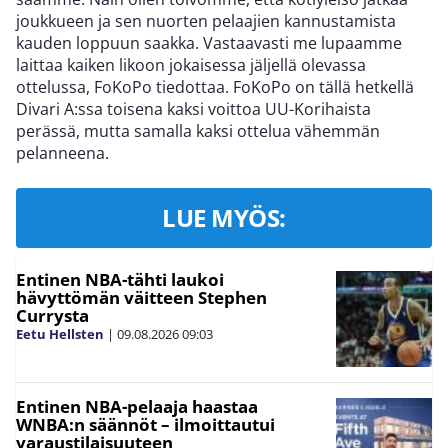
joukkueen ja sen nuorten pelaajien kannustamista
kauden loppuun saakka. Vastaavasti me lupaamme
laittaa kaiken likoon jokaisessa jäljellä olevassa
ottelussa, FoKoPo tiedottaa. FoKoPo on tällä hetkellä
Divari A:ssa toisena kaksi voittoa UU-Korihaista
perässä, mutta samalla kaksi ottelua vähemmän
pelanneena.
LUE MYÖS:
Entinen NBA-tähti laukoi
hävyttömän väitteen Stephen
Currysta
Eetu Hellsten
|
09.08.2026
09:03
Entinen NBA-pelaaja haastaa
WNBA:n säännöt – ilmoittautui
varaustilaisuuteen