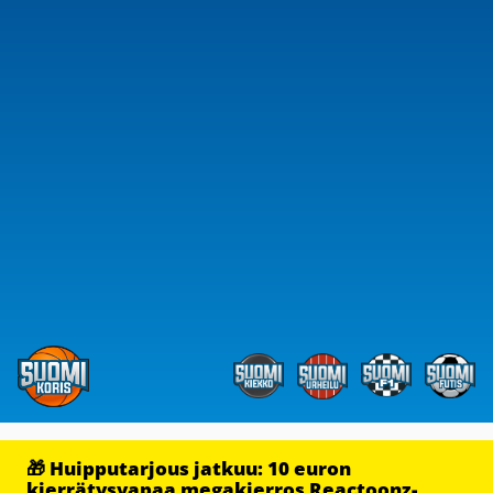
🎁 Huipputarjous jatkuu: 10 euron
kierrätysvapaa megakierros Reactoonz-