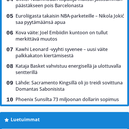
päästäkseen pois Barcelonasta
Euroliigasta takaisin NBA-parketeille – Nikola Jokić
saa pyytämäänsä apua
Kova väite: Joel Embiidin kuntoon on tullut
merkittävä muutos
Kawhi Leonard -vyyhti syvenee – uusi väite
palkkakaton kiertämisestä
Kataja Basket vahvistuu energisellä ja ulottuvalla
sentterillä
Lähde: Sacramento Kingsillä oli jo treidi sovittuna
Domantas Sabonisista
Phoenix Sunsilta 73 miljoonan dollarin sopimus
Luetuimmat