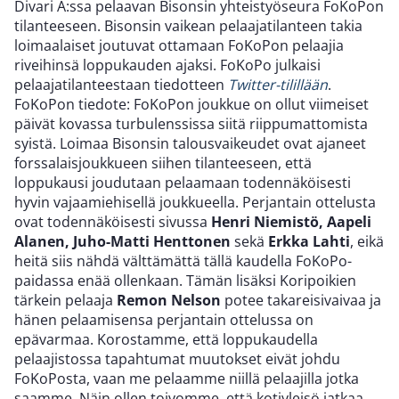
Divari A:ssa pelaavan Bisonsin yhteistyöseura FoKoPon
tilanteeseen. Bisonsin vaikean pelaajatilanteen takia
loimaalaiset joutuvat ottamaan FoKoPon pelaajia
riveihinsä loppukauden ajaksi. FoKoPo julkaisi
pelaajatilanteestaan tiedotteen
Twitter-tilillään
.
FoKoPon tiedote: FoKoPon joukkue on ollut viimeiset
päivät kovassa turbulenssissa siitä riippumattomista
syistä. Loimaa Bisonsin talousvaikeudet ovat ajaneet
forssalaisjoukkueen siihen tilanteeseen, että
loppukausi joudutaan pelaamaan todennäköisesti
hyvin vajaamiehisellä joukkueella. Perjantain ottelusta
ovat todennäköisesti sivussa
Henri Niemistö, Aapeli
Alanen, Juho-Matti Henttonen
sekä
Erkka Lahti
, eikä
heitä siis nähdä välttämättä tällä kaudella FoKoPo-
paidassa enää ollenkaan. Tämän lisäksi Koripoikien
tärkein pelaaja
Remon Nelson
potee takareisivaivaa ja
hänen pelaamisensa perjantain ottelussa on
epävarmaa. Korostamme, että loppukaudella
pelaajistossa tapahtumat muutokset eivät johdu
FoKoPosta, vaan me pelaamme niillä pelaajilla jotka
saamme. Näin ollen toivomme, että kotiyleisö jatkaa