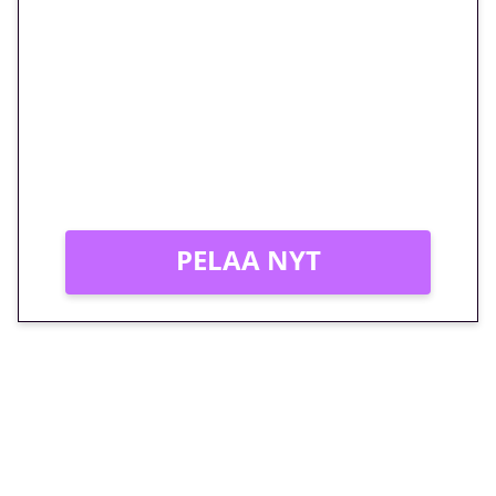
euron kierrätysvapaa
megakierros Reactoonz-
peliin – vain 1 eurolla!
Peli: Reactoonz
Vain uusille asiakkaille!
PELAA NYT