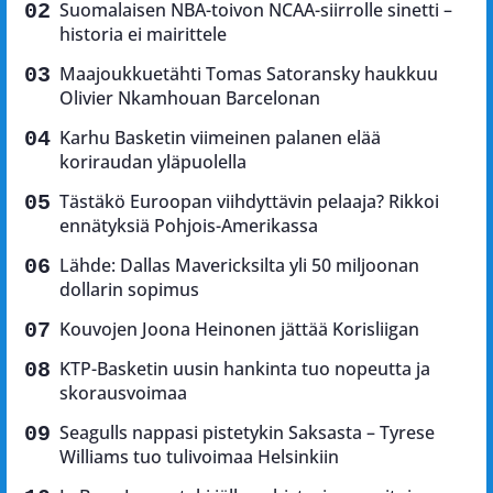
Suomalaisen NBA-toivon NCAA-siirrolle sinetti –
historia ei mairittele
Maajoukkuetähti Tomas Satoransky haukkuu
Olivier Nkamhouan Barcelonan
Karhu Basketin viimeinen palanen elää
koriraudan yläpuolella
Tästäkö Euroopan viihdyttävin pelaaja? Rikkoi
ennätyksiä Pohjois-Amerikassa
Lähde: Dallas Mavericksilta yli 50 miljoonan
dollarin sopimus
Kouvojen Joona Heinonen jättää Korisliigan
KTP-Basketin uusin hankinta tuo nopeutta ja
skorausvoimaa
Seagulls nappasi pistetykin Saksasta – Tyrese
Williams tuo tulivoimaa Helsinkiin