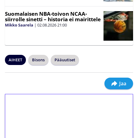
Suomalaisen NBA-toivon NCAA-
siirrolle sinetti – historia ei mairittele
Mikko Saarela
|
02.08.2026
21:00
AIHEET
Bisons
Pääuutiset
Jaa
1€ = 10€ arvosta
ilmaiskierroksia ilman
kierrätystä!