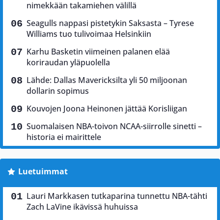
nimekkään takamiehen välillä
Seagulls nappasi pistetykin Saksasta – Tyrese
Williams tuo tulivoimaa Helsinkiin
Karhu Basketin viimeinen palanen elää
koriraudan yläpuolella
Lähde: Dallas Mavericksilta yli 50 miljoonan
dollarin sopimus
Kouvojen Joona Heinonen jättää Korisliigan
Suomalaisen NBA-toivon NCAA-siirrolle sinetti –
historia ei mairittele
Luetuimmat
Lauri Markkasen tutkaparina tunnettu NBA-tähti
Zach LaVine ikävissä huhuissa