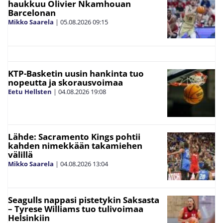
haukkuu Olivier Nkamhouan
Barcelonan
Mikko Saarela
|
05.08.2026
09:15
KTP-Basketin uusin hankinta tuo
nopeutta ja skorausvoimaa
Eetu Hellsten
|
04.08.2026
19:08
Lähde: Sacramento Kings pohtii
kahden nimekkään takamiehen
välillä
Mikko Saarela
|
04.08.2026
13:04
Seagulls nappasi pistetykin Saksasta
– Tyrese Williams tuo tulivoimaa
Helsinkiin