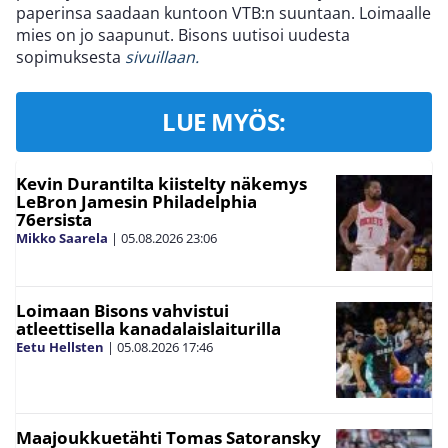
paperinsa saadaan kuntoon VTB:n suuntaan. Loimaalle
mies on jo saapunut. Bisons uutisoi uudesta
sopimuksesta
sivuillaan.
LUE MYÖS:
Kevin Durantilta kiistelty näkemys
LeBron Jamesin Philadelphia
76ersista
Mikko Saarela
|
05.08.2026
23:06
Loimaan Bisons vahvistui
atleettisella kanadalaislaiturilla
Eetu Hellsten
|
05.08.2026
17:46
Maajoukkuetähti Tomas Satoransky