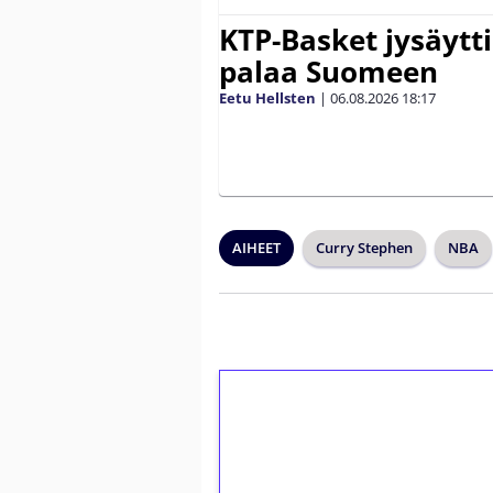
KTP-Basket jysäytti
palaa Suomeen
Eetu Hellsten
|
06.08.2026
18:17
AIHEET
Curry Stephen
NBA
1€ = 10€ arvosta 
kierrätystä!