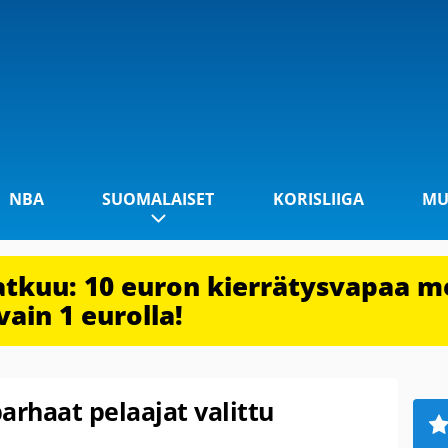
NBA
SUOMALAISET
KORISLIIGA
MU
jatkuu: 10 euron kierrätysvapaa m
vain 1 eurolla!
arhaat pelaajat valittu