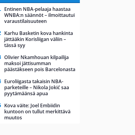
Entinen NBA-pelaaja haastaa
WNBA:n säännöt – ilmoittautui
varaustilaisuuteen
Karhu Basketin kova hankinta
jättääkin Korisliigan väliin –
tässä syy
Olivier Nkamhouan kilpailija
maksoi jättisumman
päästäkseen pois Barcelonasta
Euroliigasta takaisin NBA-
parketeille – Nikola Jokić saa
pyytämäänsä apua
Kova väite: Joel Embiidin
kuntoon on tullut merkittävä
muutos