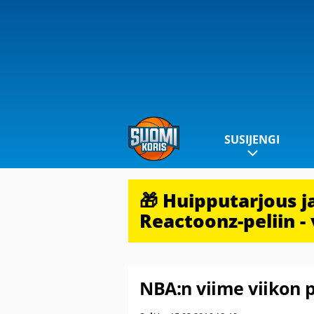
SUSIJENGI
🎁 Huipputarjous 
Reactoonz-peliin - 
NBA:n viime viikon p