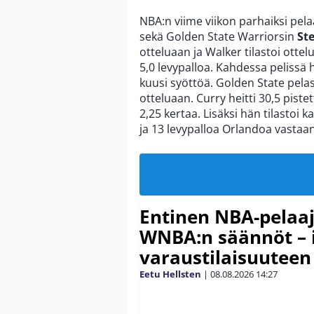
NBA:n viime viikon parhaiksi pelaa
sekä Golden State Warriorsin
St
otteluaan ja Walker tilastoi ottel
5,0 levypalloa. Kahdessa pelissä hä
kuusi syöttöä. Golden State pelasi
otteluaan. Curry heitti 30,5 pistett
2,25 kertaa. Lisäksi hän tilastoi
ja 13 levypalloa Orlandoa vastaan
Entinen NBA-pelaa
WNBA:n säännöt – 
varaustilaisuuteen
Eetu Hellsten
|
08.08.2026
14:27