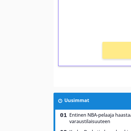
Talleta 1€
Saat heti 50 ilmaiskierr
kierros)!
Ei kierrätysvaatimusta!
Uusimmat
Entinen NBA-pelaaja haasta
varaustilaisuuteen