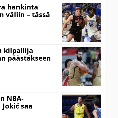
va hankinta
n väliin – tässä
kilpailija
an päästäkseen
in NBA-
 Jokić saa