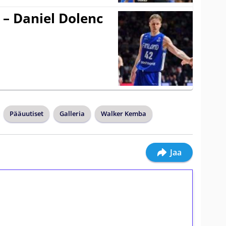
 – Daniel Dolenc
Pääuutiset
Galleria
Walker Kemba
Jaa
ilmaiskierroksia ilman