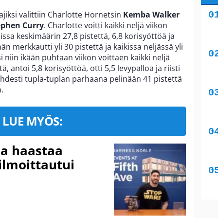
jiksi valittiin Charlotte Hornetsin
Kemba Walker
ephen Curry
. Charlotte voitti kaikki neljä viikon
uissa keskimäärin 27,8 pistettä, 6,8 korisyöttöä ja
n merkkautti yli 30 pistettä ja kaikissa neljässä yli
 niin ikään puhtaan viikon voittaen kaikki neljä
ä, antoi 5,8 korisyöttöä, otti 5,5 levypalloa ja riisti
 kahdesti tupla-tuplan parhaana pelinään 41 pistettä
.
LUE MYÖS:
ja haastaa
ilmoittautui