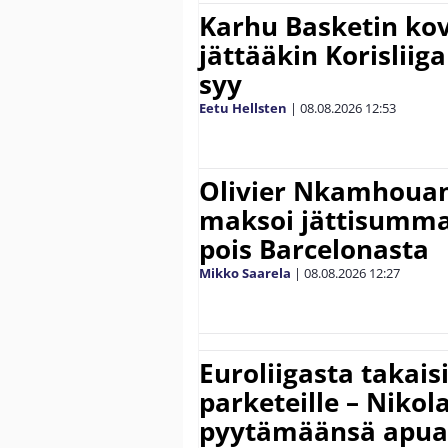
Karhu Basketin ko
jättääkin Korisliiga
syy
Eetu Hellsten
|
08.08.2026
12:53
Olivier Nkamhouan 
maksoi jättisumm
pois Barcelonasta
Mikko Saarela
|
08.08.2026
12:27
Euroliigasta takais
parketeille – Nikola
pyytämäänsä apua