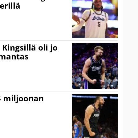
erillä
ingsillä oli jo
omantas
3 miljoonan