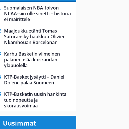
Suomalaisen NBA-toivon
NCAA-siirrolle sinetti – historia
ei mairittele
Maajoukkuetähti Tomas
Satoransky haukkuu Olivier
Nkamhouan Barcelonan
Karhu Basketin viimeinen
palanen elää koriraudan
yläpuolella
KTP-Basket jysäytti – Daniel
Dolenc palaa Suomeen
KTP-Basketin uusin hankinta
tuo nopeutta ja
skorausvoimaa
Uusimmat