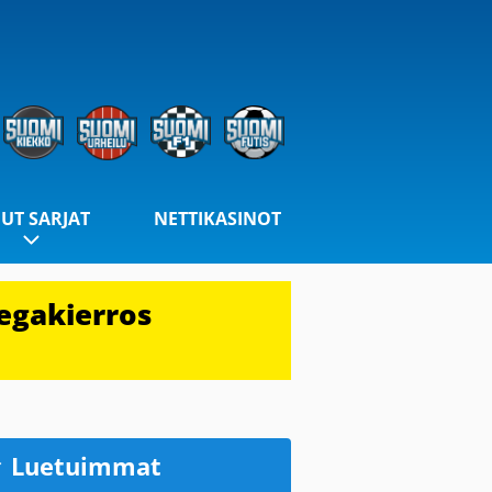
UT SARJAT
NETTIKASINOT
egakierros
Luetuimmat