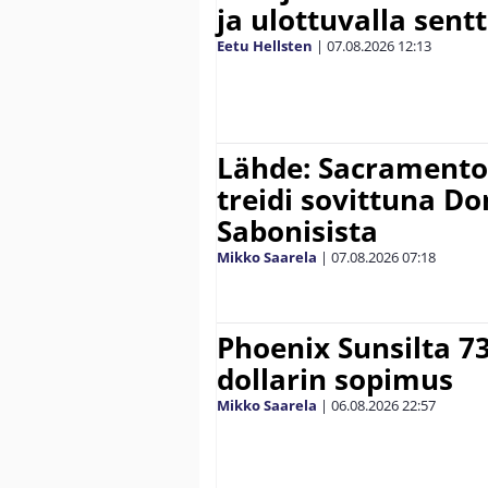
ja ulottuvalla sentt
Eetu Hellsten
|
07.08.2026
12:13
Lähde: Sacramento K
treidi sovittuna D
Sabonisista
Mikko Saarela
|
07.08.2026
07:18
Phoenix Sunsilta 7
dollarin sopimus
Mikko Saarela
|
06.08.2026
22:57