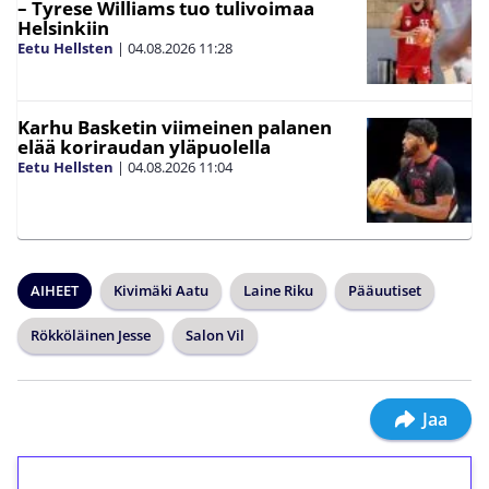
– Tyrese Williams tuo tulivoimaa
Helsinkiin
Eetu Hellsten
|
04.08.2026
11:28
Karhu Basketin viimeinen palanen
elää koriraudan yläpuolella
Eetu Hellsten
|
04.08.2026
11:04
AIHEET
Kivimäki Aatu
Laine Riku
Pääuutiset
Rökköläinen Jesse
Salon Vil
Jaa