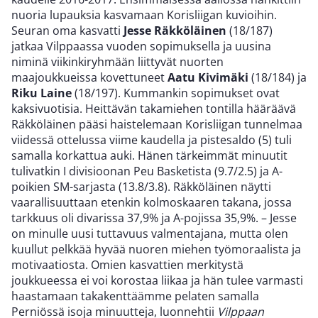
nuoria lupauksia kasvamaan Korisliigan kuvioihin.
Seuran oma kasvatti
Jesse Räkköläinen
(18/187)
jatkaa Vilppaassa vuoden sopimuksella ja uusina
niminä viikinkiryhmään liittyvät nuorten
maajoukkueissa kovettuneet
Aatu Kivimäki
(18/184) ja
Riku Laine
(18/197). Kummankin sopimukset ovat
kaksivuotisia. Heittävän takamiehen tontilla hääräävä
Räkköläinen pääsi haistelemaan Korisliigan tunnelmaa
viidessä ottelussa viime kaudella ja pistesaldo (5) tuli
samalla korkattua auki. Hänen tärkeimmät minuutit
tulivatkin I divisioonan Peu Basketista (9.7/2.5) ja A-
poikien SM-sarjasta (13.8/3.8). Räkköläinen näytti
vaarallisuuttaan etenkin kolmoskaaren takana, jossa
tarkkuus oli divarissa 37,9% ja A-pojissa 35,9%. – Jesse
on minulle uusi tuttavuus valmentajana, mutta olen
kuullut pelkkää hyvää nuoren miehen työmoraalista ja
motivaatiosta. Omien kasvattien merkitystä
joukkueessa ei voi korostaa liikaa ja hän tulee varmasti
haastamaan takakenttäämme pelaten samalla
Perniössä isoja minuutteja, luonnehtii
Vilppaan