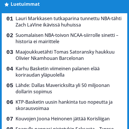
Luetuimmat
Lauri Markkasen tutkaparina tunnettu NBA-tähti
Zach LaVine ikävissä huhuissa
Suomalaisen NBA-toivon NCAA-siirrolle sinetti –
historia ei mairittele
Maajoukkuetähti Tomas Satoransky haukkuu
Olivier Nkamhouan Barcelonan
Karhu Basketin viimeinen palanen elää
koriraudan yläpuolella
Lähde: Dallas Mavericksilta yli 50 miljoonan
dollarin sopimus
KTP-Basketin uusin hankinta tuo nopeutta ja
skorausvoimaa
Kouvojen Joona Heinonen jättää Korisliigan