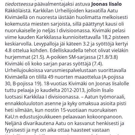
tiedotteessa
päävalmentajaksi astuva
Joonas Iisalo
Räkköläistä. Karkkilan Urheilijoiden kasvatilla Aatu
Kivimäellä on nuoresta iästään huolimatta melkoisesti
kokemusta miesten sarjoista, sillä päättynyt kausi oli
nuorukaiselle jo neljäs I divisioonassa. Kivimäki pelasi
viime kauden Karkkilassa kunnioitettavalla 18,2 pisteen
keskiarvolla. Levypalloja jäi käteen 3.2 ja syöttöjä kertyi
4.8 ottelua kohden. Edelliskaudella tehot olivat vieläkin
hurjemmat (21.5). A-poikien SM-sarjassa (21.8/3.8)
Kivimäki oli koko sarjan paras syöttäjä (7.4).
Urheilujoukoissa varusmiespalvelustaan suorittavalla
Kivimäellä on tilillä 49 nuorten maaottelua (A-pojissa
30, B-pojissa 19). 18-vuotias Kivimäki on Joonas Iisalolle
tuttu pelaaja jo kaudelta 2012-2013, jolloin Iisalo
luotsasi Karkkilaa I divisioonassa. – Aatun työmoraali,
ennakkoluuloton asenne ja kyky omaksua asioita pisti
heti silmään, kun nostin 15-vuotiaan nuorukaisen
KaU:n edustusjoukkueen pelaavaan kokoonpanoon.
Neljänä divarikautena Aatu on kasvanut henkisesti ja
fyysisesti ja nyt on aika ottaa haasteet vastaan