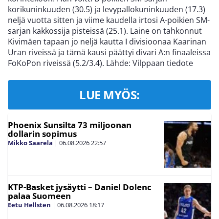
korikuninkuuden (30.5) ja levypallokuninkuuden (17.3)
neljä vuotta sitten ja viime kaudella irtosi A-poikien SM-
sarjan kakkossija pisteissä (25.1). Laine on tahkonnut
Kivimäen tapaan jo neljä kautta I divisioonaa Kaarinan
Uran riveissä ja tämä kausi päättyi divari A:n finaaleissa
FoKoPon riveissä (5.2/3.4). Lähde: Vilppaan tiedote
LUE MYÖS:
Phoenix Sunsilta 73 miljoonan
dollarin sopimus
Mikko Saarela
|
06.08.2026
22:57
KTP-Basket jysäytti – Daniel Dolenc
palaa Suomeen
Eetu Hellsten
|
06.08.2026
18:17