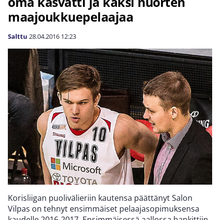
oma kasvatti ja kaksi nuorten
maajoukkuepelaajaa
Salttu
28.04.2016
12:23
Korisliigan puolivälieriin kautensa päättänyt Salon
Vilpas on tehnyt ensimmäiset pelaajasopimuksensa
kaudelle 2016-2017. Ensimmäisessä aallossa hankittiin