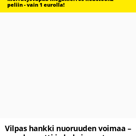
peliin - vain 1 eurolla!
Vilpas hankki nuoruuden voimaa –