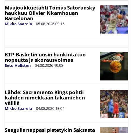
Maajoukkuetähti Tomas Satoransky
haukkuu Olivier Nkamhouan
Barcelonan
Mikko Saarela
|
05.08.2026
09:15
KTP-Basketin uusin hankinta tuo
nopeutta ja skorausvoimaa
Eetu Hellsten
|
04.08.2026
19:08
Lähde: Sacramento Kings pohtii
kahden nimekkään takamiehen
välillä
Mikko Saarela
|
04.08.2026
13:04
Seagulls nappasi pistetykin Saksasta