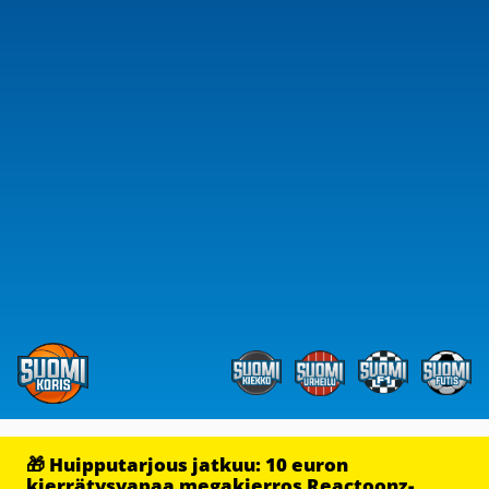
🎁 Huipputarjous jatkuu: 10 euron
kierrätysvapaa megakierros Reactoonz-