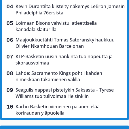
Kevin Durantilta kiistelty näkemys LeBron Jamesin
Philadelphia 76ersista
Loimaan Bisons vahvistui atleettisella
kanadalaislaiturilla
Maajoukkuetähti Tomas Satoransky haukkuu
Olivier Nkamhouan Barcelonan
KTP-Basketin uusin hankinta tuo nopeutta ja
skorausvoimaa
Lähde: Sacramento Kings pohtii kahden
nimekkään takamiehen välillä
Seagulls nappasi pistetykin Saksasta – Tyrese
Williams tuo tulivoimaa Helsinkiin
Karhu Basketin viimeinen palanen elää
koriraudan yläpuolella