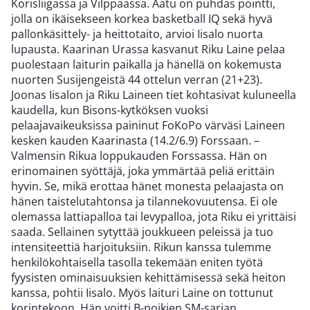
Korisliigassa ja Vilppaassa. Aatu on puhdas pointti,
jolla on ikäisekseen korkea basketball IQ sekä hyvä
pallonkäsittely- ja heittotaito, arvioi Iisalo nuorta
lupausta. Kaarinan Urassa kasvanut Riku Laine pelaa
puolestaan laiturin paikalla ja hänellä on kokemusta
nuorten Susijengeistä 44 ottelun verran (21+23).
Joonas Iisalon ja Riku Laineen tiet kohtasivat kuluneella
kaudella, kun Bisons-kytköksen vuoksi
pelaajavaikeuksissa paininut FoKoPo värväsi Laineen
kesken kauden Kaarinasta (14.2/6.9) Forssaan. –
Valmensin Rikua loppukauden Forssassa. Hän on
erinomainen syöttäjä, joka ymmärtää peliä erittäin
hyvin. Se, mikä erottaa hänet monesta pelaajasta on
hänen taistelutahtonsa ja tilannekovuutensa. Ei ole
olemassa lattiapalloa tai levypalloa, jota Riku ei yrittäisi
saada. Sellainen sytyttää joukkueen peleissä ja tuo
intensiteettiä harjoituksiin. Rikun kanssa tulemme
henkilökohtaisella tasolla tekemään eniten työtä
fyysisten ominaisuuksien kehittämisessä sekä heiton
kanssa, pohtii Iisalo. Myös laituri Laine on tottunut
korintekoon. Hän voitti B-poikien SM-sarjan