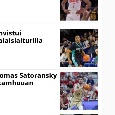
vistui
laislaiturilla
Tomas Satoransky
Nkamhouan