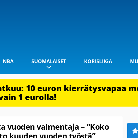
NBA
SUOMALAISET
KORISLIIGA
MU
jatkuu: 10 euron kierrätysvapaa m
vain 1 eurolla!
a vuoden valmentaja – ”Koko
nto kuuden vuoden työstä”