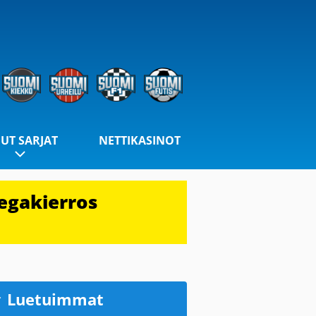
UT SARJAT
NETTIKASINOT
egakierros
Luetuimmat