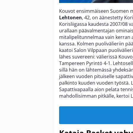
Kouvot ensimmäiseen Suomen m
Lehtonen
, 42, on äänestetty Ko
Korisliigassa kaudesta 2007/08 
urallaan päävalmentajan ominai
mitalipelitunnelmaa vain kerra
kanssa. Kolmen puolivälieriin pä
kaatoi Salon Vilppaan puolivälieri
lähes suvereeni: välierissä Kouvo
Tampereen Pyrintö 4-1. Lehtosell
sillä hän on lähtemässä yhdeksä
jälkeen vuoden pituiselle sapatti
palkinto kuuden vuoden työstä. Lä
Sapattivapaalla aion pelata tenn
mahdollisimman pitkälle, kertoi
Kataja Basket vahv