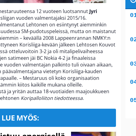
estaruuteensa 12 vuoteen luotsannut
Jyri
risliigan vuoden valmentajaksi 2015/16.
valmentanut Lehtonen on esiintynyt aiemminkin
suudessa SM-pudotuspeleissä, mutta on maistanut
n aiemmin – keväällä 2008 Lappeenrannan NMKY:n
ättyneen Korisliiga-kevään jälkeen Lehtosen Kouvot
ssä otteluvoitoin 3-2 ja oli mitalipelivaiheessa
jen satimeen jäi BC Nokia 4-2 ja finaaleissa
e vuoden valmentajan palkinto tuli oivaan aikaan,
n päävalmentajana vietetyn Korisliiga-kauden
vapaalle. – Mestaruus oli koko organisaation
mmin kiitos kaikille mukana olleille.
istä ja yritän auttaa 18-vuotiaiden maajoukkueen
 Lehtonen
Koripalloliiton tiedotteessa
.
LUE MYÖS:
istuu energisellä