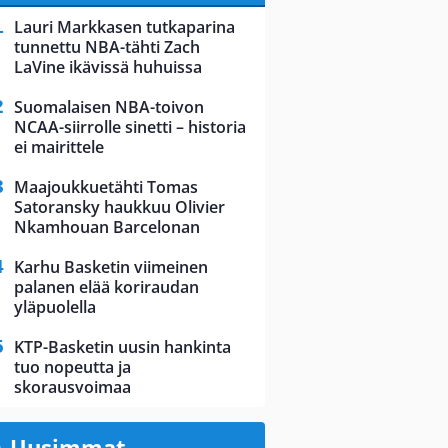
Lauri Markkasen tutkaparina
tunnettu NBA-tähti Zach
LaVine ikävissä huhuissa
Suomalaisen NBA-toivon
NCAA-siirrolle sinetti – historia
ei mairittele
Maajoukkuetähti Tomas
Satoransky haukkuu Olivier
Nkamhouan Barcelonan
Karhu Basketin viimeinen
palanen elää koriraudan
yläpuolella
KTP-Basketin uusin hankinta
tuo nopeutta ja
skorausvoimaa
Uusimmat