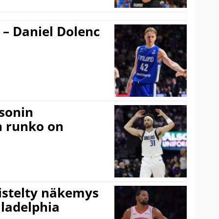
 – Daniel Dolenc
sonin
n runko on
iistelty näkemys
ladelphia