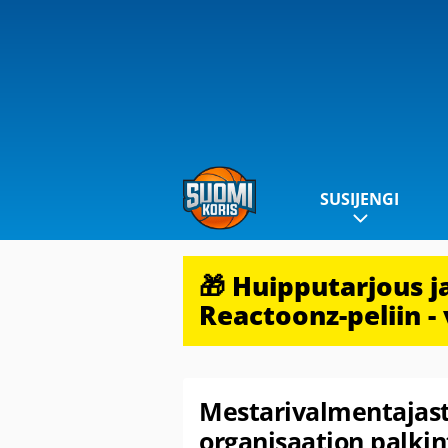
SUSIJENGI
🎁 Huipputarjous 
Reactoonz-peliin - 
Mestarivalmentajast
organisaation palki