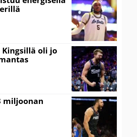
erillä
ingsillä oli jo
omantas
3 miljoonan