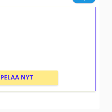
ilmaiskierroksia ilman
osta Tuohi 1000 -peliin (arvo 0,20€ per
PELAA NYT