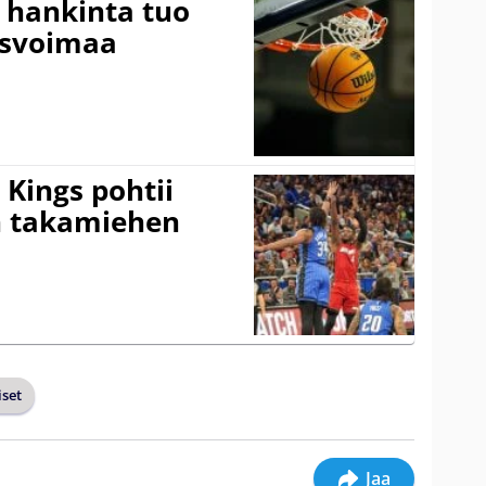
 hankinta tuo
usvoimaa
Kings pohtii
 takamiehen
set
Jaa