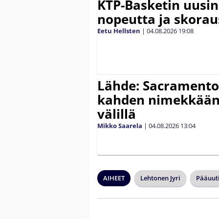
KTP-Basketin uusin
nopeutta ja skora
Eetu Hellsten
|
04.08.2026
19:08
Lähde: Sacramento 
kahden nimekkään
välillä
Mikko Saarela
|
04.08.2026
13:04
AIHEET
Lehtonen Jyri
Pääuuti