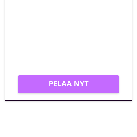
🎁 Huipputarjous jatkuu: 10
euron kierrätysvapaa
megakierros Reactoonz-
peliin – vain 1 eurolla!
Peli: Reactoonz
Vain uusille asiakkaille!
PELAA NYT