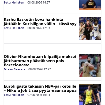
Eetu Hellsten
|
08.08.2026
14:27
Karhu Basketin kova hankinta
jättääkin Korisliigan väliin – tässä syy
Eetu Hellsten
|
08.08.2026
12:53
Olivier Nkamhouan kilpailija maksoi
jättisumman päästäkseen pois
Barcelonasta
Mikko Saarela
|
08.08.2026
12:27
Euroliigasta takaisin NBA-parketeille
– Nikola Jokić saa pyytämäänsä apua
Eetu Hellsten
|
07.08.2026
16:24