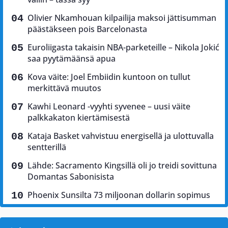
Olivier Nkamhouan kilpailija maksoi jättisumman
päästäkseen pois Barcelonasta
Euroliigasta takaisin NBA-parketeille – Nikola Jokić
saa pyytämäänsä apua
Kova väite: Joel Embiidin kuntoon on tullut
merkittävä muutos
Kawhi Leonard -vyyhti syvenee – uusi väite
palkkakaton kiertämisestä
Kataja Basket vahvistuu energisellä ja ulottuvalla
sentterillä
Lähde: Sacramento Kingsillä oli jo treidi sovittuna
Domantas Sabonisista
Phoenix Sunsilta 73 miljoonan dollarin sopimus