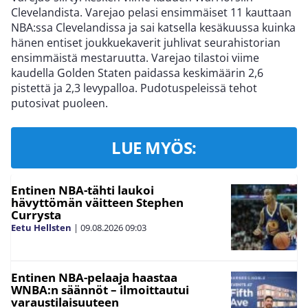
Clevelandista. Varejao pelasi ensimmäiset 11 kauttaan
NBA:ssa Clevelandissa ja sai katsella kesäkuussa kuinka
hänen entiset joukkuekaverit juhlivat seurahistorian
ensimmäistä mestaruutta. Varejao tilastoi viime
kaudella Golden Staten paidassa keskimäärin 2,6
pistettä ja 2,3 levypalloa. Pudotuspeleissä tehot
putosivat puoleen.
LUE MYÖS:
Entinen NBA-tähti laukoi
hävyttömän väitteen Stephen
Currysta
Eetu Hellsten
|
09.08.2026
09:03
Entinen NBA-pelaaja haastaa
WNBA:n säännöt – ilmoittautui
varaustilaisuuteen