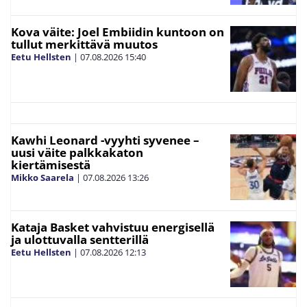
Kova väite: Joel Embiidin kuntoon on
tullut merkittävä muutos
Eetu Hellsten
|
07.08.2026
15:40
Kawhi Leonard -vyyhti syvenee –
uusi väite palkkakaton
kiertämisestä
Mikko Saarela
|
07.08.2026
13:26
Kataja Basket vahvistuu energisellä
ja ulottuvalla sentterillä
Eetu Hellsten
|
07.08.2026
12:13