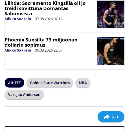
Lähde: Sacramento Kingsillä oli jo
treidi sovittuna Domantas
Sabonisista
Mikko Saarela
|
07.08.2026
07:18
Phoenix Sunsilta 73 miljoonan
dollarin sopimus
Mikko Saarela
|
06.08.2026
22:57
AIHEET
Golden State Warriors
NBA
Varejao Anderson
Jaa