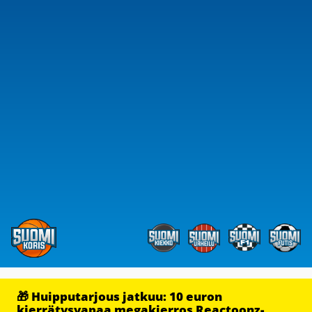
🎁 Huipputarjous jatkuu: 10 euron
kierrätysvapaa megakierros Reactoonz-