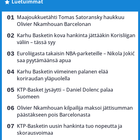
Luetuimmat
Maajoukkuetähti Tomas Satoransky haukkuu
Olivier Nkamhouan Barcelonan
Karhu Basketin kova hankinta jättääkin Korisliigan
väliin – tässä syy
Euroliigasta takaisin NBA-parketeille – Nikola Jokić
saa pyytämäänsä apua
Karhu Basketin viimeinen palanen elää
koriraudan yläpuolella
KTP-Basket jysäytti – Daniel Dolenc palaa
Suomeen
Olivier Nkamhouan kilpailija maksoi jättisumman
päästäkseen pois Barcelonasta
KTP-Basketin uusin hankinta tuo nopeutta ja
skorausvoimaa