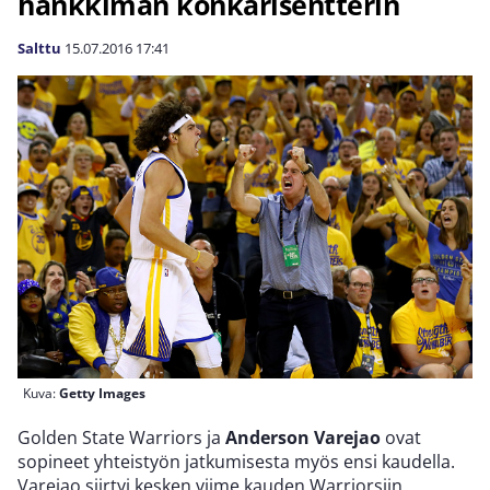
hankkiman konkarisentterin
Salttu
15.07.2016
17:41
Kuva:
Getty Images
Golden State Warriors ja
Anderson Varejao
ovat
sopineet yhteistyön jatkumisesta myös ensi kaudella.
Varejao siirtyi kesken viime kauden Warriorsiin