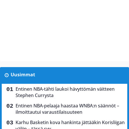
Uusimmat
Entinen NBA-tähti laukoi hävyttömän väitteen
Stephen Currysta
Entinen NBA-pelaaja haastaa WNBA:n säännöt –
ilmoittautui varaustilaisuuteen
Karhu Basketin kova hankinta jättääkin Korisliigan
väliin – tässä syy