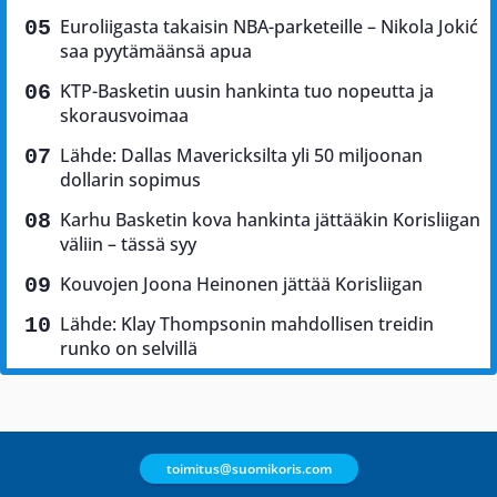
Euroliigasta takaisin NBA-parketeille – Nikola Jokić
saa pyytämäänsä apua
KTP-Basketin uusin hankinta tuo nopeutta ja
skorausvoimaa
Lähde: Dallas Mavericksilta yli 50 miljoonan
dollarin sopimus
Karhu Basketin kova hankinta jättääkin Korisliigan
väliin – tässä syy
Kouvojen Joona Heinonen jättää Korisliigan
Lähde: Klay Thompsonin mahdollisen treidin
runko on selvillä
toimitus@suomikoris.com