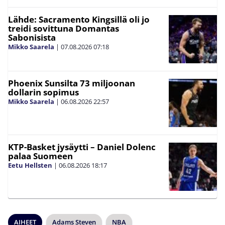
Lähde: Sacramento Kingsillä oli jo
treidi sovittuna Domantas
Sabonisista
Mikko Saarela
|
07.08.2026
07:18
Phoenix Sunsilta 73 miljoonan
dollarin sopimus
Mikko Saarela
|
06.08.2026
22:57
KTP-Basket jysäytti – Daniel Dolenc
palaa Suomeen
Eetu Hellsten
|
06.08.2026
18:17
AIHEET
Adams Steven
NBA