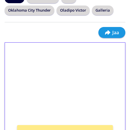
Oklahoma City Thunder
Oladipo Victor
Galleria
Jaa
1€ = 10€ arvosta
ilmaiskierroksia ilman
kierrätystä!
Talleta 1€
Saat heti 50 ilmaiskierrosta Tuohi 1000 -
peliin (arvo 0,20€ per kierros)!
Ei kierrätysvaatimusta!