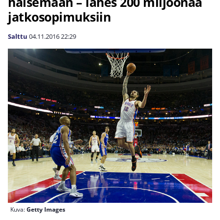
haisemaan – lähes 200 miljoonaa
jatkosopimuksiin
Salttu
04.11.2016
22:29
Kuva:
Getty Images