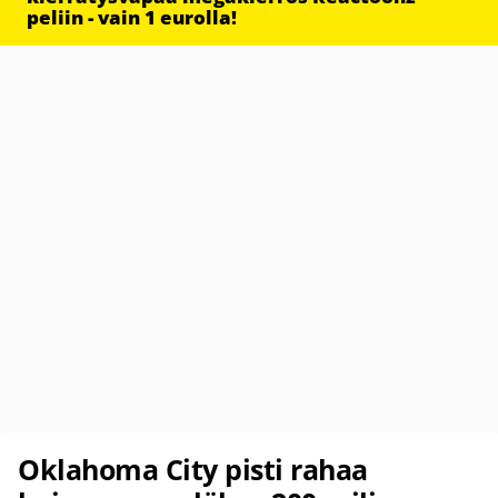
peliin - vain 1 eurolla!
Oklahoma City pisti rahaa