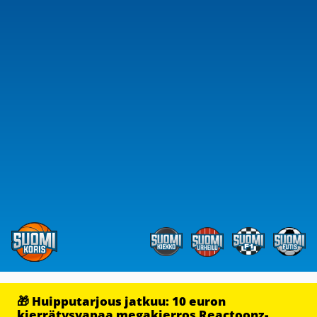
🎁 Huipputarjous jatkuu: 10 euron
kierrätysvapaa megakierros Reactoonz-