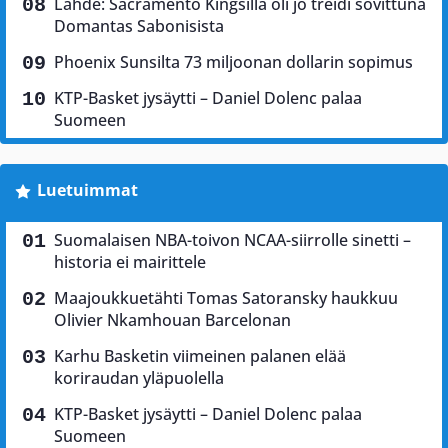
Lähde: Sacramento Kingsillä oli jo treidi sovittuna
Domantas Sabonisista
Phoenix Sunsilta 73 miljoonan dollarin sopimus
KTP-Basket jysäytti – Daniel Dolenc palaa
Suomeen
Luetuimmat
Suomalaisen NBA-toivon NCAA-siirrolle sinetti –
historia ei mairittele
Maajoukkuetähti Tomas Satoransky haukkuu
Olivier Nkamhouan Barcelonan
Karhu Basketin viimeinen palanen elää
koriraudan yläpuolella
KTP-Basket jysäytti – Daniel Dolenc palaa
Suomeen