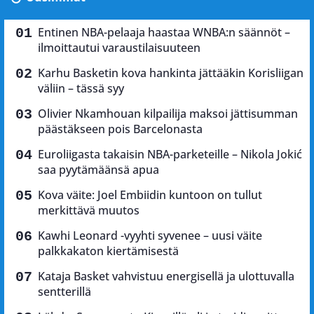
Entinen NBA-pelaaja haastaa WNBA:n säännöt –
ilmoittautui varaustilaisuuteen
Karhu Basketin kova hankinta jättääkin Korisliigan
väliin – tässä syy
Olivier Nkamhouan kilpailija maksoi jättisumman
päästäkseen pois Barcelonasta
Euroliigasta takaisin NBA-parketeille – Nikola Jokić
saa pyytämäänsä apua
Kova väite: Joel Embiidin kuntoon on tullut
merkittävä muutos
Kawhi Leonard -vyyhti syvenee – uusi väite
palkkakaton kiertämisestä
Kataja Basket vahvistuu energisellä ja ulottuvalla
sentterillä