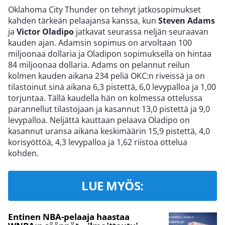
Oklahoma City Thunder on tehnyt jatkosopimukset
kahden tärkeän pelaajansa kanssa, kun
Steven Adams
ja
Victor Oladipo
jatkavat seurassa neljän seuraavan
kauden ajan. Adamsin sopimus on arvoltaan 100
miljoonaa dollaria ja Oladipon sopimuksella on hintaa
84 miljoonaa dollaria. Adams on pelannut reilun
kolmen kauden aikana 234 peliä OKC:n riveissä ja on
tilastoinut sinä aikana 6,3 pistettä, 6,0 levypalloa ja 1,00
torjuntaa. Tällä kaudella hän on kolmessa ottelussa
parannellut tilastojaan ja kasannut 13,0 pistettä ja 9,0
levypalloa. Neljättä kauttaan pelaava Oladipo on
kasannut uransa aikana keskimäärin 15,9 pistettä, 4,0
korisyöttöä, 4,3 levypalloa ja 1,62 riistoa ottelua
kohden.
LUE MYÖS:
Entinen NBA-pelaaja haastaa