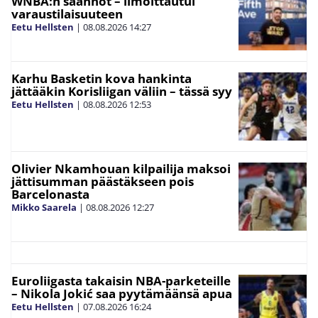
WNBA:n säännöt – ilmoittautui
varaustilaisuuteen
Eetu Hellsten
|
08.08.2026
14:27
Karhu Basketin kova hankinta
jättääkin Korisliigan väliin – tässä syy
Eetu Hellsten
|
08.08.2026
12:53
Olivier Nkamhouan kilpailija maksoi
jättisumman päästäkseen pois
Barcelonasta
Mikko Saarela
|
08.08.2026
12:27
Euroliigasta takaisin NBA-parketeille
– Nikola Jokić saa pyytämäänsä apua
Eetu Hellsten
|
07.08.2026
16:24