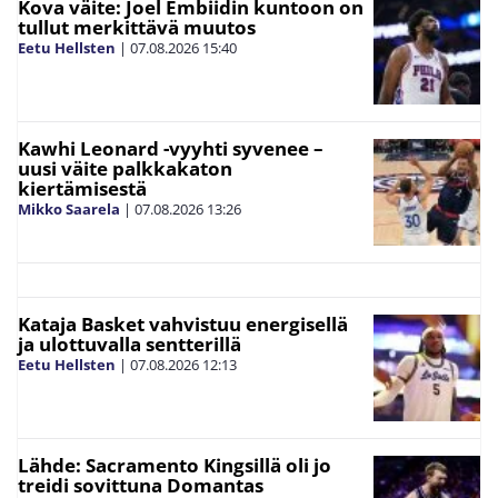
Kova väite: Joel Embiidin kuntoon on
tullut merkittävä muutos
Eetu Hellsten
|
07.08.2026
15:40
Kawhi Leonard -vyyhti syvenee –
uusi väite palkkakaton
kiertämisestä
Mikko Saarela
|
07.08.2026
13:26
Kataja Basket vahvistuu energisellä
ja ulottuvalla sentterillä
Eetu Hellsten
|
07.08.2026
12:13
Lähde: Sacramento Kingsillä oli jo
treidi sovittuna Domantas