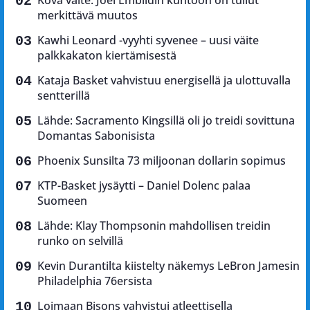
Kova väite: Joel Embiidin kuntoon on tullut
merkittävä muutos
Kawhi Leonard -vyyhti syvenee – uusi väite
palkkakaton kiertämisestä
Kataja Basket vahvistuu energisellä ja ulottuvalla
sentterillä
Lähde: Sacramento Kingsillä oli jo treidi sovittuna
Domantas Sabonisista
Phoenix Sunsilta 73 miljoonan dollarin sopimus
KTP-Basket jysäytti – Daniel Dolenc palaa
Suomeen
Lähde: Klay Thompsonin mahdollisen treidin
runko on selvillä
Kevin Durantilta kiistelty näkemys LeBron Jamesin
Philadelphia 76ersista
Loimaan Bisons vahvistui atleettisella