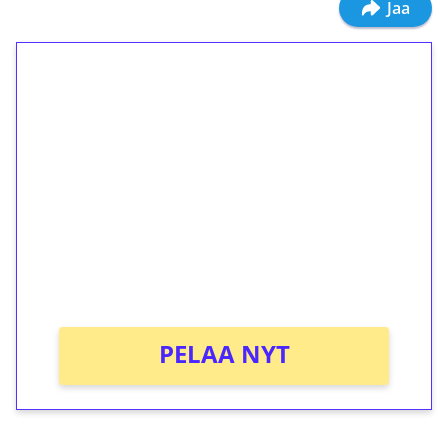
Jaa
1€ = 10€ arvosta
ilmaiskierroksia ilman
kierrätystä!
Talleta 1€
Saat heti 50 ilmaiskierrosta Tuohi 1000 -
peliin (arvo 0,20€ per kierros)!
Ei kierrätysvaatimusta!
PELAA NYT