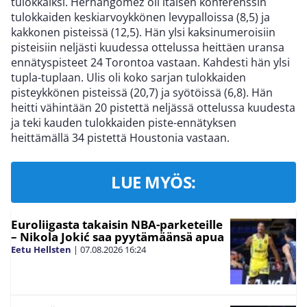
tulokkaiksi. Hernangomez oli itäisen konferenssin
tulokkaiden keskiarvoykkönen levypalloissa (8,5) ja
kakkonen pisteissä (12,5). Hän ylsi kaksinumeroisiin
pisteisiin neljästi kuudessa ottelussa heittäen uransa
ennätyspisteet 24 Torontoa vastaan. Kahdesti hän ylsi
tupla-tuplaan. Ulis oli koko sarjan tulokkaiden
pisteykkönen pisteissä (20,7) ja syötöissä (6,8). Hän
heitti vähintään 20 pistettä neljässä ottelussa kuudesta
ja teki kauden tulokkaiden piste-ennätyksen
heittämällä 34 pistettä Houstonia vastaan.
LUE MYÖS:
Euroliigasta takaisin NBA-parketeille
– Nikola Jokić saa pyytämäänsä apua
Eetu Hellsten
|
07.08.2026
16:24