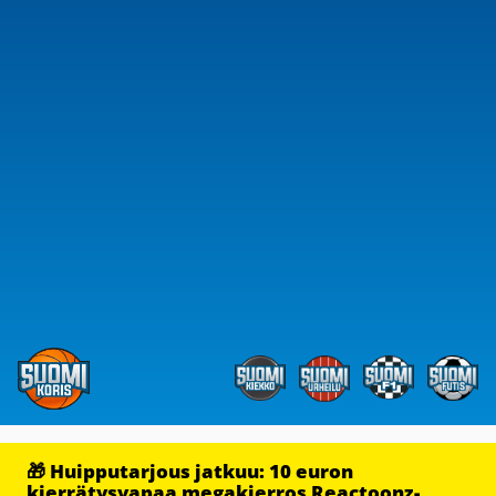
🎁 Huipputarjous jatkuu: 10 euron
kierrätysvapaa megakierros Reactoonz-