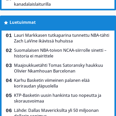
kanadalaislaiturilla
Luetuimmat
Lauri Markkasen tutkaparina tunnettu NBA-tähti
Zach LaVine ikävissä huhuissa
Suomalaisen NBA-toivon NCAA-siirrolle sinetti –
historia ei mairittele
Maajoukkuetähti Tomas Satoransky haukkuu
Olivier Nkamhouan Barcelonan
Karhu Basketin viimeinen palanen elää
koriraudan yläpuolella
KTP-Basketin uusin hankinta tuo nopeutta ja
skorausvoimaa
Lähde: Dallas Mavericksilta yli 50 miljoonan