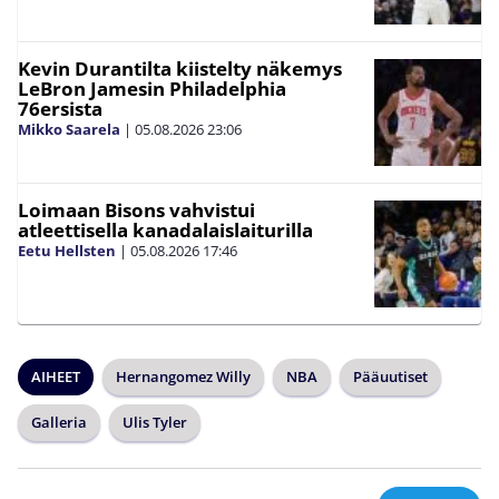
Kevin Durantilta kiistelty näkemys
LeBron Jamesin Philadelphia
76ersista
Mikko Saarela
|
05.08.2026
23:06
Loimaan Bisons vahvistui
atleettisella kanadalaislaiturilla
Eetu Hellsten
|
05.08.2026
17:46
AIHEET
Hernangomez Willy
NBA
Pääuutiset
Galleria
Ulis Tyler