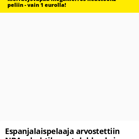
peliin - vain 1 eurolla!
Espanjalaispelaaja arvostettiin