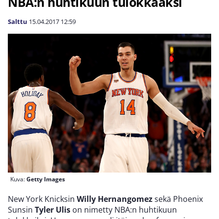
NBA:n huhtikuun tulokkaaksi
Salttu
15.04.2017
12:59
Kuva:
Getty Images
New York Knicksin
Willy Hernangomez
sekä Phoenix
Sunsin
Tyler Ulis
on nimetty NBA:n huhtikuun