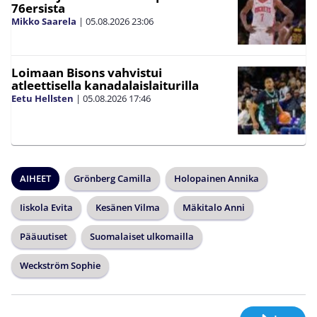
76ersista
Mikko Saarela
|
05.08.2026
23:06
Loimaan Bisons vahvistui
atleettisella kanadalaislaiturilla
Eetu Hellsten
|
05.08.2026
17:46
AIHEET
Grönberg Camilla
Holopainen Annika
Iiskola Evita
Kesänen Vilma
Mäkitalo Anni
Pääuutiset
Suomalaiset ulkomailla
Weckström Sophie