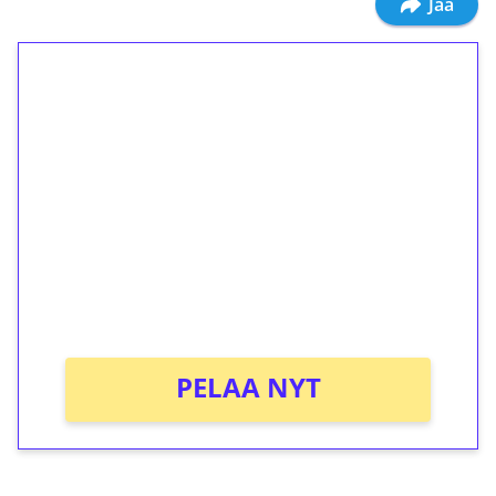
Jaa
1€ = 10€ arvosta
ilmaiskierroksia ilman
kierrätystä!
Talleta 1€
Saat heti 50 ilmaiskierrosta Tuohi 1000 -
peliin (arvo 0,20€ per kierros)!
Ei kierrätysvaatimusta!
PELAA NYT