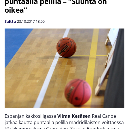
puhtaalla pelillä – ”Suunta on
oikea”
Salttu
23.10.2017
13:55
Espanjan kakkosliigassa
Vilma Kesäsen
Real Canoe
jatkaa kautta puhtaalla pelillä madridilaisten voittaessa
kärkikamppailussa Granadan. Saksan Bundesliigassa