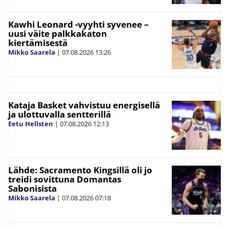
Kawhi Leonard -vyyhti syvenee –
uusi väite palkkakaton
kiertämisestä
Mikko Saarela
|
07.08.2026
13:26
Kataja Basket vahvistuu energisellä
ja ulottuvalla sentterillä
Eetu Hellsten
|
07.08.2026
12:13
Lähde: Sacramento Kingsillä oli jo
treidi sovittuna Domantas
Sabonisista
Mikko Saarela
|
07.08.2026
07:18