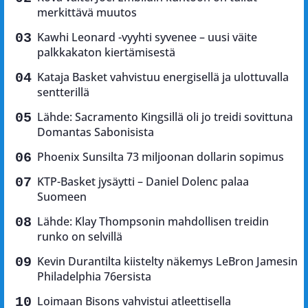
merkittävä muutos
Kawhi Leonard -vyyhti syvenee – uusi väite
palkkakaton kiertämisestä
Kataja Basket vahvistuu energisellä ja ulottuvalla
sentterillä
Lähde: Sacramento Kingsillä oli jo treidi sovittuna
Domantas Sabonisista
Phoenix Sunsilta 73 miljoonan dollarin sopimus
KTP-Basket jysäytti – Daniel Dolenc palaa
Suomeen
Lähde: Klay Thompsonin mahdollisen treidin
runko on selvillä
Kevin Durantilta kiistelty näkemys LeBron Jamesin
Philadelphia 76ersista
Loimaan Bisons vahvistui atleettisella