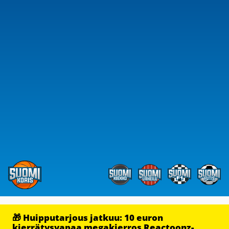
🎁 Huipputarjous jatkuu: 10 euron
kierrätysvapaa megakierros Reactoonz-