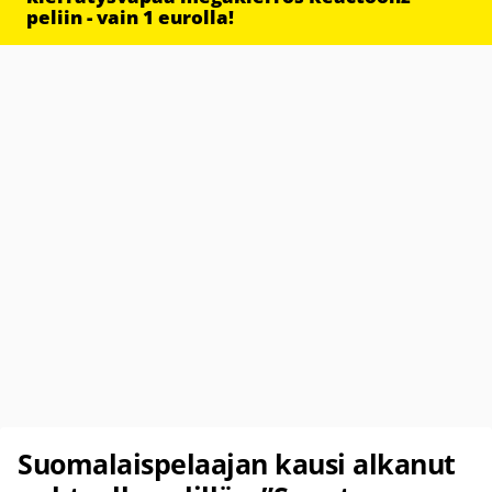
peliin - vain 1 eurolla!
Suomalaispelaajan kausi alkanut