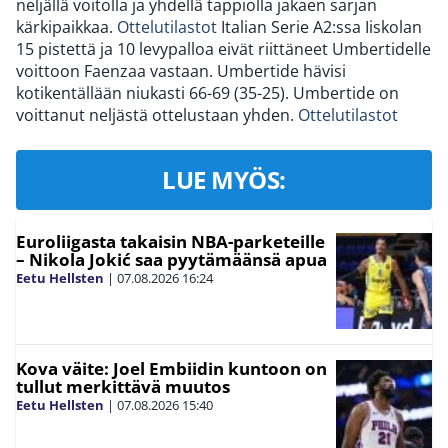
neljällä voitolla ja yhdellä tappiolla jakaen sarjan
kärkipaikkaa.
Ottelutilastot
Italian Serie A2:ssa Iiskolan
15 pistettä ja 10 levypalloa eivät riittäneet Umbertidelle
voittoon Faenzaa vastaan. Umbertide hävisi
kotikentällään niukasti 66-69 (35-25). Umbertide on
voittanut neljästä ottelustaan yhden.
Ottelutilastot
LUE MYÖS:
Euroliigasta takaisin NBA-parketeille
– Nikola Jokić saa pyytämäänsä apua
Eetu Hellsten
|
07.08.2026
16:24
Kova väite: Joel Embiidin kuntoon on
tullut merkittävä muutos
Eetu Hellsten
|
07.08.2026
15:40