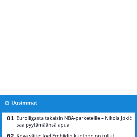
Uusimmat
Euroliigasta takaisin NBA-parketeille – Nikola Jokić
saa pyytämäänsä apua
Kova väite: Joel Embiidin kuntoon on tullut