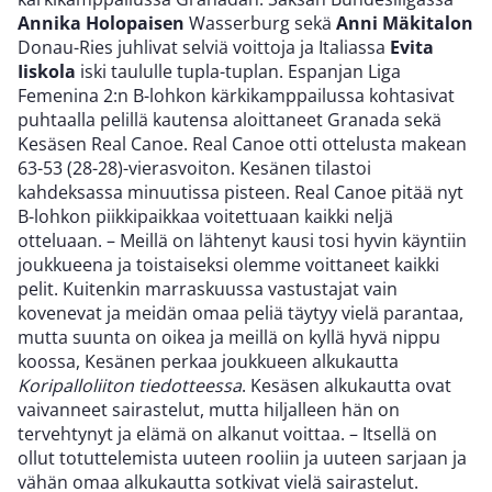
Annika Holopaisen
Wasserburg sekä
Anni Mäkitalon
Donau-Ries juhlivat selviä voittoja ja Italiassa
Evita
Iiskola
iski taululle tupla-tuplan. Espanjan Liga
Femenina 2:n B-lohkon kärkikamppailussa kohtasivat
puhtaalla pelillä kautensa aloittaneet Granada sekä
Kesäsen Real Canoe. Real Canoe otti ottelusta makean
63-53 (28-28)-vierasvoiton. Kesänen tilastoi
kahdeksassa minuutissa pisteen. Real Canoe pitää nyt
B-lohkon piikkipaikkaa voitettuaan kaikki neljä
otteluaan. – Meillä on lähtenyt kausi tosi hyvin käyntiin
joukkueena ja toistaiseksi olemme voittaneet kaikki
pelit. Kuitenkin marraskuussa vastustajat vain
kovenevat ja meidän omaa peliä täytyy vielä parantaa,
mutta suunta on oikea ja meillä on kyllä hyvä nippu
koossa, Kesänen perkaa joukkueen alkukautta
Koripalloliiton tiedotteessa
. Kesäsen alkukautta ovat
vaivanneet sairastelut, mutta hiljalleen hän on
tervehtynyt ja elämä on alkanut voittaa. – Itsellä on
ollut totuttelemista uuteen rooliin ja uuteen sarjaan ja
vähän omaa alkukautta sotkivat vielä sairastelut.