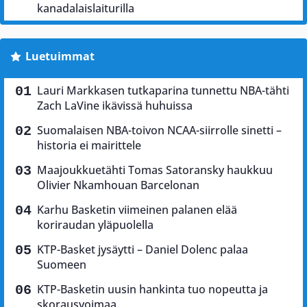
kanadalaislaiturilla
Luetuimmat
Lauri Markkasen tutkaparina tunnettu NBA-tähti
Zach LaVine ikävissä huhuissa
Suomalaisen NBA-toivon NCAA-siirrolle sinetti –
historia ei mairittele
Maajoukkuetähti Tomas Satoransky haukkuu
Olivier Nkamhouan Barcelonan
Karhu Basketin viimeinen palanen elää
koriraudan yläpuolella
KTP-Basket jysäytti – Daniel Dolenc palaa
Suomeen
KTP-Basketin uusin hankinta tuo nopeutta ja
skorausvoimaa