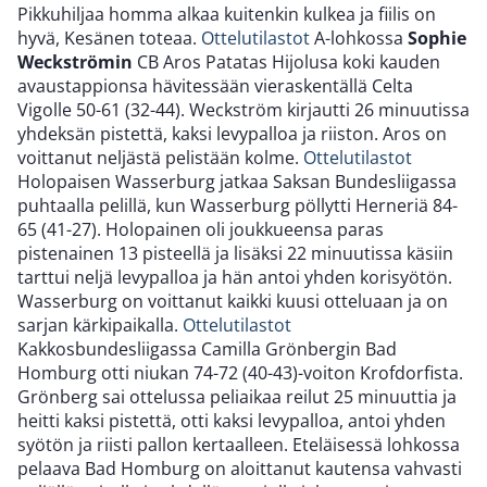
Pikkuhiljaa homma alkaa kuitenkin kulkea ja fiilis on
hyvä, Kesänen toteaa.
Ottelutilastot
A-lohkossa
Sophie
Weckströmin
CB Aros Patatas Hijolusa koki kauden
avaustappionsa hävitessään vieraskentällä Celta
Vigolle 50-61 (32-44). Weckström kirjautti 26 minuutissa
yhdeksän pistettä, kaksi levypalloa ja riiston. Aros on
voittanut neljästä pelistään kolme.
Ottelutilastot
Holopaisen Wasserburg jatkaa Saksan Bundesliigassa
puhtaalla pelillä, kun Wasserburg pöllytti Herneriä 84-
65 (41-27). Holopainen oli joukkueensa paras
pistenainen 13 pisteellä ja lisäksi 22 minuutissa käsiin
tarttui neljä levypalloa ja hän antoi yhden korisyötön.
Wasserburg on voittanut kaikki kuusi otteluaan ja on
sarjan kärkipaikalla.
Ottelutilastot
Kakkosbundesliigassa Camilla Grönbergin Bad
Homburg otti niukan 74-72 (40-43)-voiton Krofdorfista.
Grönberg sai ottelussa peliaikaa reilut 25 minuuttia ja
heitti kaksi pistettä, otti kaksi levypalloa, antoi yhden
syötön ja riisti pallon kertaalleen. Eteläisessä lohkossa
pelaava Bad Homburg on aloittanut kautensa vahvasti