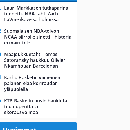
Lauri Markkasen tutkaparina
tunnettu NBA-tähti Zach
LaVine ikävissä huhuissa
Suomalaisen NBA-toivon
NCAA-siirrolle sinetti – historia
ei mairittele
Maajoukkuetähti Tomas
Satoransky haukkuu Olivier
Nkamhouan Barcelonan
Karhu Basketin viimeinen
palanen elää koriraudan
yläpuolella
KTP-Basketin uusin hankinta
tuo nopeutta ja
skorausvoimaa
Uusimmat