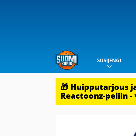
SUSIJENGI
🎁 Huipputarjous 
Reactoonz-peliin - 