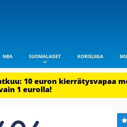
NBA
SUOMALAISET
KORISLIIGA
MU
jatkuu: 10 euron kierrätysvapaa m
vain 1 eurolla!