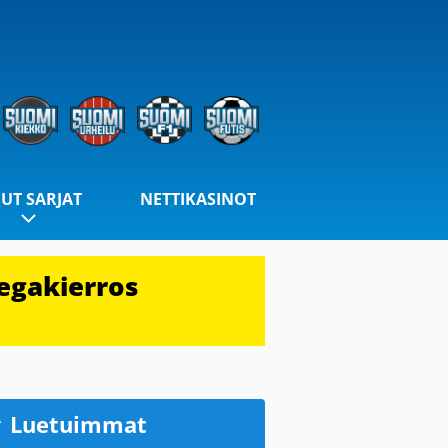
UT SARJAT
NETTIKASINOT
egakierros
Luetuimmat