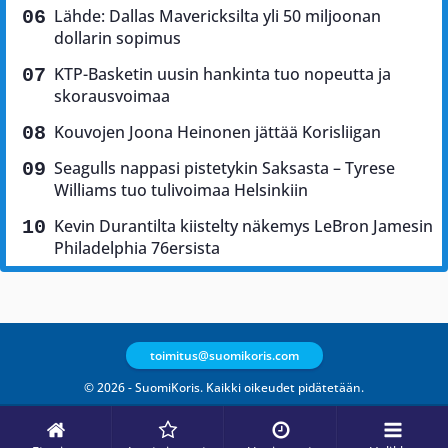
Lähde: Dallas Mavericksilta yli 50 miljoonan
dollarin sopimus
KTP-Basketin uusin hankinta tuo nopeutta ja
skorausvoimaa
Kouvojen Joona Heinonen jättää Korisliigan
Seagulls nappasi pistetykin Saksasta – Tyrese
Williams tuo tulivoimaa Helsinkiin
Kevin Durantilta kiistelty näkemys LeBron Jamesin
Philadelphia 76ersista
toimitus@suomikoris.com
© 2026 - SuomiKoris. Kaikki oikeudet pidätetään.