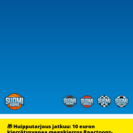
🎁 Huipputarjous jatkuu: 10 euron
kierrätysvapaa megakierros Reactoonz-