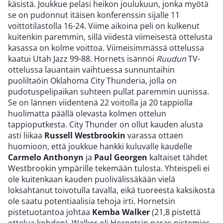
käsistä. Joukkue pelasi heikon joulukuun, jonka myötä
se on pudonnut itäisen konferenssin sijalle 11
voittotilastolla 16-24. Viime aikoina peli on kulkenut
kuitenkin paremmin, sillä viidestä viimeisestä ottelusta
kasassa on kolme voittoa. Viimeisimmässä ottelussa
kaatui Utah Jazz 99-88. Hornets isännöi
Ruudun
TV-
ottelussa lauantain vaihtuessa sunnuntaihin
puoliltaöin Oklahoma City Thunderia, jolla on
pudotuspelipaikan suhteen pullat paremmin uunissa.
Se on lännen viidentenä 22 voitolla ja 20 tappiolla
huolimatta päällä olevasta kolmen ottelun
tappioputkesta. City Thunder on ollut kauden alusta
asti liikaa
Russell Westbrookin
varassa ottaen
huomioon, että joukkue hankki kuluvalle kaudelle
Carmelo Anthonyn
ja
Paul Georgen
kaltaiset tähdet
Westbrookin ympärille tekemään tulosta. Yhteispeli ei
ole kuitenkaan kauden puolivälissäkään vielä
loksahtanut toivotulla tavalla, eikä tuoreesta kaksikosta
ole saatu potentiaalisia tehoja irti. Hornetsin
pistetuotantoa johtaa
Kemba Walker
(21,8 pistettä
ottelua kohden). Walker oli Hornetsin paras pistemies