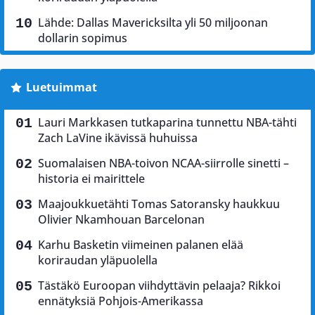
Lähde: Dallas Mavericksilta yli 50 miljoonan
dollarin sopimus
Luetuimmat
Lauri Markkasen tutkaparina tunnettu NBA-tähti
Zach LaVine ikävissä huhuissa
Suomalaisen NBA-toivon NCAA-siirrolle sinetti –
historia ei mairittele
Maajoukkuetähti Tomas Satoransky haukkuu
Olivier Nkamhouan Barcelonan
Karhu Basketin viimeinen palanen elää
koriraudan yläpuolella
Tästäkö Euroopan viihdyttävin pelaaja? Rikkoi
ennätyksiä Pohjois-Amerikassa