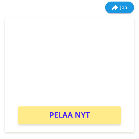
Jaa
1€ = 10€ arvosta
ilmaiskierroksia ilman
kierrätystä!
Talleta 1€
Saat heti 50 ilmaiskierrosta Tuohi 1000 -
peliin (arvo 0,20€ per kierros)!
Ei kierrätysvaatimusta!
PELAA NYT