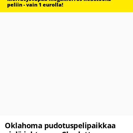
peliin - vain 1 eurolla!
Oklahoma pudotuspelipaikkaa