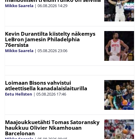
Mikko Saarela
|
06.08.2026
14:29
Kevin Durantilta kiistelty näkemys
LeBron Jamesin Philadelphia
76ersista
Mikko Saarela
|
05.08.2026
23:06
Loimaan Bisons vahvistui
atleettisella kanadalaislaiturilla
Eetu Hellsten
|
05.08.2026
17:46
Maajoukkuetähti Tomas Satoransky
haukkuu Olivier Nkamhouan
Barcelonan
Mikko Saarela
|
05.08.2026
09:15