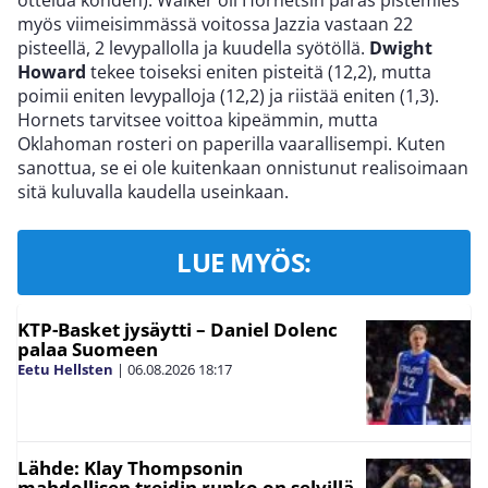
myös viimeisimmässä voitossa Jazzia vastaan 22
pisteellä, 2 levypallolla ja kuudella syötöllä.
Dwight
Howard
tekee toiseksi eniten pisteitä (12,2), mutta
poimii eniten levypalloja (12,2) ja riistää eniten (1,3).
Hornets tarvitsee voittoa kipeämmin, mutta
Oklahoman rosteri on paperilla vaarallisempi. Kuten
sanottua, se ei ole kuitenkaan onnistunut realisoimaan
sitä kuluvalla kaudella useinkaan.
LUE MYÖS:
KTP-Basket jysäytti – Daniel Dolenc
palaa Suomeen
Eetu Hellsten
|
06.08.2026
18:17
Lähde: Klay Thompsonin
mahdollisen treidin runko on selvillä