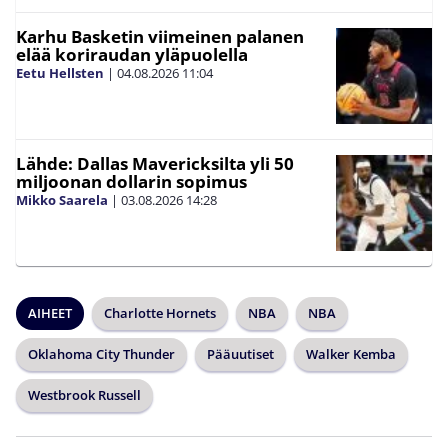
Karhu Basketin viimeinen palanen
elää koriraudan yläpuolella
Eetu Hellsten
|
04.08.2026
11:04
Lähde: Dallas Mavericksilta yli 50
miljoonan dollarin sopimus
Mikko Saarela
|
03.08.2026
14:28
AIHEET
Charlotte Hornets
NBA
NBA
Oklahoma City Thunder
Pääuutiset
Walker Kemba
Westbrook Russell