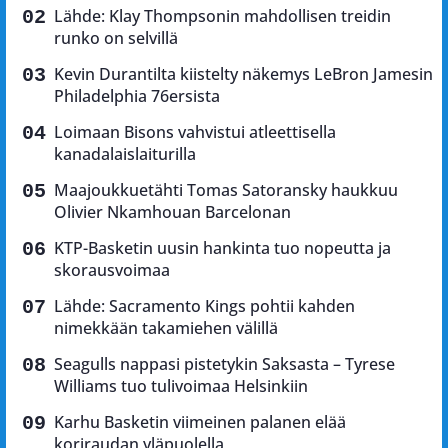
Lähde: Klay Thompsonin mahdollisen treidin
runko on selvillä
Kevin Durantilta kiistelty näkemys LeBron Jamesin
Philadelphia 76ersista
Loimaan Bisons vahvistui atleettisella
kanadalaislaiturilla
Maajoukkuetähti Tomas Satoransky haukkuu
Olivier Nkamhouan Barcelonan
KTP-Basketin uusin hankinta tuo nopeutta ja
skorausvoimaa
Lähde: Sacramento Kings pohtii kahden
nimekkään takamiehen välillä
Seagulls nappasi pistetykin Saksasta – Tyrese
Williams tuo tulivoimaa Helsinkiin
Karhu Basketin viimeinen palanen elää
koriraudan yläpuolella