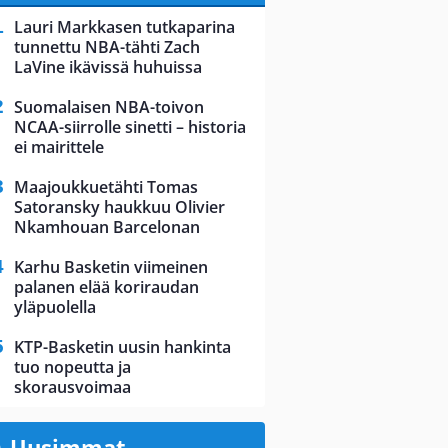
Lauri Markkasen tutkaparina
tunnettu NBA-tähti Zach
LaVine ikävissä huhuissa
Suomalaisen NBA-toivon
NCAA-siirrolle sinetti – historia
ei mairittele
Maajoukkuetähti Tomas
Satoransky haukkuu Olivier
Nkamhouan Barcelonan
Karhu Basketin viimeinen
palanen elää koriraudan
yläpuolella
KTP-Basketin uusin hankinta
tuo nopeutta ja
skorausvoimaa
Uusimmat