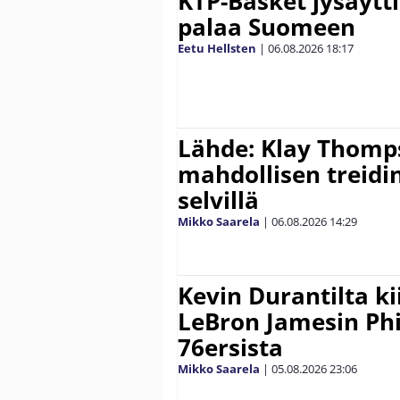
KTP-Basket jysäytti
palaa Suomeen
Eetu Hellsten
|
06.08.2026
18:17
Lähde: Klay Thomp
mahdollisen treidi
selvillä
Mikko Saarela
|
06.08.2026
14:29
Kevin Durantilta k
LeBron Jamesin Phi
76ersista
Mikko Saarela
|
05.08.2026
23:06