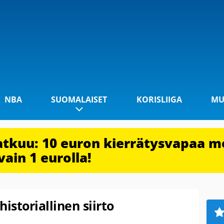
NBA
SUOMALAISET
KORISLIIGA
MU
jatkuu: 10 euron kierrätysvapaa m
vain 1 eurolla!
historiallinen siirto