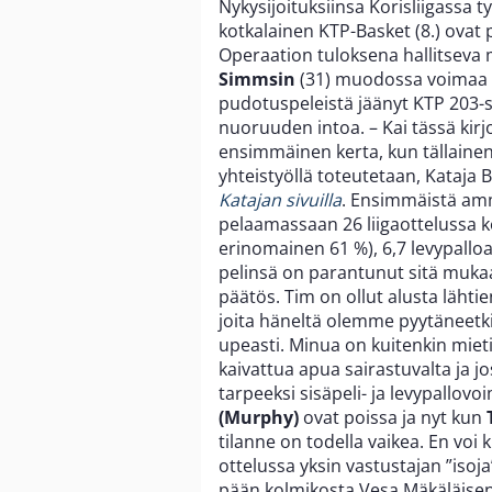
Nykysijoituksiinsa Korisliigassa 
kotkalainen KTP-Basket (8.) ovat
Operaation tuloksena hallitseva 
Simmsin
(31) muodossa voimaa s
pudotuspeleistä jäänyt KTP 203-s
nuoruuden intoa. – Kai tässä kirjoi
ensimmäinen kerta, kun tällaine
yhteistyöllä toteutetaan, Kataja
Katajan sivuilla
. Ensimmäistä amm
pelaamassaan 26 liigaottelussa k
erinomainen 61 %), 6,7 levypalloa
pelinsä on parantunut sitä muka
päätös. Tim on ollut alusta lähti
joita häneltä olemme pyytäneetk
upeasti. Minua on kuitenkin miet
kaivattua apua sairastuvalta ja jo
tarpeeksi sisäpeli- ja levypallovo
(Murphy)
ovat poissa ja nyt kun
tilanne on todella vaikea. En voi 
ottelussa yksin vastustajan ”isoja
pään kolmikosta Vesa Mäkäläisen