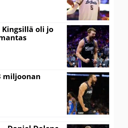
ingsillä oli jo
omantas
3 miljoonan