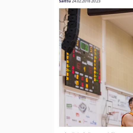
Salttu
24.02.2018
20:23