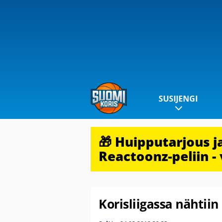
SUSIJENGI
🎁 Huipputarjous 
Reactoonz-peliin - 
Korisliigassa nähtiin 