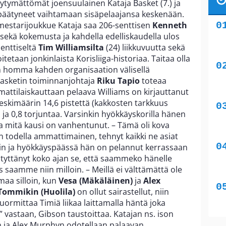
tyytymättömät joensuulainen Kataja Basket (7.) ja
 päätyneet vaihtamaan sisäpelaajansa keskenään.
mestarijoukkue Kataja saa 206-senttisen
Kenneth
ekä kokemusta ja kahdella edelliskaudella ulos
enttiseltä
Tim Williamsilta
(24) liikkuvuutta sekä
tetaan jonkinlaista Korisliiga-historiaa. Taitaa olla
n homma kahden organisaation välisellä
 Basketin toiminnanjohtaja
Riku Tapio
toteaa
attilaiskauttaan pelaava Williams on kirjauttanut
eskimäärin 14,6 pistettä (kakkosten tarkkuus
 ja 0,8 torjuntaa. Varsinkin hyökkäyskorilla hänen
a mitä kausi on vanhentunut. – Tämä oli kova
en todella ammattimainen, tehnyt kaikki ne asiat
in ja hyökkäyspäässä hän on pelannut kerrassaan
ityttänyt koko ajan se, että saammeko hänelle
s saamme niin milloin. – Meillä ei välttämättä ole
imaa silloin, kun
Vesa (Mäkäläinen)
ja
Alex
Tommikin (Huolila)
on ollut sairastellut, niin
kuormittaa Timiä liikaa laittamalla häntä joka
” vastaan, Gibson taustoittaa. Katajan ns. ison
 ja Alex Murphyn odotellaan palaavan