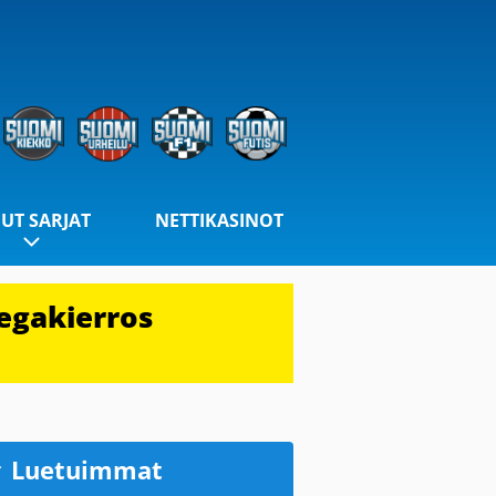
UT SARJAT
NETTIKASINOT
egakierros
Luetuimmat