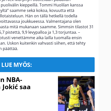
puolivälin kieppeillä. Tommi Huolilan kanssa
nyltä” saamme sekä kokoa, kovuutta että
otaisteluun. Hän on tällä hetkellä todella
 voittavassa joukkueessa. Valmentajana olen
iuhasta mitä mukanaan saamme. Simmsin tilastot 31
7 pistettä, 9,9 levypalloa ja 1,3 torjuntaa. –
tusti venettämme aika lailla tuomalla ensin
jan. Uskon kuitenkin vahvasti siihen, että tehty
 päättää.
LUE MYÖS:
in NBA-
 Jokić saa