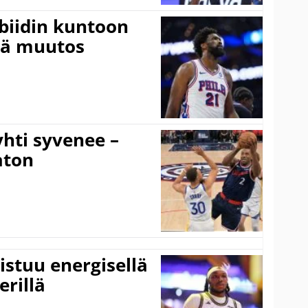
mbiidin kuntoon
vä muutos
hti syvenee –
aton
istuu energisellä
erillä