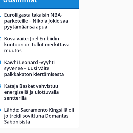
Euroliigasta takaisin NBA-
parketeille – Nikola Jokić saa
pyytämäänsä apua
Kova väite: Joel Embiidin
kuntoon on tullut merkittävä
muutos
Kawhi Leonard -vyyhti
syvenee – uusi väite
palkkakaton kiertämisestä
Kataja Basket vahvistuu
energisellä ja ulottuvalla
sentterillä
Lähde: Sacramento Kingsillä oli
jo treidi sovittuna Domantas
Sabonisista