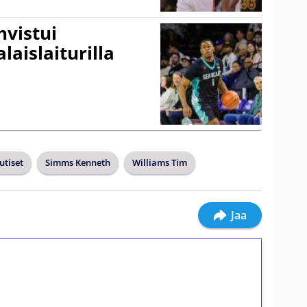
vistui
laislaiturilla
utiset
Simms Kenneth
Williams Tim
Jaa
ilmaiskierroksia ilman