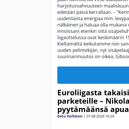
harjoitusvahvuuteen maaliskuun 
edetään päivä kerrallaan. – ”Ken
uudenlaista energiaa mm. levypall
nälkäinen ja haluaa olla mukana
innoissani etenkin siitä sisäpel
liigaottelussa ovat keskimäärin 15,
Kieltämättä keikutamme niin sano
uuden pelintekijän, nyt sisäpelaa
suunnanmuutos on oikea, Gibson
Euroliigasta takais
parketeille – Nikola
pyytämäänsä apua
Eetu Hellsten
|
07.08.2026
16:24