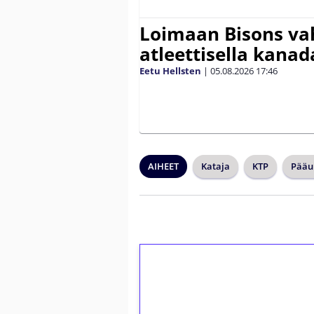
Loimaan Bisons vah
atleettisella kanada
Eetu Hellsten
|
05.08.2026
17:46
AIHEET
Kataja
KTP
Pääu
1€ = 10€ arvosta 
kierrätystä!