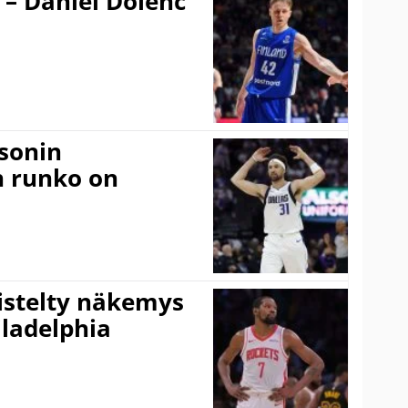
 – Daniel Dolenc
sonin
n runko on
iistelty näkemys
ladelphia