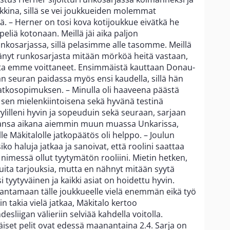
kkina, sillä se vei joukkueiden molemmat
. – Herner on tosi kova kotijoukkue eivätkä he
liä kotonaan. Meillä jäi aika paljon
kosarjassa, sillä pelasimme alle tasomme. Meillä
äänyt runkosarjasta mitään mörköä heitä vastaan,
jota emme voittaneet. Ensimmäistä kauttaan Donau-
n seuran paidassa myös ensi kaudella, sillä hän
a jatkosopimuksen. – Minulla oli haaveena päästä
sen mielenkiintoisena sekä hyvänä testinä
tyylilleni hyvin ja sopeuduin sekä seuraan, sarjaan
ansa aikana aiemmin muun muassa Unkarissa,
e Mäkitalolle jatkopäätös oli helppo. – Joulun
siko haluja jatkaa ja sanoivat, että roolini saattaa
 nimessä ollut tyytymätön rooliini. Mietin hetken,
muita tarjouksia, mutta en nähnyt mitään syytä
si tyytyväinen ja kaikki asiat on hoidettu hyvin.
n antamaan tälle joukkueelle vielä enemmän eikä työ
in takia vielä jatkaa, Mäkitalo kertoo
sliigan välieriin selviää kahdella voitolla.
set pelit ovat edessä maanantaina 2.4. Sarja on