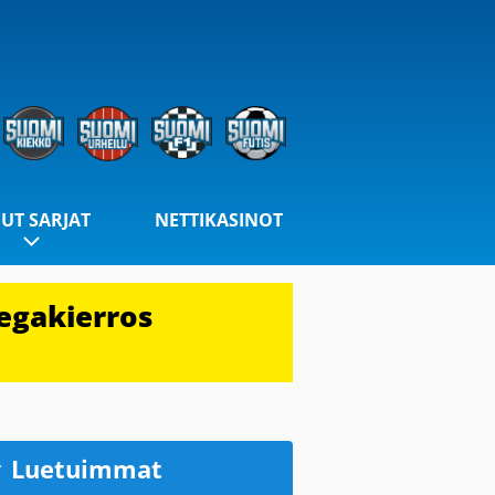
UT SARJAT
NETTIKASINOT
egakierros
Luetuimmat