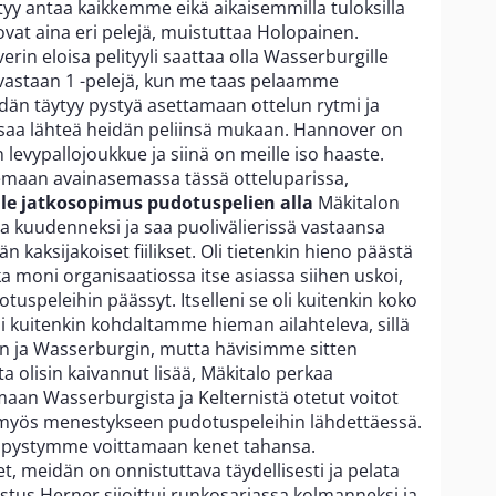
yy antaa kaikkemme eikä aikaisemmilla tuloksilla
 ovat aina eri pelejä, muistuttaa Holopainen.
in eloisa pelityyli saattaa olla Wasserburgille
 vastaan 1 -pelejä, kun me taas pelaamme
dän täytyy pystyä asettamaan ottelun rytmi ja
a lähteä heidän peliinsä mukaan. Hannover on
vypallojoukkue ja siinä on meille iso haaste.
emaan avainasemassa tässä otteluparissa,
le jatkosopimus pudotuspelien alla
Mäkitalon
sa kuudenneksi ja saa puolivälierissä vastaansa
n kaksijakoiset fiilikset. Oli tietenkin hieno päästä
a moni organisaatiossa itse asiassa siihen uskoi,
tuspeleihin päässyt. Itselleni se oli kuitenkin koko
li kuitenkin kohdaltamme hieman ailahteleva, sillä
in ja Wasserburgin, mutta hävisimme sitten
a olisin kaivannut lisää, Mäkitalo perkaa
an Wasserburgista ja Kelternistä otetut voitot
myös menestykseen pudotuspeleihin lähdettäessä.
ttä pystymme voittamaan kenet tahansa.
 meidän on onnistuttava täydellisesti ja pelata
astus Herner sijoittui runkosarjassa kolmanneksi ja