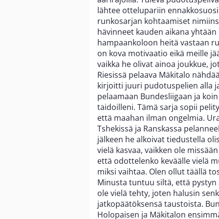
lähtee ottelupariin ennakkosuosi
runkosarjan kohtaamiset nimiinsä
hävinneet kauden aikana yhtään pe
hampaankoloon heitä vastaan run
on kova motivaatio eikä meille j
vaikka he olivat ainoa joukkue, 
Riesissä pelaava Mäkitalo nähdää
kirjoitti juuri pudotuspelien all
pelaamaan Bundesliigaan ja koin 
taidoilleni. Tämä sarja sopii peli
että maahan ilman ongelmia. Ur
Tshekissä ja Ranskassa pelanneell
jälkeen he alkoivat tiedustella oli
vielä kasvaa, vaikken ole missään
että odottelenko keväälle vielä 
miksi vaihtaa. Olen ollut täällä to
Minusta tuntuu siltä, että pysty
ole vielä tehty, joten halusin senk
jatkopäätöksensä taustoista. Bunde
Holopaisen ja Mäkitalon ensimmäi