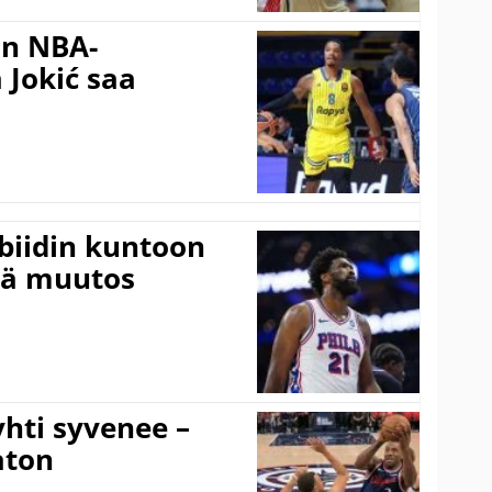
in NBA-
 Jokić saa
mbiidin kuntoon
vä muutos
hti syvenee –
aton