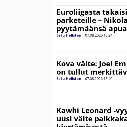
Euroliigasta takais
parketeille – Nikola
pyytämäänsä apua
Eetu Hellsten
|
07.08.2026
16:24
Kova väite: Joel E
on tullut merkittä
Eetu Hellsten
|
07.08.2026
15:40
Kawhi Leonard -vyy
uusi väite palkkak
kiertämisestä