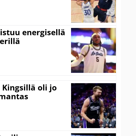
istuu energisellä
erillä
ingsillä oli jo
omantas