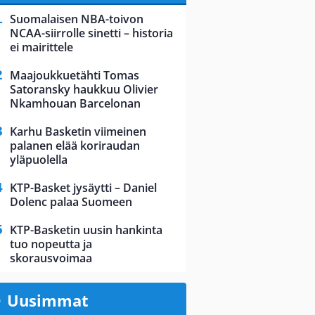
Suomalaisen NBA-toivon
NCAA-siirrolle sinetti – historia
ei mairittele
Maajoukkuetähti Tomas
Satoransky haukkuu Olivier
Nkamhouan Barcelonan
Karhu Basketin viimeinen
palanen elää koriraudan
yläpuolella
KTP-Basket jysäytti – Daniel
Dolenc palaa Suomeen
KTP-Basketin uusin hankinta
tuo nopeutta ja
skorausvoimaa
Uusimmat