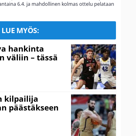
antaina 6.4. ja mahdollinen kolmas ottelu pelataan
LUE MYÖS:
va hankinta
n väliin – tässä
kilpailija
an päästäkseen