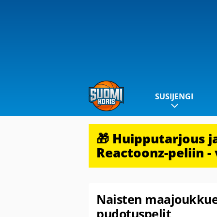
SUSIJENGI
🎁 Huipputarjous 
Reactoonz-peliin - 
Naisten maajoukkuep
pudotuspelit