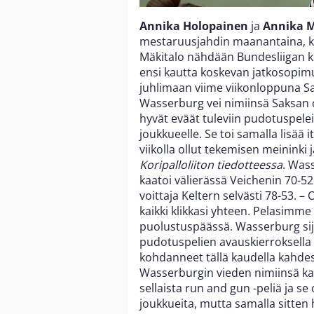
Annika Holopainen
ja
Annika M
mestaruusjahdin maanantaina, ku
Mäkitalo nähdään Bundesliigan ke
ensi kautta koskevan jatkosopim
juhlimaan viime viikonloppuna S
Wasserburg vei nimiinsä Saksan c
hyvät eväät tuleviin pudotuspeleih
joukkueelle. Se toi samalla lisää
viikolla ollut tekemisen meininki j
Koripalloliiton tiedotteessa
. Wass
kaatoi välierässä Veichenin 70-52
voittaja Keltern selvästi 78-53. –
kaikki klikkasi yhteen. Pelasimme
puolustuspäässä. Wasserburg sijo
pudotuspelien avauskierroksella
kohdanneet tällä kaudella kahdes
Wasserburgin vieden nimiinsä ka
sellaista run and gun -peliä ja se
joukkueita, mutta samalla sitten 