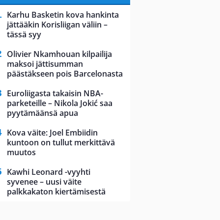
Karhu Basketin kova hankinta
jättääkin Korisliigan väliin –
tässä syy
Olivier Nkamhouan kilpailija
maksoi jättisumman
päästäkseen pois Barcelonasta
Euroliigasta takaisin NBA-
parketeille – Nikola Jokić saa
pyytämäänsä apua
Kova väite: Joel Embiidin
kuntoon on tullut merkittävä
muutos
Kawhi Leonard -vyyhti
syvenee – uusi väite
palkkakaton kiertämisestä