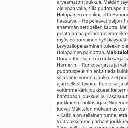
arvaamaton joukkue. Meidän täyt
ole enää väliä, sillä pudotuspelit
Holopainen ennakoi, että Hannover
haastava. – He pelaavat paljon 1
enemmän settipelien kautta. Mei
pelata omaa peliämme emmekä sa
myös erinomainen hyökkäyspään le
Levypallopelaaminen tuleekin ol
Holopainen painottaa.
Mäkitalol
Donau-Ries sijoittui runkosarjas
Hernerin. – Runkosarjasta jäi vähä
pudotuspeleihin enkä tiedä kuink
sillä viime vuonna joukkue ei pudo
ajan selkeä tavoite. Runkosarja o
voitimme kärkijoukkueet Keltern
häntäpään joukkueille. Tasaisuutt
joukkueen runkosarjaa. Nimenoma
luovat Mäkitalon mukaan uskoa 
– Kaikilla on sellainen tunne, e
Voittaaksemme parhaat joukkueet,
äärirajoilla. Tuleva pudotuspeliv