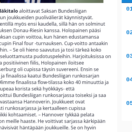
äkitalo
aloittavat Saksan Bundesliigan
n joukkueiden puolivälierät käynnistyvät.
ntillä myös ensi kaudella, sillä hän on solminut
uksen Donau-Riesin kanssa. Holopainen pääsi
aksan cupin voittoa, kun hänen edustamansa
upin Final four -turnauksen. Cup-voitto antaakin
in. – Se oli hieno saavutus ja tosi tärkeä koko
 itseluottamusta pudotuspeleihin. Harjoituksissa on
a positiivinen fiilis, Holopainen iloitsee
erburg oli cupissa täysin suvereeni. Ensin se
 ja finaalissa kaatui Bundesliigan runkosarjan
 Olimme finaalissa flow-tilassa koko 40 minuuttia ja
 upeaa korista sekä hyökkäys- että
ittui Bundesliigan runkosarjassa toiseksi ja saa
 vastaansa Hannoverin. Joukkueet ovat
ti runkosarjassa ja kertaalleen cupissa
ikki kohtaamiset. – Hannover tykkää pelata
 on meille haaste. He voittivat sarjassa kärkipään
hävisivät häntäpään joukkueille. Se on hyvin