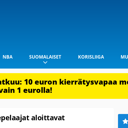
NBA
SUOMALAISET
KORISLIIGA
MU
jatkuu: 10 euron kierrätysvapaa m
vain 1 eurolla!
elaajat aloittavat