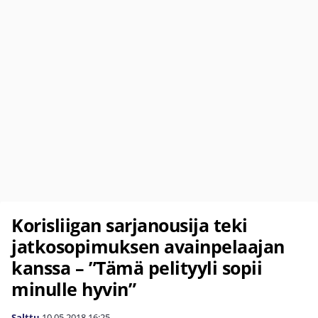
Korisliigan sarjanousija teki
jatkosopimuksen avainpelaajan
kanssa – ”Tämä pelityyli sopii
minulle hyvin”
Salttu
10.05.2018
16:25