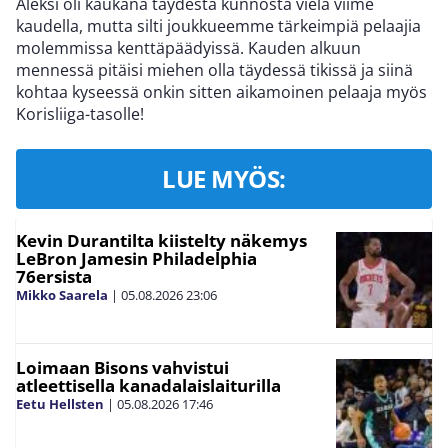
Aleksi oli kaukana täydestä kunnosta vielä viime
kaudella, mutta silti joukkueemme tärkeimpiä pelaajia
molemmissa kenttäpäädyissä. Kauden alkuun
mennessä pitäisi miehen olla täydessä tikissä ja siinä
kohtaa kyseessä onkin sitten aikamoinen pelaaja myös
Korisliiga-tasolle!
LUE MYÖS:
Kevin Durantilta kiistelty näkemys
LeBron Jamesin Philadelphia
76ersista
Mikko Saarela
|
05.08.2026
23:06
Loimaan Bisons vahvistui
atleettisella kanadalaislaiturilla
Eetu Hellsten
|
05.08.2026
17:46