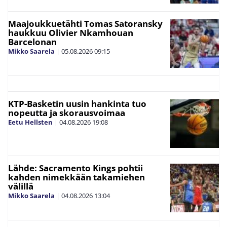
Maajoukkuetähti Tomas Satoransky
haukkuu Olivier Nkamhouan
Barcelonan
Mikko Saarela
|
05.08.2026
09:15
KTP-Basketin uusin hankinta tuo
nopeutta ja skorausvoimaa
Eetu Hellsten
|
04.08.2026
19:08
Lähde: Sacramento Kings pohtii
kahden nimekkään takamiehen
välillä
Mikko Saarela
|
04.08.2026
13:04