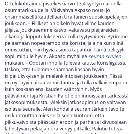
Ottelukohtainen pistekeskiarvo 13,4 syntyi mainiolla
osumatarkkuudella. Väkivahva Akpaso nousi jo
ensimmäisellä kaudellaan Ura-fanien suosikkipelaajien
joukkoon. – Fiilikset on oikein hyvät viime kauden
jäljiltä. Joukkueemme kasvoi valtavasti pleijareiden
aikana ja lopputulokseen voi olla tyytyväinen. Pyrimme
pelaamaan nopeatempoista korista, ja aina kun siinä
onnistuttiin, niin hyviä asioita tapahtui. Tämä pelityyli
sopii minulle hyvin, Akpaso myhäilee
seuran sivujen
mukaan. – Odotan innolla tulevaa kautta Korisliigassa.
Uskon, että tulemme saamaan kasaan hyvin
kilpailukykyisen ja mielenkiintoisen joukkueen. Tässä
on nyt hyvin aikaa valmistautua ja tulla nälkäisempänä
kuin koskaan ensi kauden vääntöihin. Myös
päävalmentaja Kristian Palotie on innoissaan tärkeästä
jatkosopimuksesta. -Aleksin jatkosopimus on valtavan
iso asia seuralle. Alen kohdalla seuran tärkein tavoite
on kuntouttaa mies sellaiseen kuntoon, että
pikkuvaivoista päästään eroon ja parhaita ikävuosiaan
lähestyvän pelaajan ura venyy pitkälle, Palotie toteaa. –