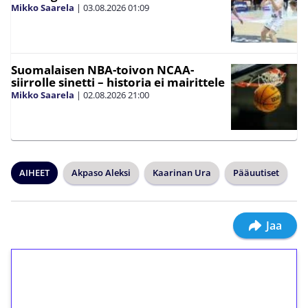
Mikko Saarela
|
03.08.2026
01:09
Suomalaisen NBA-toivon NCAA-
siirrolle sinetti – historia ei mairittele
Mikko Saarela
|
02.08.2026
21:00
AIHEET
Akpaso Aleksi
Kaarinan Ura
Pääuutiset
Jaa
1€ = 10€ arvosta
ilmaiskierroksia ilman