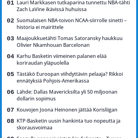
Lauri Markkasen tutkaparina tunnettu NBA-tähti
Zach LaVine ikävissä huhuissa
Suomalaisen NBA-toivon NCAA-siirrolle sinetti –
historia ei mairittele
Maajoukkuetähti Tomas Satoransky haukkuu
Olivier Nkamhouan Barcelonan
Karhu Basketin viimeinen palanen elää
koriraudan yläpuolella
Tästäkö Euroopan viihdyttävin pelaaja? Rikkoi
ennätyksiä Pohjois-Amerikassa
Lähde: Dallas Mavericksilta yli 50 miljoonan
dollarin sopimus
Kouvojen Joona Heinonen jättää Korisliigan
KTP-Basketin uusin hankinta tuo nopeutta ja
skorausvoimaa