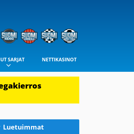
UT SARJAT
NETTIKASINOT
egakierros
Luetuimmat