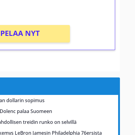
PELAA NYT
an dollarin sopimus
el Dolenc palaa Suomeen
ollisen treidin runko on selvillä
näkemys LeBron Jamesin Philadelphia 76ersista