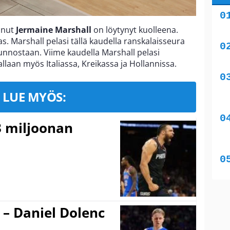
nnut
Jermaine Marshall
on löytynyt kuolleena.
as. Marshall pelasi tällä kaudella ranskalaisseura
sunnostaan. Viime kaudella Marshall pelasi
allaan myös Italiassa, Kreikassa ja Hollannissa.
LUE MYÖS:
3 miljoonan
 – Daniel Dolenc