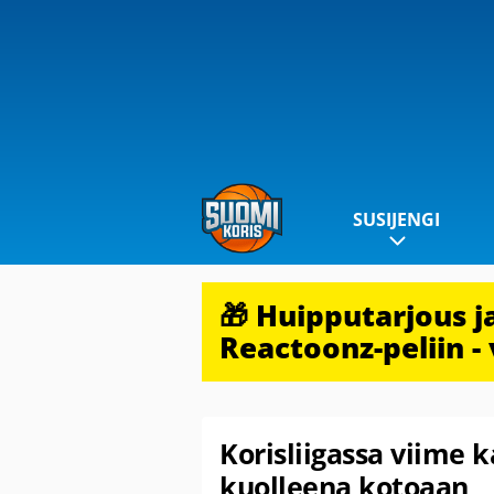
SUSIJENGI
🎁 Huipputarjous 
Reactoonz-peliin - 
Korisliigassa viime 
kuolleena kotoaan