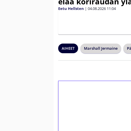
elää koriraudan yl
Eetu Hellsten
|
04.08.2026
11:04
AIHEET
Marshall Jermaine
Pä
1€ = 10€ arvosta 
kierrätystä!
Talleta 1€
Saat heti 50 ilmaiskierr