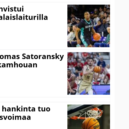
vistui
laislaiturilla
Tomas Satoransky
Nkamhouan
 hankinta tuo
usvoimaa