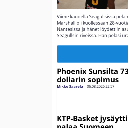
Viime kaudella Seagullsissa pela
Marshall oli kuollessaan 28-vuoti
Nantesissa ja hänet löydettiin a
Seagullsin riveissä. Hän pelasi ur
Phoenix Sunsilta 7
dollarin sopimus
Mikko Saarela
|
06.08.2026
22:57
KTP-Basket jysäytti
palaa Suomeen