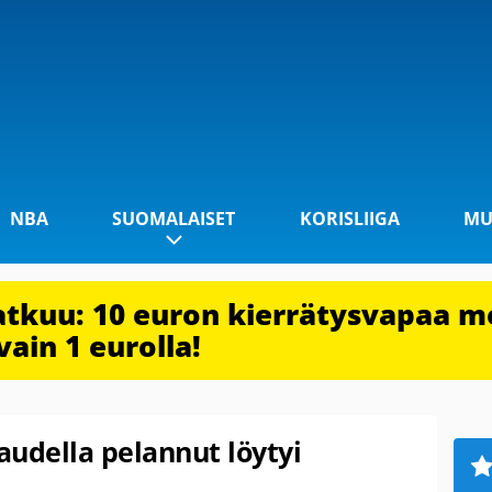
NBA
SUOMALAISET
KORISLIIGA
MU
jatkuu: 10 euron kierrätysvapaa m
vain 1 eurolla!
kaudella pelannut löytyi