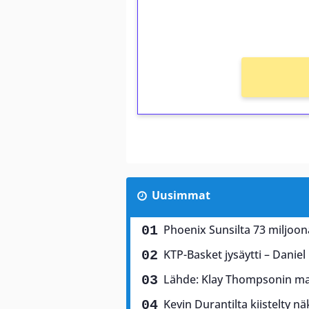
kierros)!
Ei kierrätysvaatimusta!
Uusimmat
Phoenix Sunsilta 73 miljoon
KTP-Basket jysäytti – Dani
Lähde: Klay Thompsonin mahd
Kevin Durantilta kiistelty 