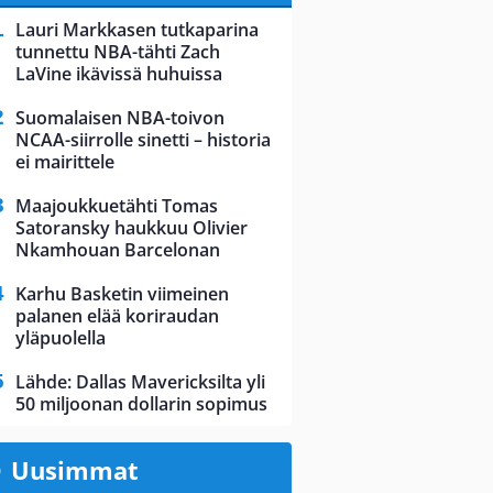
Lauri Markkasen tutkaparina
tunnettu NBA-tähti Zach
LaVine ikävissä huhuissa
Suomalaisen NBA-toivon
NCAA-siirrolle sinetti – historia
ei mairittele
Maajoukkuetähti Tomas
Satoransky haukkuu Olivier
Nkamhouan Barcelonan
Karhu Basketin viimeinen
palanen elää koriraudan
yläpuolella
Lähde: Dallas Mavericksilta yli
50 miljoonan dollarin sopimus
Uusimmat