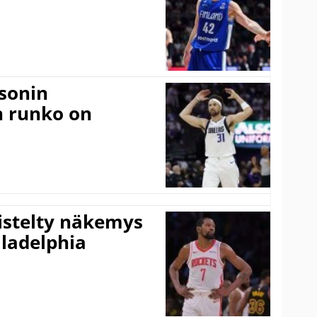
sonin
n runko on
iistelty näkemys
ladelphia