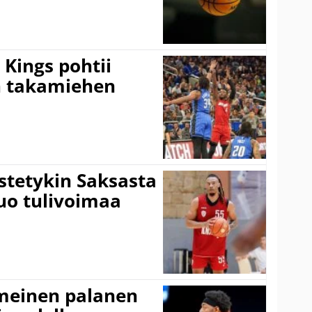
Kings pohtii
 takamiehen
istetykin Saksasta
tuo tulivoimaa
imeinen palanen