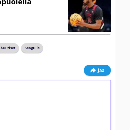
äpuolella
äuutiset
Seagulls
Jaa
ilmaiskierroksia ilman
osta Tuohi 1000 -peliin (arvo 0,20€ per