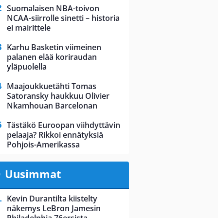
Suomalaisen NBA-toivon
NCAA-siirrolle sinetti – historia
ei mairittele
Karhu Basketin viimeinen
palanen elää koriraudan
yläpuolella
Maajoukkuetähti Tomas
Satoransky haukkuu Olivier
Nkamhouan Barcelonan
Tästäkö Euroopan viihdyttävin
pelaaja? Rikkoi ennätyksiä
Pohjois-Amerikassa
Uusimmat
Kevin Durantilta kiistelty
näkemys LeBron Jamesin