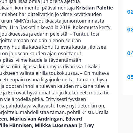
uhiljaa lisää omia junioreita ajettua
ukaan, kommentoi päävalmentaja
Kristian Palotie
miehet harjoittelivatkin jo viime kevätkauden
Turun NMKY:n laadukkaasta junioritoiminnasta
rtyi Ura Basketiin keväällä 2018. Kokemusta kertyi
ijoukkueessa ja edarin peleistä. – Tuntuu tosi
rjoittelemaan meidän hienon seuran
y huulilla katse kohti tulevaa kautta!, iloitsee
n
on jo usean kauden ajan osoittanut
ja pääsi viime kaudella täydentämään
sa niin liigassa kuin myös divarissa. Lisäksi
kueen valintaleirillä toukokuussa. – On mukava
eteenpäin osana liigajoukkuetta. Tämä on hyvä
 ja odotan innolla tulevan kauden mukana tulevia
 ja Edi ovat hyvän matkan jo kulkeneet, mutta tie
 vielä todella pitkä. Erityisesti fyysisen
 tapahduttava valtavasti. Toive nyt tietenkin on,
joittelu mahdollistaa tämän, pohtii Krisu. Uralla
een, Marius van Andringan, Edvard
 Ville Hännisen, Miikka Luosmaan
ja
Trey