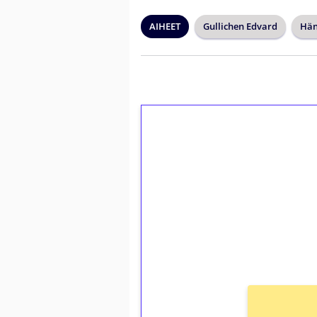
AIHEET
Gullichen Edvard
Hän
1€ = 10€ arvosta 
kierrätystä!
Talleta 1€
Saat heti 50 ilmaiskierr
kierros)!
Ei kierrätysvaatimusta!