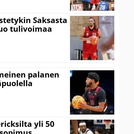
istetykin Saksasta
tuo tulivoimaa
imeinen palanen
äpuolella
icksilta yli 50
 sopimus