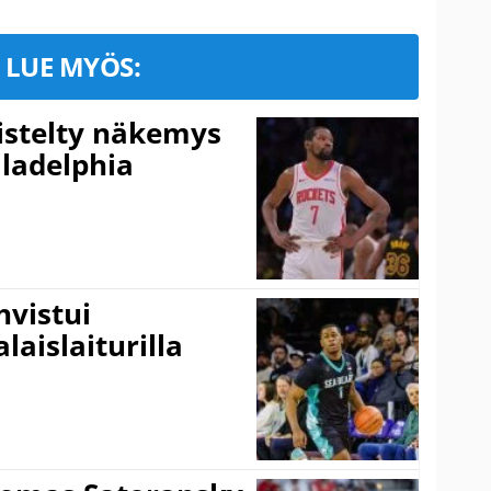
LUE MYÖS:
iistelty näkemys
ladelphia
vistui
laislaiturilla