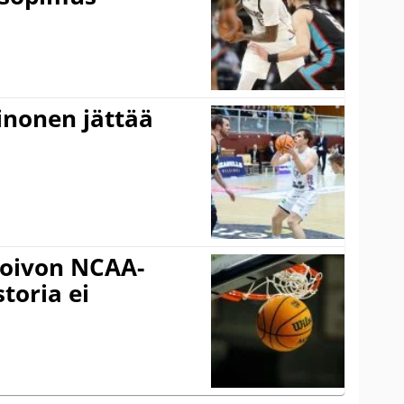
inonen jättää
oivon NCAA-
storia ei