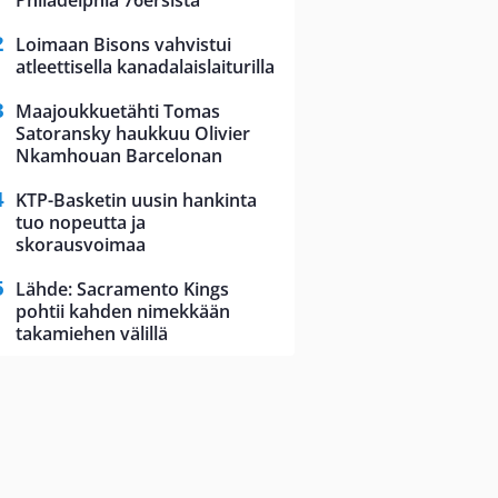
Philadelphia 76ersista
Loimaan Bisons vahvistui
atleettisella kanadalaislaiturilla
Maajoukkuetähti Tomas
Satoransky haukkuu Olivier
Nkamhouan Barcelonan
KTP-Basketin uusin hankinta
tuo nopeutta ja
skorausvoimaa
Lähde: Sacramento Kings
pohtii kahden nimekkään
takamiehen välillä