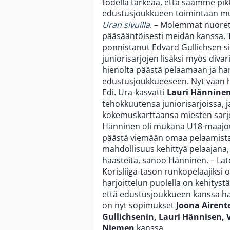
todella tärkeää, että saamme pikk
edustusjoukkueen toimintaan m
Uran sivuilla
. – Molemmat nuoret 
pääsääntöisesti meidän kanssa. 
ponnistanut Edvard Gullichsen sii
juniorisarjojen lisäksi myös divar
hienolta päästä pelaamaan ja ha
edustusjoukkueeseen. Nyt vaan hym
Edi. Ura-kasvatti
Lauri Hännine
tehokkuutensa juniorisarjoissa, 
kokemuskarttaansa miesten sarjois
Hänninen oli mukana U18-maajouk
päästä viemään omaa pelaamista 
mahdollisuus kehittyä pelaajana,
haasteita, sanoo Hänninen. – Late
Korisliiga-tason runkopelaajiksi on
harjoittelun puolella on kehitystä
että edustusjoukkueen kanssa har
on nyt sopimukset
Joona Airent
Gullichsenin, Lauri Hännisen,
Niemen
kanssa.