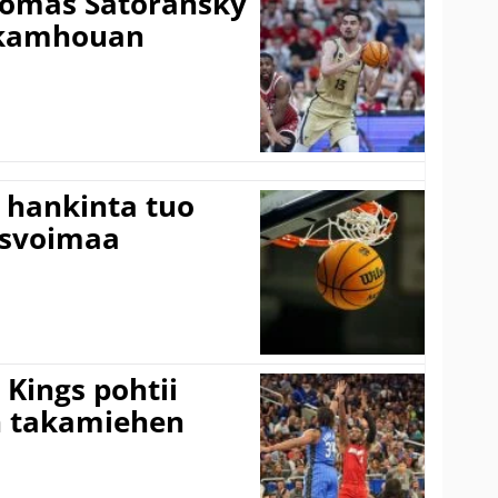
Tomas Satoransky
Nkamhouan
 hankinta tuo
usvoimaa
Kings pohtii
 takamiehen