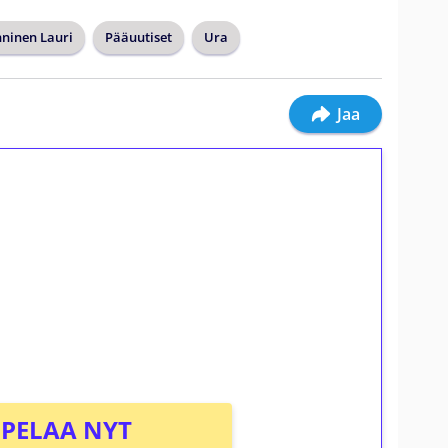
ninen Lauri
Pääuutiset
Ura
Jaa
ilmaiskierroksia ilman
osta Tuohi 1000 -peliin (arvo 0,20€ per
PELAA NYT