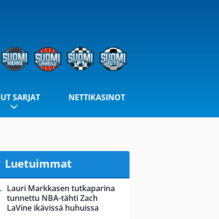
UT SARJAT
NETTIKASINOT
Luetuimmat
Lauri Markkasen tutkaparina
tunnettu NBA-tähti Zach
LaVine ikävissä huhuissa