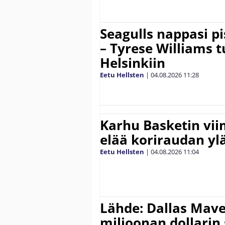
Seagulls nappasi p
– Tyrese Williams 
Helsinkiin
Eetu Hellsten
|
04.08.2026
11:28
Karhu Basketin vi
elää koriraudan yl
Eetu Hellsten
|
04.08.2026
11:04
Lähde: Dallas Maver
miljoonan dollarin