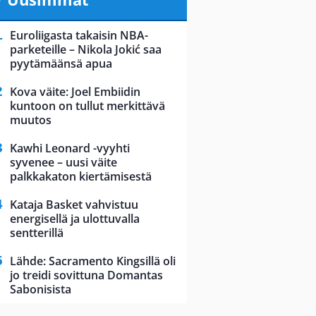
Euroliigasta takaisin NBA-
parketeille – Nikola Jokić saa
pyytämäänsä apua
Kova väite: Joel Embiidin
kuntoon on tullut merkittävä
muutos
Kawhi Leonard -vyyhti
syvenee – uusi väite
palkkakaton kiertämisestä
Kataja Basket vahvistuu
energisellä ja ulottuvalla
sentterillä
Lähde: Sacramento Kingsillä oli
jo treidi sovittuna Domantas
Sabonisista