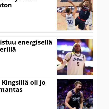
aton
istuu energisellä
erillä
ingsillä oli jo
omantas