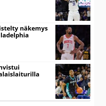
iistelty näkemys
ladelphia
vistui
laislaiturilla