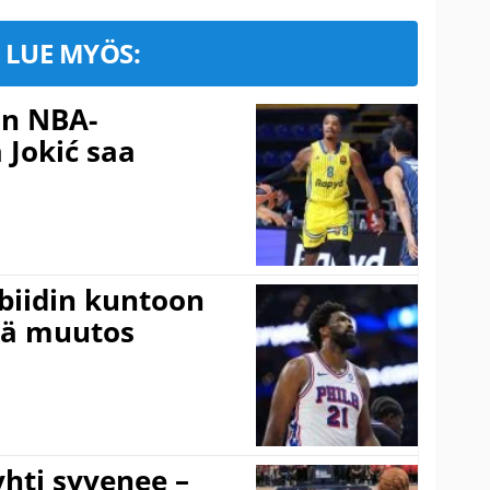
LUE MYÖS:
in NBA-
 Jokić saa
mbiidin kuntoon
vä muutos
hti syvenee –