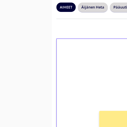
AIHEET
Äijänen Heta
Pääuuti
1€ = 10€ arvosta 
kierrätystä!
Talleta 1€
Saat heti 50 ilmaiskierr
kierros)!
Ei kierrätysvaatimusta!