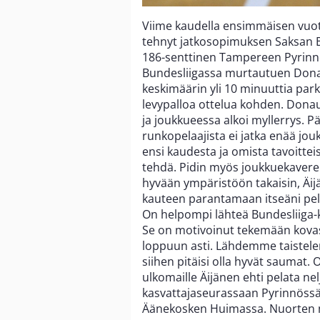
Viime kaudella ensimmäisen vuo
tehnyt jatkosopimuksen Saksan B
186-senttinen Tampereen Pyrinnö
Bundesliigassa murtautuen Dona
keskimäärin yli 10 minuuttia parket
levypalloa ottelua kohden. Donau-
ja joukkueessa alkoi myllerrys. P
runkopelaajista ei jatka enää j
ensi kaudesta ja omista tavoittei
tehdä. Pidin myös joukkuekavere
hyvään ympäristöön takaisin, Äi
kauteen parantamaan itseäni pela
On helpompi lähteä Bundesliiga-ka
Se on motivoinut tekemään kovasti 
loppuun asti. Lähdemme taistelem
siihen pitäisi olla hyvät saumat.
ulkomaille Äijänen ehti pelata nel
kasvattajaseurassaan Pyrinnöss
Äänekosken Huimassa. Nuorten ma