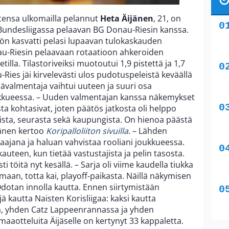
tensa ulkomailla pelannut
Heta Äijänen
, 21, on
undesliigassa pelaavan BG Donau-Riesin kanssa.
n kasvatti pelasi lupaavan tulokaskauden
u-Riesin pelaavaan rotaatioon ahkeroiden
illa. Tilastoriveiksi muotoutui 1,9 pistettä ja 1,7
Ries jäi kirvelevästi ulos pudotuspeleistä keväällä
äävalmentaja vaihtui uuteen ja suuri osa
oukkueessa. – Uuden valmentajan kanssa näkemykset
sta kohtasivat, joten päätös jatkosta oli helppo
ista, seurasta sekä kaupungista. On hienoa päästä
jänen kertoo
Koripalloliiton sivuilla
. – Lähden
ajana ja haluan vahvistaa rooliani joukkueessa.
uteen, kun tietää vastustajista ja pelin tasosta.
töitä nyt kesällä. – Sarja oli viime kaudella tiukka
aan, totta kai, playoff-paikasta. Näillä näkymisen
 Odotan innolla kautta. Ennen siirtymistään
jä kautta Naisten Korisliigaa: kaksi kautta
ä, yhden Catz Lappeenrannassa ja yhden
aotteluita Äijäselle on kertynyt 33 kappaletta.