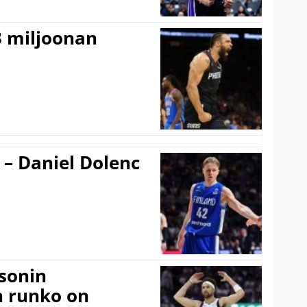
3 miljoonan
 – Daniel Dolenc
sonin
n runko on