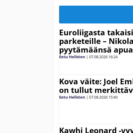
Euroliigasta takais
parketeille – Nikola
pyytämäänsä apua
Eetu Hellsten
|
07.08.2026
16:24
Kova väite: Joel E
on tullut merkittä
Eetu Hellsten
|
07.08.2026
15:40
Kawhi Leonard -vyy