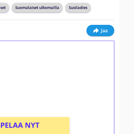
set
Suomalaiset ulkomailla
Susiladies
Jaa
ilmaiskierroksia ilman
osta Tuohi 1000 -peliin (arvo 0,20€ per
PELAA NYT