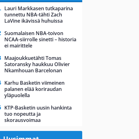
Lauri Markkasen tutkaparina
tunnettu NBA-tähti Zach
LaVine ikävissä huhuissa
Suomalaisen NBA-toivon
NCAA-siirrolle sinetti – historia
ei mairittele
Maajoukkuetähti Tomas
Satoransky haukkuu Olivier
Nkamhouan Barcelonan
Karhu Basketin viimeinen
palanen elää koriraudan
yläpuolella
KTP-Basketin uusin hankinta
tuo nopeutta ja
skorausvoimaa
Uusimmat