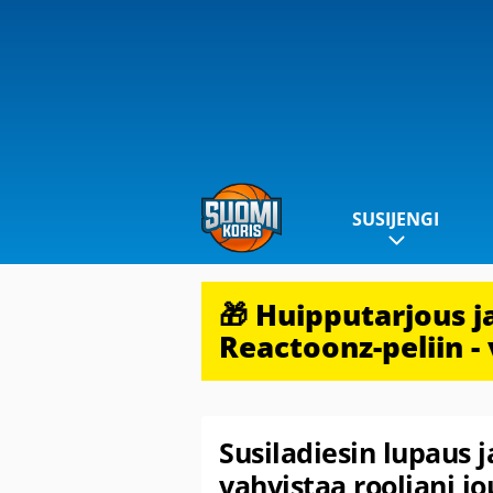
SUSIJENGI
🎁 Huipputarjous 
Reactoonz-peliin - 
Susiladiesin lupaus 
vahvistaa rooliani j