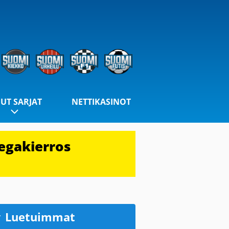
UT SARJAT
NETTIKASINOT
egakierros
Luetuimmat