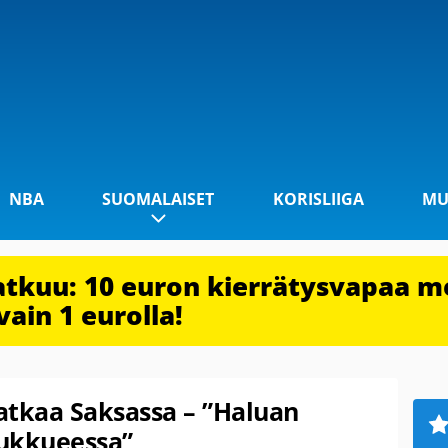
NBA
SUOMALAISET
KORISLIIGA
MU
jatkuu: 10 euron kierrätysvapaa m
vain 1 eurolla!
jatkaa Saksassa – ”Haluan
oukkueessa”