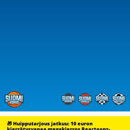
🎁 Huipputarjous jatkuu: 10 euron
kierrätysvapaa megakierros Reactoonz-