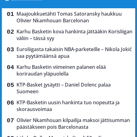
Maajoukkuetähti Tomas Satoransky haukkuu
Olivier Nkamhouan Barcelonan
Karhu Basketin kova hankinta jättääkin Korisliigan
väliin – tässä syy
Euroliigasta takaisin NBA-parketeille – Nikola Jokić
saa pyytämäänsä apua
Karhu Basketin viimeinen palanen elää
koriraudan yläpuolella
KTP-Basket jysäytti – Daniel Dolenc palaa
Suomeen
KTP-Basketin uusin hankinta tuo nopeutta ja
skorausvoimaa
Olivier Nkamhouan kilpailija maksoi jättisumman
päästäkseen pois Barcelonasta