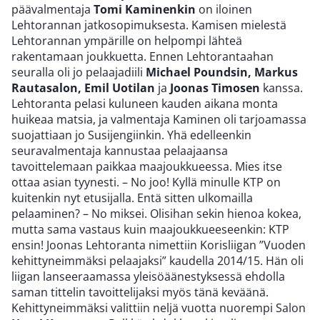
päävalmentaja
Tomi Kaminenkin
on iloinen
Lehtorannan jatkosopimuksesta. Kamisen mielestä
Lehtorannan ympärille on helpompi lähteä
rakentamaan joukkuetta. Ennen Lehtorantaahan
seuralla oli jo pelaajadiili
Michael Poundsin, Markus
Rautasalon, Emil Uotilan
ja
Joonas Timosen
kanssa.
Lehtoranta pelasi kuluneen kauden aikana monta
huikeaa matsia, ja valmentaja Kaminen oli tarjoamassa
suojattiaan jo Susijengiinkin. Yhä edelleenkin
seuravalmentaja kannustaa pelaajaansa
tavoittelemaan paikkaa maajoukkueessa. Mies itse
ottaa asian tyynesti. – No joo! Kyllä minulle KTP on
kuitenkin nyt etusijalla. Entä sitten ulkomailla
pelaaminen? – No miksei. Olisihan sekin hienoa kokea,
mutta sama vastaus kuin maajoukkueeseenkin: KTP
ensin! Joonas Lehtoranta nimettiin Korisliigan ”Vuoden
kehittyneimmäksi pelaajaksi” kaudella 2014/15. Hän oli
liigan lanseeraamassa yleisöäänestyksessä ehdolla
saman tittelin tavoittelijaksi myös tänä keväänä.
Kehittyneimmäksi valittiin neljä vuotta nuorempi Salon