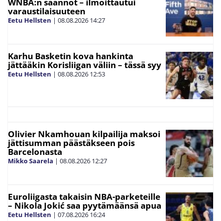
WNBA:n säännöt – ilmoittautui
varaustilaisuuteen
Eetu Hellsten
|
08.08.2026
14:27
Karhu Basketin kova hankinta
jättääkin Korisliigan väliin – tässä syy
Eetu Hellsten
|
08.08.2026
12:53
Olivier Nkamhouan kilpailija maksoi
jättisumman päästäkseen pois
Barcelonasta
Mikko Saarela
|
08.08.2026
12:27
Euroliigasta takaisin NBA-parketeille
– Nikola Jokić saa pyytämäänsä apua
Eetu Hellsten
|
07.08.2026
16:24