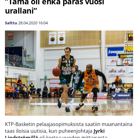
”Tämä oli ehkä paras vuosi
urallani”
Salttu
28.04.2020
16:04
KTP-Basketin pelaajasopimuksista saatiin maanantaina
taas iloisia uutisia, kun puheenjohtaja
Jyrki
Lindströmillä
oli kertoa vuoden mittaisesta