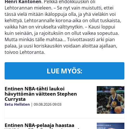
Henri Kantonen
. Pelkkä ehdokkuuskin oli
Lehtorannan mieleen. – Se nyt vain muistutti, ettei
tässä vielä mitään ikäloppuja olla, ja yhä vieläkin voi
kehittyä. Lehtorannalle korona-aika on ollut tuskaista,
vaikka hän on virukselta välttynytkin. – Kausi loppui
kuin seinään, ja rajoituksiin on ollut vaikea sopeutua.
Mutta minkäs tälle mahtaa… Toivottavasti arki pian
palaa, ja uusi koriskausikin voidaan aloittaa ajallaan,
toivoo Lehtoranta.
LUE MYÖS:
Entinen NBA-tähti laukoi
hävyttömän väitteen Stephen
Currysta
Eetu Hellsten
|
09.08.2026
09:03
Entinen NBA-pelaaja haastaa