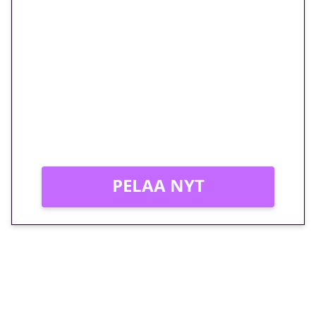
🎁 Huipputarjous jatkuu: 10
euron kierrätysvapaa
megakierros Reactoonz-
peliin – vain 1 eurolla!
Peli: Reactoonz
Vain uusille asiakkaille!
PELAA NYT