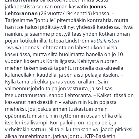
jatkopestistä seuran oman kasvatin
Joonas
Lehtorannan
(26 vuotta/194 senttiä) kanssa. –
Tarjosimme ”Jontulle” pitempääkin kontrahtia, mutta
hän itse halusi pidättäytyä nyt yhdessä kaudessa. Hyvä
näinkin, ja saamme pidettyä taas yhden Kotkan oman
pojan kotikulmilla, toteaa Lindström
kotkalaisten
sivuilla
. Joonas Lehtoranta on lähestulkoon vielä
kasvuiässä, mutta siitä huolimatta hänellä on jo 10
vuoden kokemus Korisliigasta. Kehitystä nuoren
miehen tekemisessä tapahtui monella osa-alueella
kuluneellakin kaudella, ja sen aisti pelaaja itsekin. –
Kyllä tämä oli ehkä paras vuosi urallani. Sain
valmennusjohdolta paljon vastuuta, ja se lisäsi
itseluottamustani, sanoo Lehtoranta. – Kaiketi tässä on
kasvanut henkisestikin – vähän niin kuin pojasta
mieheksi. Jos joskus ennen tuskastuin omiin
epäonnistumisiini, niin nyttemmin osaan ehkä olla
itselleni sallivampi. Koripalloilu on nopea peli, ja
virheitäkin sattuu. Niitä ei kuitenkaan voi jäädä pitkäksi
aikaa murehtimaan, jatkaa Jonttu. KTP-Basketin