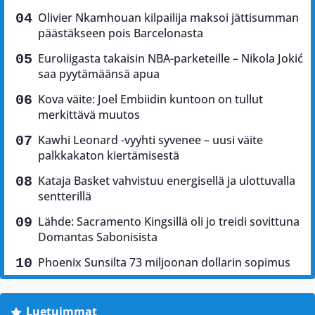
Olivier Nkamhouan kilpailija maksoi jättisumman
päästäkseen pois Barcelonasta
Euroliigasta takaisin NBA-parketeille – Nikola Jokić
saa pyytämäänsä apua
Kova väite: Joel Embiidin kuntoon on tullut
merkittävä muutos
Kawhi Leonard -vyyhti syvenee – uusi väite
palkkakaton kiertämisestä
Kataja Basket vahvistuu energisellä ja ulottuvalla
sentterillä
Lähde: Sacramento Kingsillä oli jo treidi sovittuna
Domantas Sabonisista
Phoenix Sunsilta 73 miljoonan dollarin sopimus
Luetuimmat