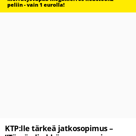
peliin - vain 1 eurolla!
KTP:lle tärkeä jatkosopimus –