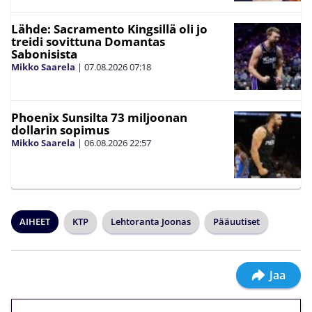
Lähde: Sacramento Kingsillä oli jo
treidi sovittuna Domantas
Sabonisista
Mikko Saarela
|
07.08.2026
07:18
Phoenix Sunsilta 73 miljoonan
dollarin sopimus
Mikko Saarela
|
06.08.2026
22:57
AIHEET
KTP
Lehtoranta Joonas
Pääuutiset
Jaa