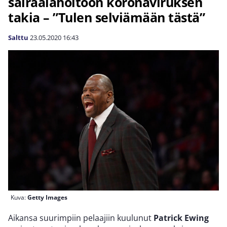
sairaalahoitoon koronaviruksen
takia – ”Tulen selviämään tästä”
Salttu
23.05.2020
16:43
Kuva:
Getty Images
Aikansa suurimpiin pelaajiin kuulunut
Patrick Ewing