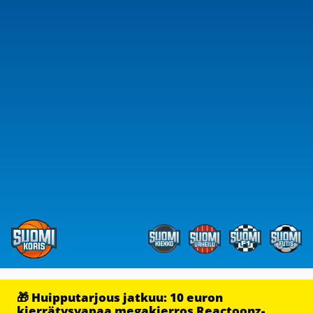
🎁 Huipputarjous jatkuu: 10 euron
kierrätysvapaa megakierros Reactoonz-