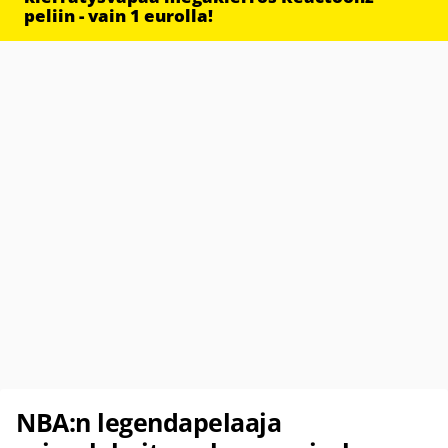
peliin - vain 1 eurolla!
NBA:n legendapelaaja