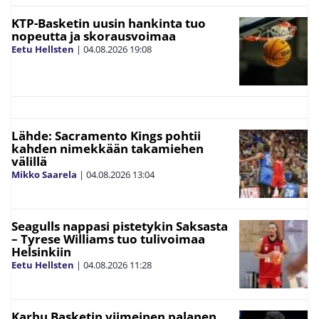
KTP-Basketin uusin hankinta tuo
nopeutta ja skorausvoimaa
Eetu Hellsten
|
04.08.2026
19:08
Lähde: Sacramento Kings pohtii
kahden nimekkään takamiehen
välillä
Mikko Saarela
|
04.08.2026
13:04
Seagulls nappasi pistetykin Saksasta
– Tyrese Williams tuo tulivoimaa
Helsinkiin
Eetu Hellsten
|
04.08.2026
11:28
Karhu Basketin viimeinen palanen