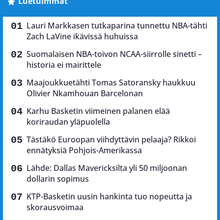
Luetuimmat
Lauri Markkasen tutkaparina tunnettu NBA-tähti
Zach LaVine ikävissä huhuissa
Suomalaisen NBA-toivon NCAA-siirrolle sinetti –
historia ei mairittele
Maajoukkuetähti Tomas Satoransky haukkuu
Olivier Nkamhouan Barcelonan
Karhu Basketin viimeinen palanen elää
koriraudan yläpuolella
Tästäkö Euroopan viihdyttävin pelaaja? Rikkoi
ennätyksiä Pohjois-Amerikassa
Lähde: Dallas Mavericksilta yli 50 miljoonan
dollarin sopimus
KTP-Basketin uusin hankinta tuo nopeutta ja
skorausvoimaa