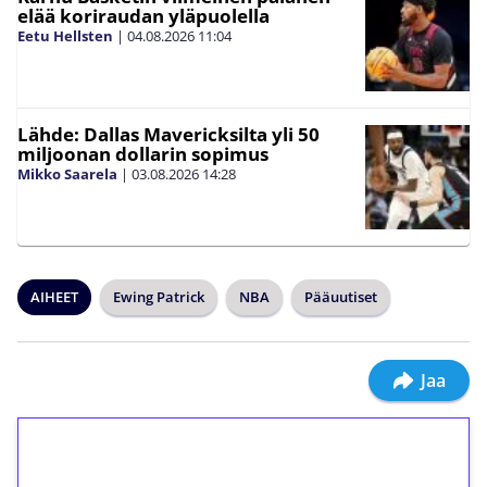
elää koriraudan yläpuolella
Eetu Hellsten
|
04.08.2026
11:04
Lähde: Dallas Mavericksilta yli 50
miljoonan dollarin sopimus
Mikko Saarela
|
03.08.2026
14:28
AIHEET
Ewing Patrick
NBA
Pääuutiset
Jaa
1€ = 10€ arvosta