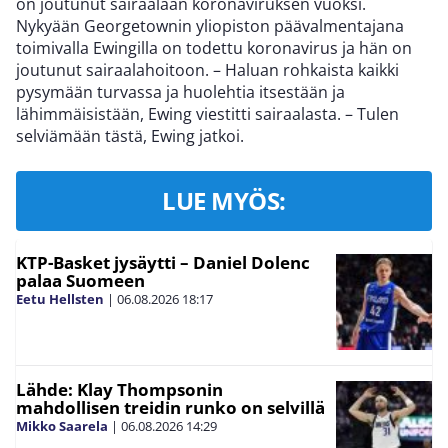
on joutunut sairaalaan koronaviruksen vuoksi.
Nykyään Georgetownin yliopiston päävalmentajana
toimivalla Ewingilla on todettu koronavirus ja hän on
joutunut sairaalahoitoon. – Haluan rohkaista kaikki
pysymään turvassa ja huolehtia itsestään ja
lähimmäisistään, Ewing viestitti sairaalasta. – Tulen
selviämään tästä, Ewing jatkoi.
LUE MYÖS:
KTP-Basket jysäytti – Daniel Dolenc
palaa Suomeen
Eetu Hellsten
|
06.08.2026
18:17
Lähde: Klay Thompsonin
mahdollisen treidin runko on selvillä
Mikko Saarela
|
06.08.2026
14:29