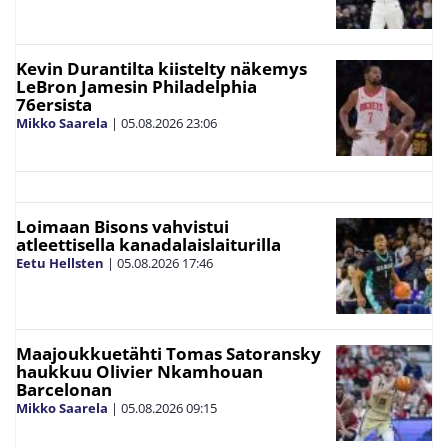
Kevin Durantilta kiistelty näkemys
LeBron Jamesin Philadelphia
76ersista
Mikko Saarela
|
05.08.2026
23:06
Loimaan Bisons vahvistui
atleettisella kanadalaislaiturilla
Eetu Hellsten
|
05.08.2026
17:46
Maajoukkuetähti Tomas Satoransky
haukkuu Olivier Nkamhouan
Barcelonan
Mikko Saarela
|
05.08.2026
09:15